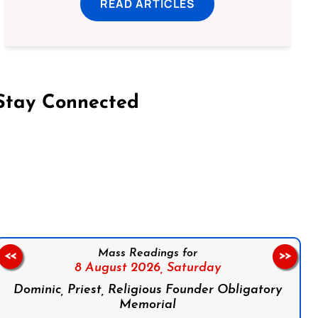
READ ARTICLES
Stay Connected
on Facebook
Follow us on Instagram
Follow us on X
Subscribe to our YouTube Channel
Follow us on WhatsApp
Mass Readings for
<<
>>
8 August 2026,
Saturday
Dominic, Priest, Religious Founder Obligatory
Memorial