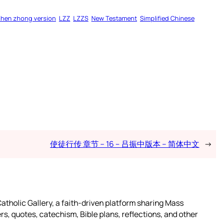
Zhen zhong version
LZZ
LZZS
New Testament
Simplified Chinese
使徒行传 章节 – 16 – 吕振中版本 – 简体中文
→
atholic Gallery, a faith-driven platform sharing Mass
rs, quotes, catechism, Bible plans, reflections, and other