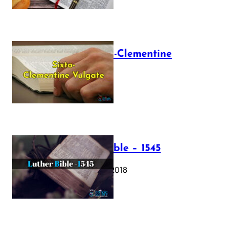
The Sixto-Clementine
Vulgate
July 12, 2025
Luther Bible – 1545
October 17, 2018