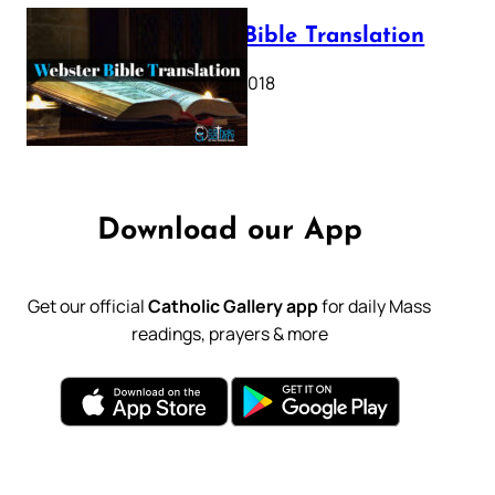
Webster Bible Translation
October 11, 2018
Download our App
Get our official
Catholic Gallery app
for daily Mass
readings, prayers & more