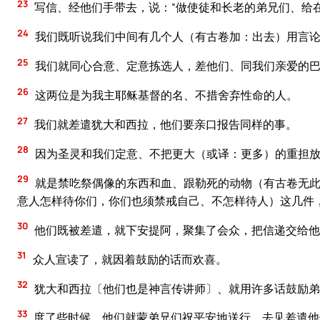
23
写信、经他们手带去，说：“做使徒和长老的弟兄们、给
24
我们既听说我们中间有几个人（有古卷加：出去）用言论
25
我们就同心合意、定意拣选人，差他们、同我们亲爱的
26
这两位是为我主耶稣基督的名、不措舍弃性命的人。
27
我们就差遣犹大和西拉，他们要亲口报告同样的事。
28
因为圣灵和我们定意、不把更大（或译：更多）的重担放
29
就是禁吃祭偶像的东西和血、跟勒死的动物（有古卷无此
意人怎样待你们，你们也须禁戒自己、不怎样待人）这几件
30
他们既被差遣，就下安提阿，聚集了会众，把信递交给他
31
众人宣读了，就因着鼓励的话而欢喜。
32
犹大和西拉〔他们也是神言传讲师〕、就用许多话鼓励弟
33
度了些时候，他们就蒙弟兄们祝平安地送行、去见差遣他