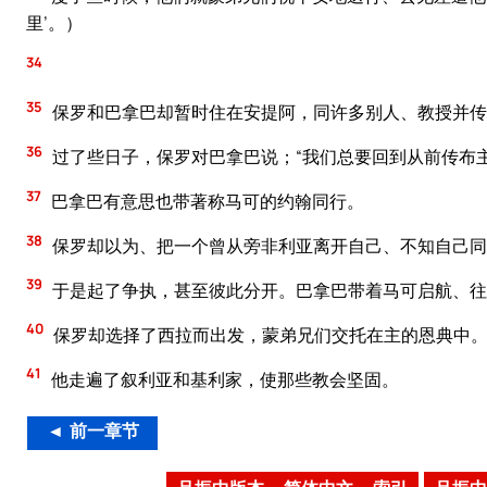
里’。）
34
35
保罗和巴拿巴却暂时住在安提阿，同许多别人、教授并传
36
过了些日子，保罗对巴拿巴说；“我们总要回到从前传布
37
巴拿巴有意思也带著称马可的约翰同行。
38
保罗却以为、把一个曾从旁非利亚离开自己、不知自己同
39
于是起了争执，甚至彼此分开。巴拿巴带着马可启航、往
40
保罗却选择了西拉而出发，蒙弟兄们交托在主的恩典中
41
他走遍了叙利亚和基利家，使那些教会坚固。
◄ 前一章节