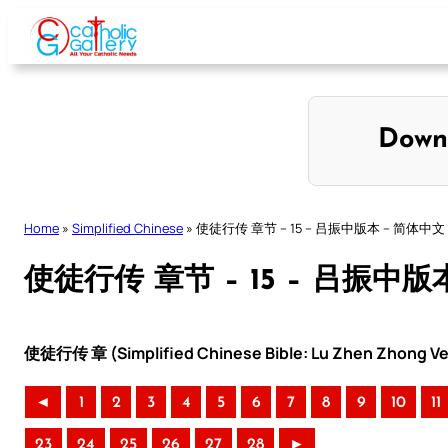
Skip
to
content
Down
Home
»
Simplified Chinese
»
使徒行传 章节 – 15 – 吕振中版本 – 简体中文
使徒行传 章节 – 15 – 吕振中版
使徒行传 章 (Simplified Chinese Bible: Lu Zhen Zhong Ve
◄
1
2
3
4
5
6
7
8
9
10
11
23
24
25
26
27
28
►