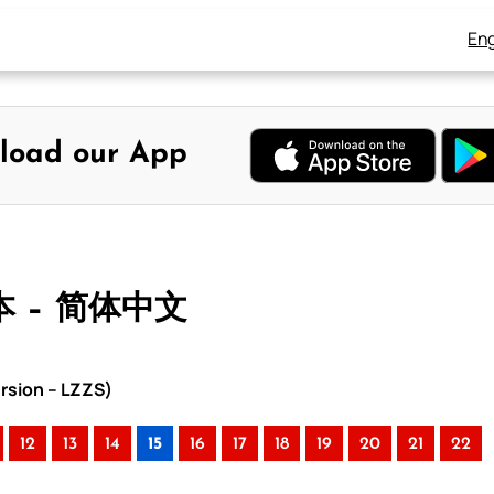
Eng
load our App
本 – 简体中文
rsion – LZZS)
12
13
14
15
16
17
18
19
20
21
22