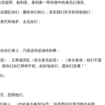
在安提阿、叙利亚、基利家一带外国中的弟兄们请安。
去搅乱你们，撤坏你们的心；其实我们并没有训谕他们；
巴拿巴和保罗、去见你们；
在你们身上，只提这些必须作的事：
语），又禁戒淫乱（有古卷无此语）：（有古卷加：你们不愿
，请你们自己禁绝不犯，好好地实行。愿你们安康！”
们。
兄，坚固他们。
们的人。（此处有古卷加34节：‘但是西拉定意仍然住在那