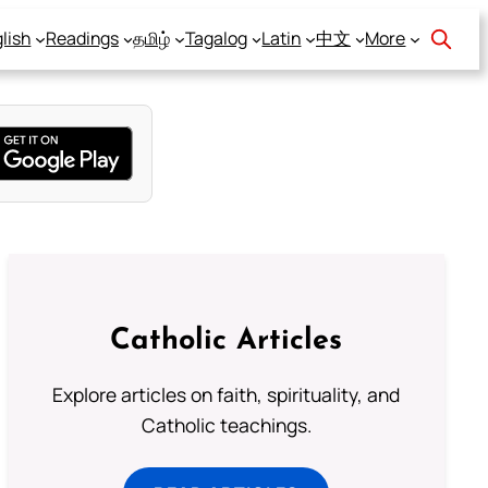
lish
Readings
தமிழ்
Tagalog
Latin
中文
More
Catholic Articles
Explore articles on faith, spirituality, and
Catholic teachings.