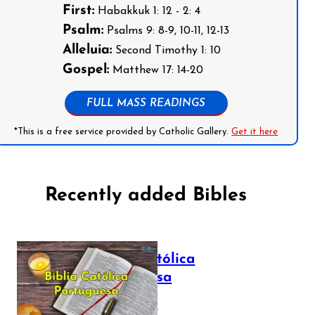
First:
Habakkuk 1: 12 - 2: 4
Psalm:
Psalms 9: 8-9, 10-11, 12-13
Alleluia:
Second Timothy 1: 10
Gospel:
Matthew 17: 14-20
FULL MASS READINGS
*This is a free service provided by Catholic Gallery.
Get it here
Recently added Bibles
Bíblia Católica
Portuguesa
July 16, 2025