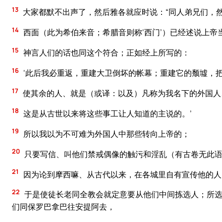
13
大家都默不出声了，然后雅各就应时说：“同人弟兄们，
14
西面（此为希伯来音；希腊音则称‘西门’）已经述说上
15
神言人们的话也同这个符合；正如经上所写的：
16
‘此后我必重返，重建大卫倒坏的帐幕；重建它的颓墟，
17
使其余的人、就是（或译：以及）凡称为我名下的外国人
18
这是从古世以来将这些事工让人知道的主说的。’
19
所以我以为不可难为外国人中那些转向上帝的；
20
只要写信、叫他们禁戒偶像的触污和淫乱（有古卷无此语
21
因为论到摩西嘛、从古代以来，在各城里自有宣传他的人
22
于是使徒长老同全教会就定意要从他们中间拣选人；所选
们同保罗巴拿巴往安提阿去，