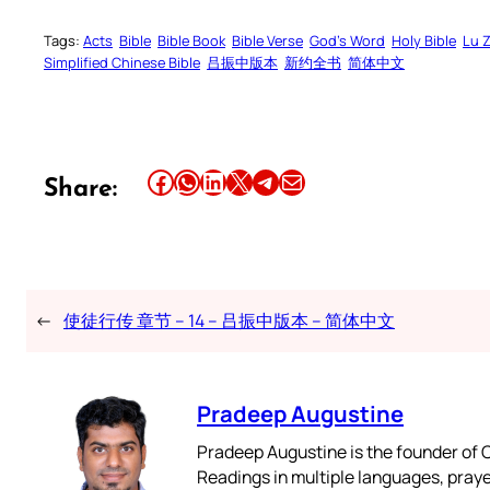
Tags:
Acts
Bible
Bible Book
Bible Verse
God’s Word
Holy Bible
Lu 
Simplified Chinese Bible
吕振中版本
新约全书
简体中文
Share this article on Facebook
Share this article on WhatsApp
Share this article on LinkedIn
Share this article on X
Share this article on Telegram
Email this Article
Share:
←
使徒行传 章节 – 14 – 吕振中版本 – 简体中文
Pradeep Augustine
Pradeep Augustine is the founder of C
Readings in multiple languages, praye