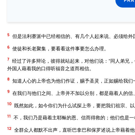
5
但是法利赛派中已经相信的、有几个人起来说、必须给外
6
使徒和长老聚集，要看看这件事要怎么办理。
7
经过了许多辩论，彼得就站起来，对他们说：“同人弟兄
外国人藉着我的口得听福音之道而相信。
8
知道人心的上帝也为他们作证，赐予圣灵，正如赐给我们
9
在我们与他们之间、上帝并不加以分别，都是藉着人的信
10
既然如此，如今你们为什么试探上帝，要把我们祖宗、以
11
不，我们乃是藉着主耶稣的恩、信而得救的；他们也是一
12
全群众人都默不出声，直听巴拿巴和保罗述说上帝藉着他