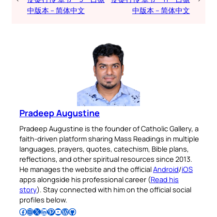
中版本 – 简体中文
中版本 – 简体中文
Pradeep Augustine
Pradeep Augustine is the founder of Catholic Gallery, a
faith-driven platform sharing Mass Readings in multiple
languages, prayers, quotes, catechism, Bible plans,
reflections, and other spiritual resources since 2013.
He manages the website and the official
Android
/
iOS
apps alongside his professional career (
Read his
story
). Stay connected with him on the official social
profiles below.
Follow Pradeep on Facebook
Follow Pradeep on Instagram
Follow Pradeep on X
Follow Pradeep on LinkedIn
Follow Pradeep on Pinterest
Subscribe to Pradeep’s Youtube Channel
Follow Pradeep on WordPress
Follow Pradeep on GitHub