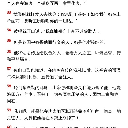
个人住在海边一个硝皮匠西门家里作客。”
33
我登时就打发人去找你；你来到了很好！如今我们都在上
帝面前，要听主所吩咐你的一切话。”
34
彼得就开口说：“我真地领会上帝不以貌取人；
35
但是各国中敬畏他而行义的人，都是他所接纳的。
36
他将话语传送给以色列人，藉着万人之主、耶稣基督、传
和平的福音。
37
你们自己也知道、在约翰宣传的洗礼以后、这福音的话语
怎样从加利利起、直传遍了全犹太。
38
论到拿撒勒的耶稣，上帝怎样将圣灵和能力膏了他。他走
遍四方行善事，医好了一切被魔鬼压制的人，因为上帝和他
同在。
39
我们呢、就是他在犹太地区和耶路撒冷所行的一切事、的
见证人。人竟把他挂在木架上杀掉了！
40