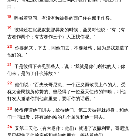
口，
18
呼喊着查问、有没有称彼得的西门住在那里作客。
19
彼得还在沉思默想那异象的时候，圣灵对他说：“有（有
古卷作两个；有古卷作三个）人正找你呢。”
20
你要起来，下去，同他们去，不要疑惑，因为是我差遣了
他们的。”
21
于是彼得下去见那些人，说：“我就是你们所找的人；你
们来，是为了什么缘故？”
22
他们说：“百夫长哥尼流、一个正义而敬畏上帝的人、受
犹太全民族所称赞的、曾经得了一位圣天使传的神喻，叫他
打发人邀请你到他家里去，要听你的话语。”
23
彼得便请他们进去，款待他们。第二天彼得就起身，和他
们一同出发，还有属约帕的几个弟兄和他一同去。
24
又第二天他（有古卷作：他们）就进了该撒利亚。哥尼流
早已招集了他的亲戚和相知的朋友，等待着他们。