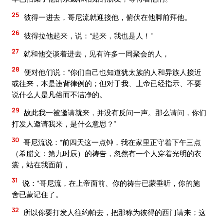
25
彼得一进去，哥尼流就迎接他，俯伏在他脚前拜他。
26
彼得拉他起来，说：“起来，我也是人！”
27
就和他交谈着进去，见有许多一同聚会的人，
28
便对他们说：“你们自己也知道犹太族的人和异族人接近
或往来，本是违背律例的；但对于我、上帝已经指示、不要
说什么人是凡俗而不洁净的。
29
故此我一被邀请就来，并没有反问一声。那么请问，你们
打发人邀请我来，是什么意思？”
30
哥尼流说：“前四天这一点钟，我在家里正守着下午三点
（希腊文：第九时辰）的祷告，忽然有一个人穿着光明的衣
裳，站在我面前，
31
说：“哥尼流，在上帝面前、你的祷告已蒙垂听，你的施
舍已蒙记住了。
32
所以你要打发人往约帕去，把那称为彼得的西门请来；这