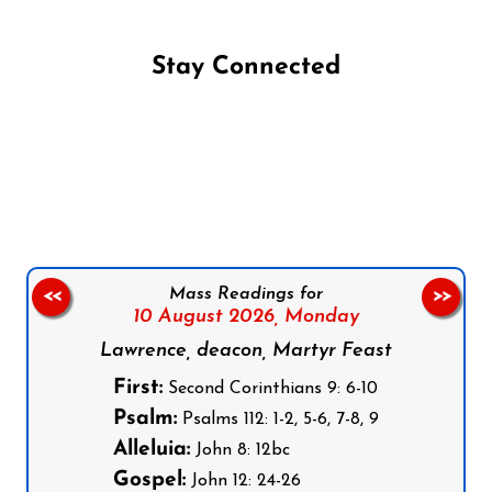
Stay Connected
Follow us on Facebook
Follow us on Instagram
Follow us on X
Subscribe to our YouTube Channel
Follow us on WhatsApp
Mass Readings for
<<
>>
10 August 2026,
Monday
Lawrence, deacon, Martyr Feast
First:
Second Corinthians 9: 6-10
Psalm:
Psalms 112: 1-2, 5-6, 7-8, 9
Alleluia:
John 8: 12bc
Gospel:
John 12: 24-26