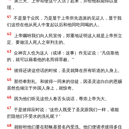
第三天、上帝却使这个人活了起来，并给他权能得以显
现，
41
不是显于众民，乃是显于上帝所先选派的见证人，显于我
们这些在他从死人中复起以后和他同吃同喝的人。
42
上帝嘱咐我们向人民宣传，郑重地证明这人就是上帝所立
定、要做活人死人之审判主的。
43
众神言人也为这人（或译：这事）作见证说：“凡信靠他
的，就可以藉着他的名而得罪赦。’”
44
彼得还讲这些话的时候，圣灵就降在所有听道的人身上。
45
那些奉割礼、和彼得一同来的信徒，因圣灵这白白的恩赐
居然也倾注于外国人身上，就惊奇。
46
因为他们听见这些人卷舌头说话，尊崇上帝为大。
47
于是彼得应时说：“这些人既受了圣灵跟我们一样，谁能
拦阻他们不受水的洗礼呢？”
48
就吩咐他们要在耶稣基督名内受洗。他们便请求彼得多住