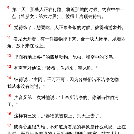
9
第二天、那些人正在行路、将近那城的时候、约在中午十
二点（希腊文：第六时辰）、彼得上房顶去祷告。
10
觉得饿了，想要吃。人正豫备饭的时候、彼得魂游象外。
11
看见天开着，有一件器物降下来、像一块大床单、系着四
角、放下来在地上。
12
里面有地上各样的四足动物、昆虫、和空中的飞鸟。
13
有声音对他说：“彼得，你起来，宰来吃。”
14
彼得说：“主阿，千万不可；因为各样俗污不洁净之物、
我从来没有吃过。”
15
声音又第二次对他说：“上帝所洁净的、你别当作俗污
了。”
16
这样有三次，那器物就被接上、到天上去了。
17
彼得心里很为难，不知道所看见的异象是什么意思。正在
那时、哥尼流所差遣的人已经询问到西门的家，站在大门