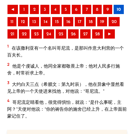
◄
1
2
3
4
5
6
7
8
9
10
11
12
13
14
15
16
17
18
19
20
21
22
23
24
25
26
27
28
►
1
在该撒利亚有一个名叫哥尼流，是那叫作意大利营的一个
百夫长。
2
他是个虔诚人，他同全家都敬畏上帝；他对人民多行施
舍，时常祈求上帝。
3
大约白天三点（希腊文：第九时辰），他在异象中显然看
见上帝的一个天使进来找他，对他说：“哥尼流。”
4
哥尼流定睛看他，很觉得惧怕，就说：“是什么事呢，主
阿？”天使对他说：“你的祷告你的施舍已经上升，在上帝面前
蒙记住了。