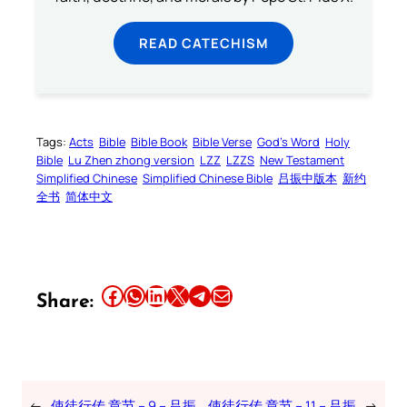
READ CATECHISM
Tags:
Acts
Bible
Bible Book
Bible Verse
God’s Word
Holy
Bible
Lu Zhen zhong version
LZZ
LZZS
New Testament
Simplified Chinese
Simplified Chinese Bible
吕振中版本
新约
全书
简体中文
Share this article on Facebook
Share this article on WhatsApp
Share this article on LinkedIn
Share this article on X
Share this article on Telegram
Email this Article
Share:
←
使徒行传 章节 – 9 – 吕振
使徒行传 章节 – 11 – 吕振
→