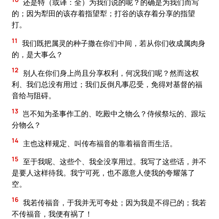
还是特（或译：全）为我们说的呢？的确是为我们而写
的；因为犁田的该存着指望犁；打谷的该存着分享的指望
打。
11
我们既把属灵的种子撒在你们中间，若从你们收成属肉身
的，是大事么？
12
别人在你们身上尚且分享权利，何况我们呢？然而这权
利、我们总没有用过；我们反倒凡事忍受，免得对基督的福
音给与阻碍。
13
岂不知为圣事作工的、吃殿中之物么？侍候祭坛的、跟坛
分物么？
14
主也这样规定、叫传布福音的靠着福音而生活。
15
至于我呢、这些个、我全没享用过。我写了这些话，并不
是要人这样待我。我宁可死，也不愿意人使我的夸耀落了
空。
16
我若传福音，于我并无可夸处；因为我是不得已的；我若
不传福音，我便有祸了！