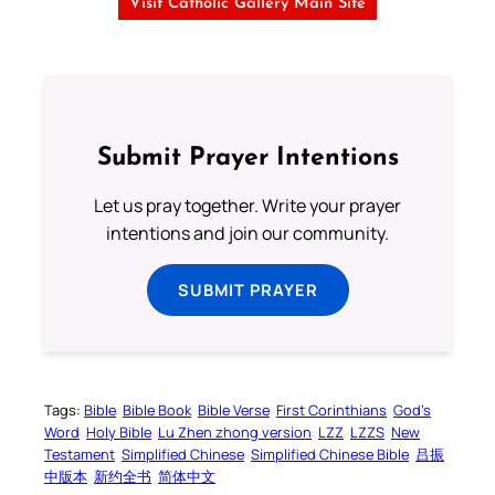
Visit Catholic Gallery Main Site
Submit Prayer Intentions
Let us pray together. Write your prayer
intentions and join our community.
SUBMIT PRAYER
Tags:
Bible
Bible Book
Bible Verse
First Corinthians
God’s
Word
Holy Bible
Lu Zhen zhong version
LZZ
LZZS
New
Testament
Simplified Chinese
Simplified Chinese Bible
吕振
中版本
新约全书
简体中文