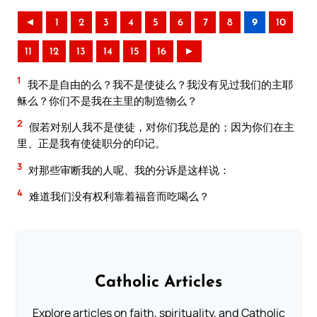
◄
1
2
3
4
5
6
7
8
9
10
11
12
13
14
15
16
►
1
我不是自由的么？我不是使徒么？我没有见过我们的主耶
稣么？你们不是我在主里的制造物么？
2
假若对别人我不是使徒，对你们我总是的；因为你们在主
里、正是我有使徒职分的印记。
3
对那些审断我的人呢、我的分诉是这样说：
4
难道我们没有权利靠着福音而吃喝么？
Catholic Articles
Explore articles on faith, spirituality, and Catholic