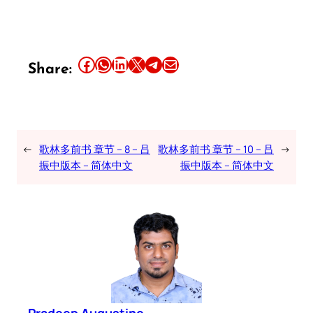
Share this article on Facebook
Share this article on WhatsApp
Share this article on LinkedIn
Share this article on X
Share this article on Telegram
Email this Article
Share:
←
歌林多前书 章节 – 8 – 吕
歌林多前书 章节 – 10 – 吕
→
振中版本 – 简体中文
振中版本 – 简体中文