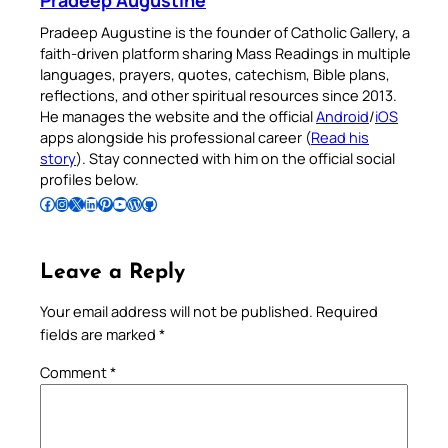
Pradeep Augustine
Pradeep Augustine is the founder of Catholic Gallery, a
faith-driven platform sharing Mass Readings in multiple
languages, prayers, quotes, catechism, Bible plans,
reflections, and other spiritual resources since 2013.
He manages the website and the official
Android
/
iOS
apps alongside his professional career (
Read his
story
). Stay connected with him on the official social
profiles below.
Follow Pradeep on Facebook
Follow Pradeep on Instagram
Follow Pradeep on X
Follow Pradeep on LinkedIn
Follow Pradeep on Pinterest
Subscribe to Pradeep’s Youtube Channel
Follow Pradeep on WordPress
Follow Pradeep on GitHub
Leave a Reply
Your email address will not be published.
Required
fields are marked
*
Comment
*