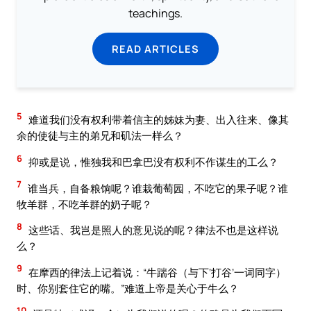
teachings.
READ ARTICLES
5
难道我们没有权利带着信主的姊妹为妻、出入往来、像其
余的使徒与主的弟兄和矶法一样么？
6
抑或是说，惟独我和巴拿巴没有权利不作谋生的工么？
7
谁当兵，自备粮饷呢？谁栽葡萄园，不吃它的果子呢？谁
牧羊群，不吃羊群的奶子呢？
8
这些话、我岂是照人的意见说的呢？律法不也是这样说
么？
9
在摩西的律法上记着说：“牛踹谷（与下‘打谷’一词同字）
时、你别套住它的嘴。”难道上帝是关心于牛么？
10