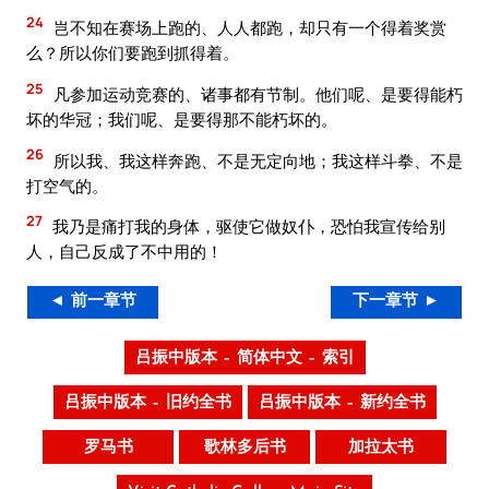
24
岂不知在赛场上跑的、人人都跑，却只有一个得着奖赏
么？所以你们要跑到抓得着。
25
凡参加运动竞赛的、诸事都有节制。他们呢、是要得能朽
坏的华冠；我们呢、是要得那不能朽坏的。
26
所以我、我这样奔跑、不是无定向地；我这样斗拳、不是
打空气的。
27
我乃是痛打我的身体，驱使它做奴仆，恐怕我宣传给别
人，自己反成了不中用的！
◄ 前一章节
下一章节 ►
吕振中版本 – 简体中文 – 索引
吕振中版本 – 旧约全书
吕振中版本 – 新约全书
罗马书
歌林多后书
加拉太书