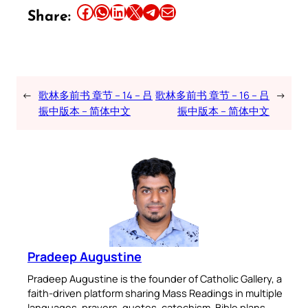
Share this article on Facebook
Share this article on WhatsApp
Share this article on LinkedIn
Share this article on X
Share this article on Telegram
Email this Article
Share:
←
歌林多前书 章节 – 14 – 吕
歌林多前书 章节 – 16 – 吕
→
振中版本 – 简体中文
振中版本 – 简体中文
Pradeep Augustine
Pradeep Augustine is the founder of Catholic Gallery, a
faith-driven platform sharing Mass Readings in multiple
languages, prayers, quotes, catechism, Bible plans,