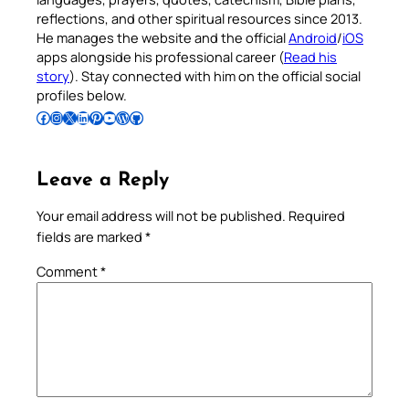
reflections, and other spiritual resources since 2013.
He manages the website and the official
Android
/
iOS
apps alongside his professional career (
Read his
story
). Stay connected with him on the official social
profiles below.
Follow Pradeep on Facebook
Follow Pradeep on Instagram
Follow Pradeep on X
Follow Pradeep on LinkedIn
Follow Pradeep on Pinterest
Subscribe to Pradeep’s Youtube Channel
Follow Pradeep on WordPress
Follow Pradeep on GitHub
Leave a Reply
Your email address will not be published.
Required
fields are marked
*
Comment
*