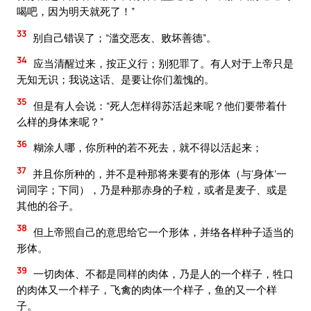
喝吧，因为明天就死了！”
33
别自己错误了；“滥交恶友、败坏善德”。
34
应当清醒过来，按正义行；别犯罪了。有人对于上帝只是
无知无识；我说这话、是要让你们羞愧的。
35
但是有人会说：“死人怎样得苏活起来呢？他们要带着什
么样的身体来呢？”
36
糊涂人哪，你所种的若不死去，就不得以活起来；
37
并且你所种的，并不是种那将来要有的形体（与‘身体’一
词同字；下同），乃是种那赤身的子粒，或者是麦子、或是
其他的谷子。
38
但上帝照自己的意思给它一个形体，并络各样种子适当的
形体。
39
一切肉体、不都是同样的肉体，乃是人的一个样子，牲口
的肉体又一个样子，飞禽的肉体一个样子，鱼的又一个样
子。