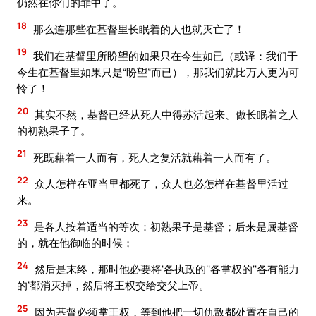
仍然在你们的罪中了。
18
那么连那些在基督里长眠着的人也就灭亡了！
19
我们在基督里所盼望的如果只在今生如已（或译：我们于
今生在基督里如果只是“盼望”而已），那我们就比万人更为可
怜了！
20
其实不然，基督已经从死人中得苏活起来、做长眠着之人
的初熟果子了。
21
死既藉着一人而有，死人之复活就藉着一人而有了。
22
众人怎样在亚当里都死了，众人也必怎样在基督里活过
来。
23
是各人按着适当的等次：初熟果子是基督；后来是属基督
的，就在他御临的时候；
24
然后是末终，那时他必要将‘各执政的’‘各掌权的’‘各有能力
的’都消灭掉，然后将王权交给交父上帝。
25
因为基督必须掌王权，等到他把一切仇敌都处置在自己的