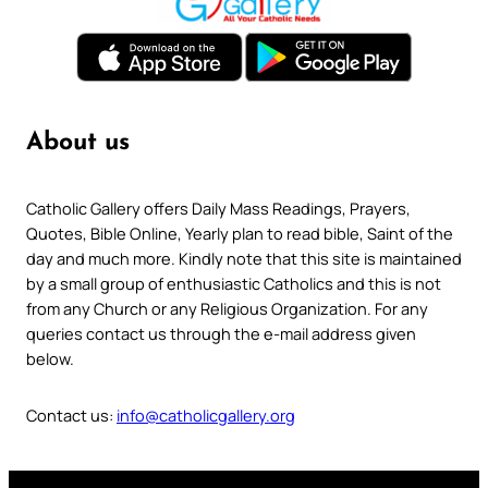
About us
Catholic Gallery offers Daily Mass Readings, Prayers,
Quotes, Bible Online, Yearly plan to read bible, Saint of the
day and much more. Kindly note that this site is maintained
by a small group of enthusiastic Catholics and this is not
from any Church or any Religious Organization. For any
queries contact us through the e-mail address given
below.
Contact us:
info@catholicgallery.org