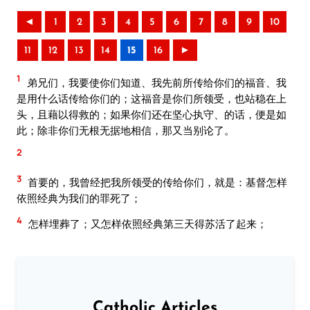
◄
1
2
3
4
5
6
7
8
9
10
11
12
13
14
15
16
►
1
弟兄们，我要使你们知道、我先前所传给你们的福音、我
是用什么话传给你们的；这福音是你们所领受，也站稳在上
头，且藉以得救的；如果你们还在坚心执守、的话，便是如
此；除非你们无根无据地相信，那又当别论了。
2
3
首要的，我曾经把我所领受的传给你们，就是：基督怎样
依照经典为我们的罪死了；
4
怎样埋葬了；又怎样依照经典第三天得苏活了起来；
Catholic Articles