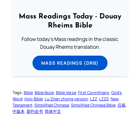
Mass Readings Today - Douay
Rheims Bible
Follow today's Mass readings in the classic
Douay Rheims translation.
MASS READINGS (DRB)
Tags:
Bible
Bible Book
Bible Verse
First Corinthians
God’s
Word
Holy Bible
Lu Zhen zhong version
LZZ
LZZS
New
Testament
Simplified Chinese
Simplified Chinese Bible
吕振
中版本
新约全书
简体中文