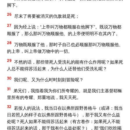
脚下。
26
尽末了将要被消灭的仇敌就是死；
27
因为经上说：“上帝叫万物都顺服在他脚下”。既说万物都
顺服了，那么那叫万物顺服他、的上帝便明明不在其内了。
28
万物既顺服了他，那时子自己也必顺服那叫万物顺服他、
的上帝，叫上帝做万物中的一切。
29
不然的话，那些替死人受洗礼的能有什么作用呢？如果死
人总不能得苏活起来，为什么人还替他们受洗礼呢？
30
我们呢、又为什么时时刻刻冒险呢？
31
弟兄们，我指着我为你们所夸耀的、就是我们主基督耶稣
里所有的夸耀、郑重地说，我天天死。
32
若按人的说法，我当日在以弗所跟野兽格斗（或译：我当
日若照人的样子在以弗所跟野兽格斗），那于我又有什么益
处呢？死人如果不能得苏活起来（有古卷作：如果死人不能
得苏活起来的话，那于我有什么益处呢？），那“我们吃吃喝