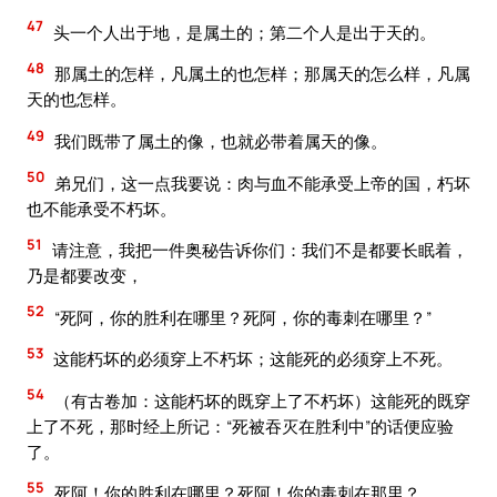
47
头一个人出于地，是属土的；第二个人是出于天的。
48
那属土的怎样，凡属土的也怎样；那属天的怎么样，凡属
天的也怎样。
49
我们既带了属土的像，也就必带着属天的像。
50
弟兄们，这一点我要说：肉与血不能承受上帝的国，朽坏
也不能承受不朽坏。
51
请注意，我把一件奥秘告诉你们：我们不是都要长眠着，
乃是都要改变，
52
“死阿，你的胜利在哪里？死阿，你的毒刺在哪里？”
53
这能朽坏的必须穿上不朽坏；这能死的必须穿上不死。
54
（有古卷加：这能朽坏的既穿上了不朽坏）这能死的既穿
上了不死，那时经上所记：“死被吞灭在胜利中”的话便应验
了。
55
死阿！你的胜利在哪里？死阿！你的毒刺在那里？