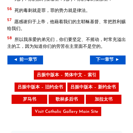
56
死的毒刺就是罪，罪的势力就是律法。
57
愿感谢归于上帝，他藉着我们的主耶稣基督、常把胜利赐
给我们。
58
所以我亲爱的弟兄们，你们要坚定、不摇动，时常充溢出
主的工，因为知道你们的劳苦在主里面不是空的。
◄ 前一章节
下一章节 ►
吕振中版本 – 简体中文 – 索引
吕振中版本 – 旧约全书
吕振中版本 – 新约全书
罗马书
歌林多后书
加拉太书
Visit Catholic Gallery Main Site