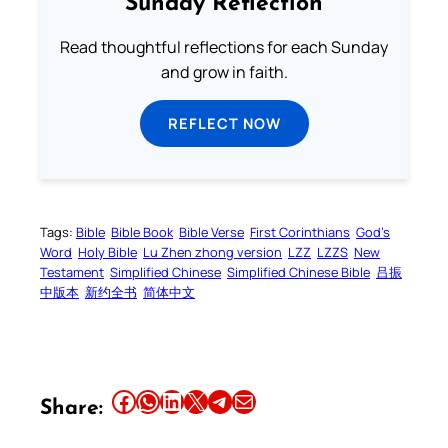
Sunday Reflection
Read thoughtful reflections for each Sunday
and grow in faith.
REFLECT NOW
Tags:
Bible
Bible Book
Bible Verse
First Corinthians
God’s
Word
Holy Bible
Lu Zhen zhong version
LZZ
LZZS
New
Testament
Simplified Chinese
Simplified Chinese Bible
吕振
中版本
新约全书
简体中文
Share this article on Facebook
Share this article on WhatsApp
Share this article on LinkedIn
Share this article on X
Share this article on Telegram
Email this Article
Share: