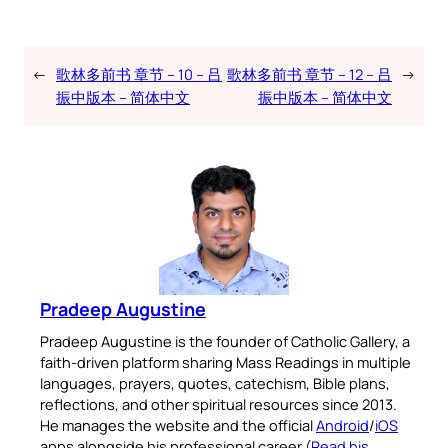
←
歌林多前书 章节 – 10 – 吕
歌林多前书 章节 – 12 – 吕
→
振中版本 – 简体中文
振中版本 – 简体中文
Pradeep Augustine
Pradeep Augustine is the founder of Catholic Gallery, a
faith-driven platform sharing Mass Readings in multiple
languages, prayers, quotes, catechism, Bible plans,
reflections, and other spiritual resources since 2013.
He manages the website and the official
Android
/
iOS
apps alongside his professional career (
Read his