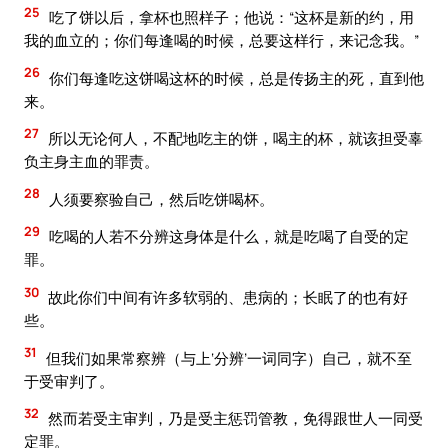
25
吃了饼以后，拿杯也照样子；他说：“这杯是新的约，用
我的血立的；你们每逢喝的时候，总要这样行，来记念我。”
26
你们每逢吃这饼喝这杯的时候，总是传扬主的死，直到他
来。
27
所以无论何人，不配地吃主的饼，喝主的杯，就该担受辜
负主身主血的罪责。
28
人须要察验自己，然后吃饼喝杯。
29
吃喝的人若不分辨这身体是什么，就是吃喝了自受的定
罪。
30
故此你们中间有许多软弱的、患病的；长眠了的也有好
些。
31
但我们如果常察辨（与上‘分辨’一词同字）自己，就不至
于受审判了。
32
然而若受主审判，乃是受主惩罚管教，免得跟世人一同受
定罪。