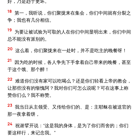
好，乃是趋于更坏。
18
第一，我听说，你们聚拢来在集会，你们中间就有分裂之
争；我也有几分相信。
19
为要让被试验为可取的人在你们中间显明出来，你们中间
总不能没有派别的。
20
这么着，你们聚拢来在一处时，并不是吃主的晚餐呀！
21
因为吃的时候，各人争先下手拿着自己带来的晚餐，甚至
于这个饿、那个醉！
22
难道你们没有家可以吃喝么？还是你们轻看上帝的教会，
让那些没有的惭愧阿？我对你们可怎么说呢？可在这事上称
赞你们么？我不称赞。
23
我当日从主领受、又传给你们的、是：主耶稣在被送官的
那一夜拿着饼，
24
祝谢擘开说：“这是我的身体，是为了你们而舍的；你们
要这样行，来记念我。”