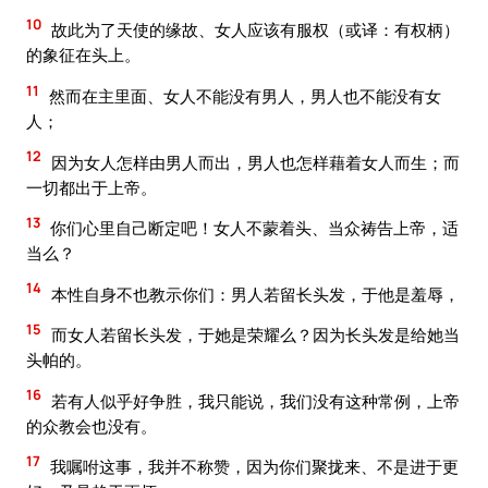
10
故此为了天使的缘故、女人应该有服权（或译：有权柄）
的象征在头上。
11
然而在主里面、女人不能没有男人，男人也不能没有女
人；
12
因为女人怎样由男人而出，男人也怎样藉着女人而生；而
一切都出于上帝。
13
你们心里自己断定吧！女人不蒙着头、当众祷告上帝，适
当么？
14
本性自身不也教示你们：男人若留长头发，于他是羞辱，
15
而女人若留长头发，于她是荣耀么？因为长头发是给她当
头帕的。
16
若有人似乎好争胜，我只能说，我们没有这种常例，上帝
的众教会也没有。
17
我嘱咐这事，我并不称赞，因为你们聚拢来、不是进于更