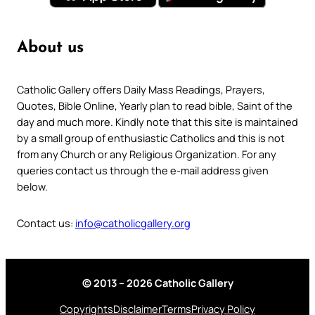
About us
Catholic Gallery offers Daily Mass Readings, Prayers,
Quotes, Bible Online, Yearly plan to read bible, Saint of the
day and much more. Kindly note that this site is maintained
by a small group of enthusiastic Catholics and this is not
from any Church or any Religious Organization. For any
queries contact us through the e-mail address given
below.
Contact us:
info@catholicgallery.org
© 2013 – 2026 Catholic Gallery
Copyrights
Disclaimer
Terms
Privacy Policy