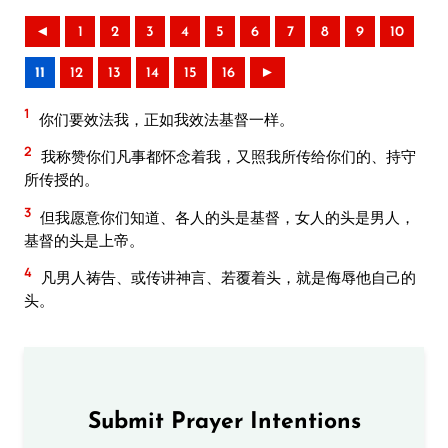
◄
1
2
3
4
5
6
7
8
9
10
11
12
13
14
15
16
►
1
你们要效法我，正如我效法基督一样。
2
我称赞你们凡事都怀念着我，又照我所传给你们的、持守
所传授的。
3
但我愿意你们知道、各人的头是基督，女人的头是男人，
基督的头是上帝。
4
凡男人祷告、或传讲神言、若覆着头，就是侮辱他自己的
头。
Submit Prayer Intentions