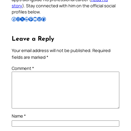
story
). Stay connected with him on the official social
profiles below.
Follow Pradeep on Facebook
Follow Pradeep on Instagram
Follow Pradeep on X
Follow Pradeep on LinkedIn
Follow Pradeep on Pinterest
Subscribe to Pradeep’s Youtube Channel
Follow Pradeep on WordPress
Follow Pradeep on GitHub
Leave a Reply
Your email address will not be published.
Required
fields are marked
*
Comment
*
Name
*