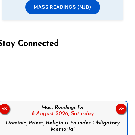
MASS READINGS (NJB)
Stay Connected
on Facebook
Follow us on Instagram
Follow us on X
Subscribe to our YouTube Channel
Follow us on WhatsApp
Mass Readings for
<<
>>
8 August 2026,
Saturday
Dominic, Priest, Religious Founder Obligatory
Memorial