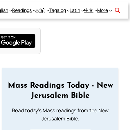
lish
Readings
தமிழ்
Tagalog
Latin
中文
More
Mass Readings Today - New
Jerusalem Bible
Read today's Mass readings from the New
Jerusalem Bible.