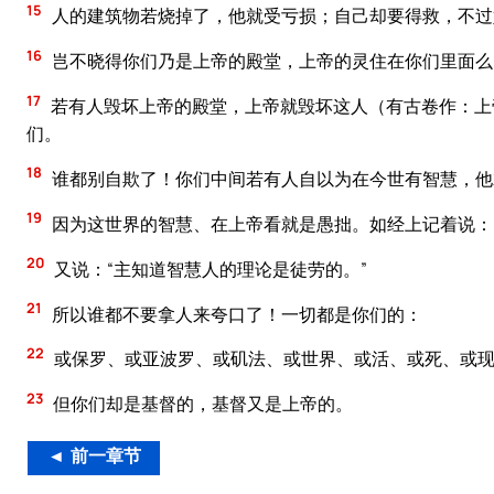
15
人的建筑物若烧掉了，他就受亏损；自己却要得救，不过
16
岂不晓得你们乃是上帝的殿堂，上帝的灵住在你们里面么
17
若有人毁坏上帝的殿堂，上帝就毁坏这人（有古卷作：上
们。
18
谁都别自欺了！你们中间若有人自以为在今世有智慧，他
19
因为这世界的智慧、在上帝看就是愚拙。如经上记着说：
20
又说：“主知道智慧人的理论是徒劳的。”
21
所以谁都不要拿人来夸口了！一切都是你们的：
22
或保罗、或亚波罗、或矶法、或世界、或活、或死、或现
23
但你们却是基督的，基督又是上帝的。
◄ 前一章节