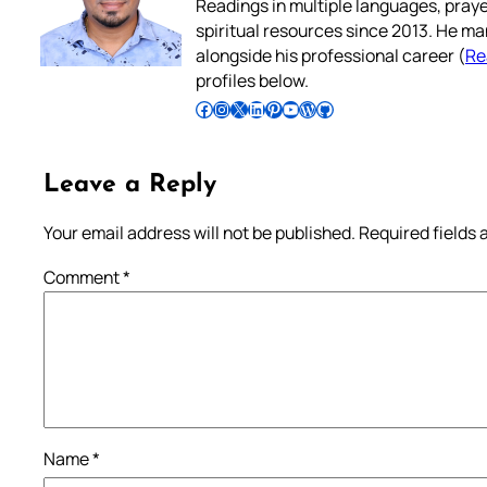
Readings in multiple languages, praye
spiritual resources since 2013. He ma
alongside his professional career (
Re
profiles below.
Follow Pradeep on Facebook
Follow Pradeep on Instagram
Follow Pradeep on X
Follow Pradeep on LinkedIn
Follow Pradeep on Pinterest
Subscribe to Pradeep’s Youtube Channel
Follow Pradeep on WordPress
Follow Pradeep on GitHub
Leave a Reply
Your email address will not be published.
Required fields
Comment
*
Name
*