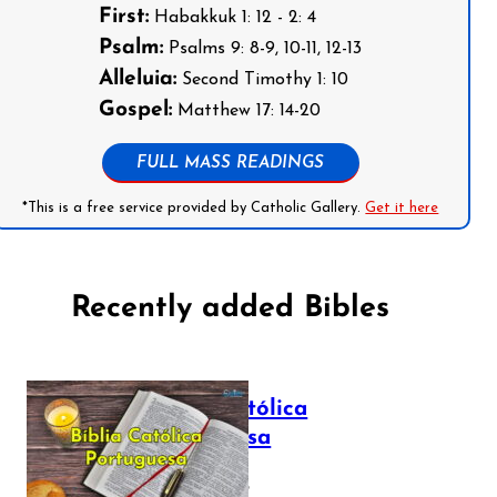
First:
Habakkuk 1: 12 - 2: 4
Psalm:
Psalms 9: 8-9, 10-11, 12-13
Alleluia:
Second Timothy 1: 10
Gospel:
Matthew 17: 14-20
FULL MASS READINGS
*This is a free service provided by Catholic Gallery.
Get it here
Recently added Bibles
Bíblia Católica
Portuguesa
July 16, 2025