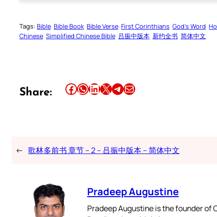
Tags:
Bible
Bible Book
Bible Verse
First Corinthians
God’s Word
Ho
Chinese
Simplified Chinese Bible
吕振中版本
新约全书
简体中文
Share this article on Facebook
Share this article on WhatsApp
Share this article on LinkedIn
Share this article on X
Share this article on Telegram
Email this Article
Share:
←
歌林多前书 章节 – 2 – 吕振中版本 – 简体中文
Pradeep Augustine
Pradeep Augustine is the founder of C