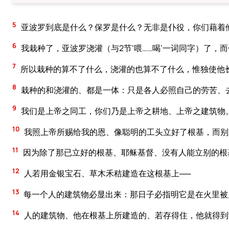
5
亚波罗到底是什么？保罗是什么？无非是仆役，你们藉着
6
我栽种了，亚波罗浇灌（与2节‘喂……喝’一词同字）了，
7
所以栽种的算不了什么，浇灌的也算不了什么，惟独使他
8
栽种的和浇灌的、都是一体：只是各人必照自己的劳苦、
9
我们是上帝之同工，你们乃是上帝之耕地、上帝之建筑物
10
我照上帝所赐给我的恩、像聪明的工头立好了根基，而别
11
因为除了那已立好的根基、耶稣基督、没有人能立别的根
12
人若用金银宝石、草木禾秸建造在这根基上──
13
每一个人的建筑物必显出来：那日子必指明它是在火里被
14
人的建筑物、他在根基上所建造的、若存得住，他就得到