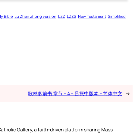
ly Bible
Lu Zhen zhong version
LZZ
LZZS
New Testament
Simplified
歌林多前书 章节 – 4 – 吕振中版本 – 简体中文
→
atholic Gallery, a faith-driven platform sharing Mass