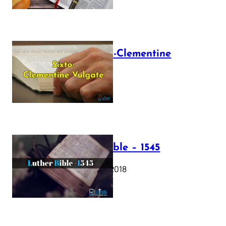
The Sixto-Clementine
Vulgate
July 12, 2025
Luther Bible – 1545
October 17, 2018