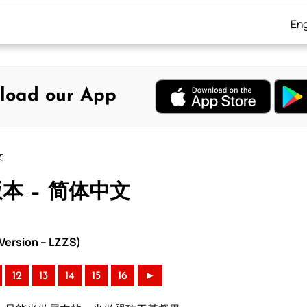
Eng
load our App
文
版本 – 简体中文
ersion – LZZS)
12
13
14
15
16
►