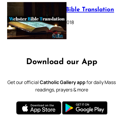
Webster Bible Translation
October 11, 2018
Download our App
Get our official
Catholic Gallery app
for daily Mass
readings, prayers & more