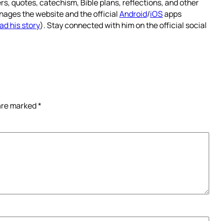
rs, quotes, catechism, Bible plans, reflections, and other
nages the website and the official
Android
/
iOS
apps
ad his story
). Stay connected with him on the official social
 are marked
*