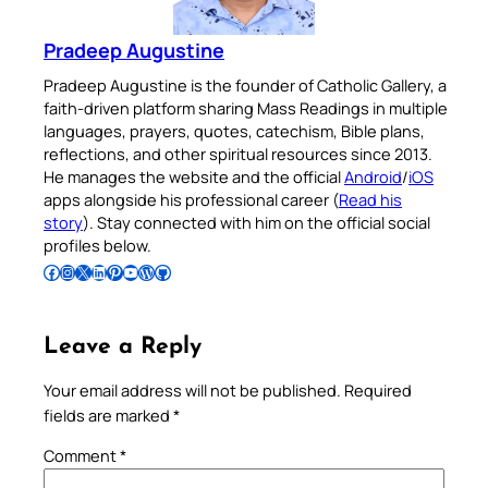
Pradeep Augustine
Pradeep Augustine is the founder of Catholic Gallery, a
faith-driven platform sharing Mass Readings in multiple
languages, prayers, quotes, catechism, Bible plans,
reflections, and other spiritual resources since 2013.
He manages the website and the official
Android
/
iOS
apps alongside his professional career (
Read his
story
). Stay connected with him on the official social
profiles below.
Follow Pradeep on Facebook
Follow Pradeep on Instagram
Follow Pradeep on X
Follow Pradeep on LinkedIn
Follow Pradeep on Pinterest
Subscribe to Pradeep’s Youtube Channel
Follow Pradeep on WordPress
Follow Pradeep on GitHub
Leave a Reply
Your email address will not be published.
Required
fields are marked
*
Comment
*