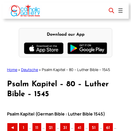
Skip
to
content
Download our App
Home
»
Deutsche
»
Psalm Kapitel – 80 – Luther Bible – 1545
Psalm Kapitel – 80 – Luther
Bible – 1545
Psalm Kapitel (German Bible : Luther Bible 1545)
..
..
..
..
..
..
..
◄
1
11
21
31
41
51
61