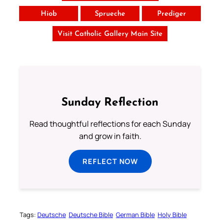
Hiob
Sprueche
Prediger
Visit Catholic Gallery Main Site
Sunday Reflection
Read thoughtful reflections for each Sunday
and grow in faith.
REFLECT NOW
Tags:
Deutsche
Deutsche Bible
German Bible
Holy Bible