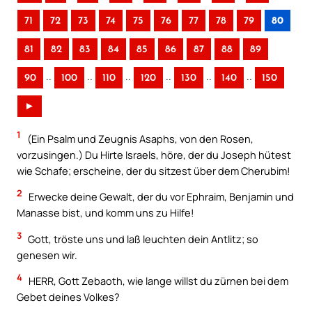
71
72
73
74
75
76
77
78
79
80
81
82
83
84
85
86
87
88
89
..
..
..
..
..
..
90
100
110
120
130
140
150
►
1
(Ein Psalm und Zeugnis Asaphs, von den Rosen,
vorzusingen.) Du Hirte Israels, höre, der du Joseph hütest
wie Schafe; erscheine, der du sitzest über dem Cherubim!
2
Erwecke deine Gewalt, der du vor Ephraim, Benjamin und
Manasse bist, und komm uns zu Hilfe!
3
Gott, tröste uns und laß leuchten dein Antlitz; so
genesen wir.
4
HERR, Gott Zebaoth, wie lange willst du zürnen bei dem
Gebet deines Volkes?