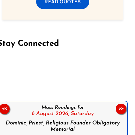
READ QUOTES
Stay Connected
on Facebook
Follow us on Instagram
Follow us on X
Subscribe to our YouTube Channel
Follow us on WhatsApp
Mass Readings for
<<
>>
8 August 2026,
Saturday
Dominic, Priest, Religious Founder Obligatory
Memorial