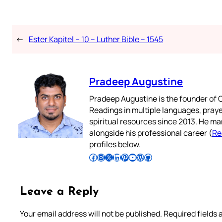
←
Ester Kapitel – 10 – Luther Bible – 1545
Pradeep Augustine
Pradeep Augustine is the founder of C
Readings in multiple languages, praye
spiritual resources since 2013. He ma
alongside his professional career (
Re
profiles below.
Follow Pradeep on Facebook
Follow Pradeep on Instagram
Follow Pradeep on X
Follow Pradeep on LinkedIn
Follow Pradeep on Pinterest
Subscribe to Pradeep’s Youtube Channel
Follow Pradeep on WordPress
Follow Pradeep on GitHub
Leave a Reply
Your email address will not be published.
Required fields