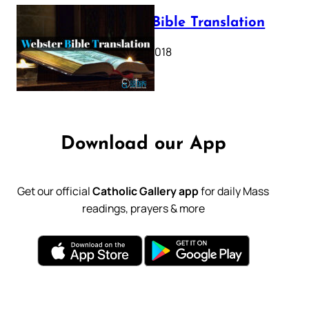
Webster Bible Translation
October 11, 2018
Download our App
Get our official
Catholic Gallery app
for daily Mass
readings, prayers & more