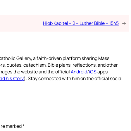
Hiob Kapitel – 2 – Luther Bible – 1545
→
atholic Gallery, a faith-driven platform sharing Mass
rs, quotes, catechism, Bible plans, reflections, and other
nages the website and the official
Android
/
iOS
apps
ad his story
). Stay connected with him on the official social
 are marked
*