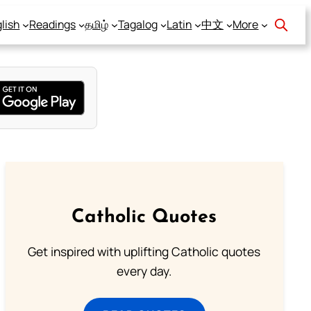
lish
Readings
தமிழ்
Tagalog
Latin
中文
More
Catholic Quotes
Get inspired with uplifting Catholic quotes
every day.