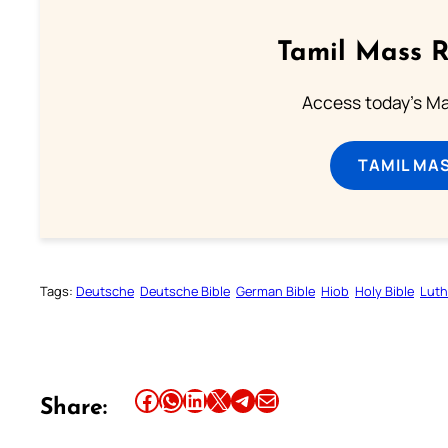
Tamil Mass 
Access today's Mas
TAMIL MA
Tags:
Deutsche
Deutsche Bible
German Bible
Hiob
Holy Bible
Luth
Share this article on Facebook
Share this article on WhatsApp
Share this article on LinkedIn
Share this article on X
Share this article on Telegram
Email this Article
Share: