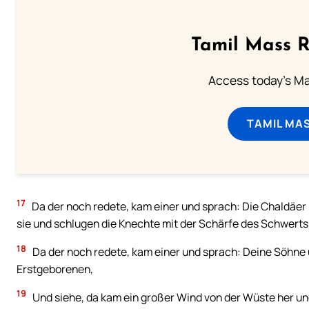
Tamil Mass 
Access today's Mas
TAMIL MA
17
Da der noch redete, kam einer und sprach: Die Chaldäer
sie und schlugen die Knechte mit der Schärfe des Schwerts; 
18
Da der noch redete, kam einer und sprach: Deine Söhne 
Erstgeborenen,
19
Und siehe, da kam ein großer Wind von der Wüste her und