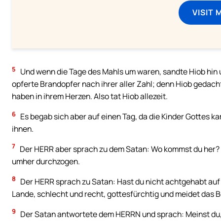
VISIT 
5
Und wenn die Tage des Mahls um waren, sandte Hiob hin u
opferte Brandopfer nach ihrer aller Zahl; denn Hiob geda
haben in ihrem Herzen. Also tat Hiob allezeit.
6
Es begab sich aber auf einen Tag, da die Kinder Gottes 
ihnen.
7
Der HERR aber sprach zu dem Satan: Wo kommst du her? 
umher durchzogen.
8
Der HERR sprach zu Satan: Hast du nicht achtgehabt auf 
Lande, schlecht und recht, gottesfürchtig und meidet das B
9
Der Satan antwortete dem HERRN und sprach: Meinst du,