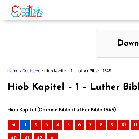
Skip
to
content
Down
Home
»
Deutsche
»
Hiob Kapitel – 1 – Luther Bible – 1545
Hiob Kapitel – 1 – Luther Bib
Hiob Kapitel (German Bible : Luther Bible 1545)
◄
1
2
3
4
5
6
7
8
9
10
11
40
41
42
►