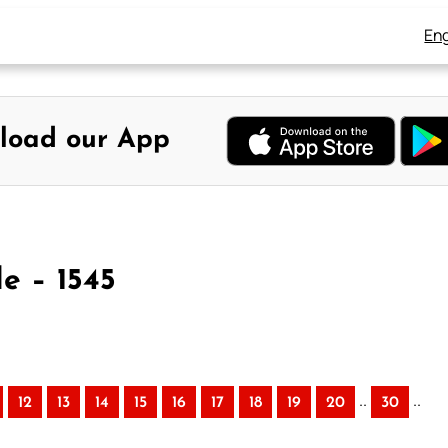
Eng
load our App
le – 1545
..
..
12
13
14
15
16
17
18
19
20
30