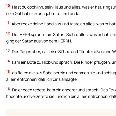
10
Hast du doch ihn, sein Haus und alles, was er hat, ring
sein Gut hat sich ausgebreitet im Lande.
11
Aber recke deine Hand aus und taste an alles, was er hat:
12
Der HERR sprach zum Satan: Siehe, alles, was er hat, sei 
ging der Satan aus von dem HERRN.
13
Des Tages aber, da seine Söhne und Töchter aßen und We
14
kam ein Bote zu Hiob und sprach: Die Rinder pflügten, u
15
da fielen die aus Saba herein und nahmen sie und schlug
allein entronnen, daß ich dir’s ansagte.
16
Da er noch redete, kam ein anderer und sprach: Das Feu
Knechte und verzehrte sie; und ich bin allein entronnen, daß