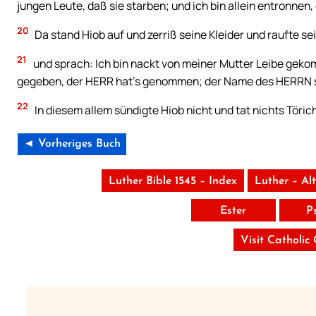
jungen Leute, daß sie starben; und ich bin allein entronnen, 
20
Da stand Hiob auf und zerriß seine Kleider und raufte sei
21
und sprach: Ich bin nackt von meiner Mutter Leibe geko
gegeben, der HERR hat’s genommen; der Name des HERRN s
22
In diesem allem sündigte Hiob nicht und tat nichts Töric
◄ Vorheriges Buch
Luther Bible 1545 – Index
Luther – Al
Ester
P
Visit Catholic