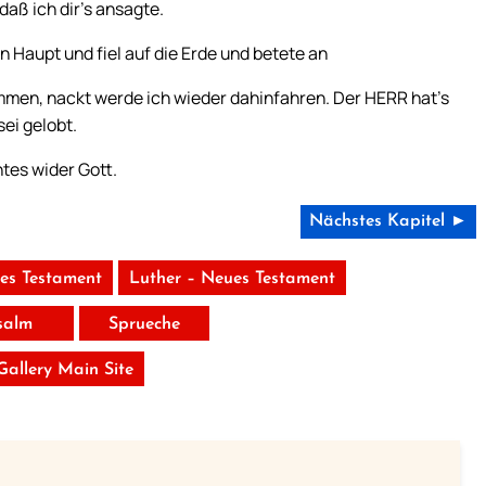
daß ich dir’s ansagte.
n Haupt und fiel auf die Erde und betete an
mmen, nackt werde ich wieder dahinfahren. Der HERR hat’s
ei gelobt.
htes wider Gott.
Nächstes Kapitel ►
tes Testament
Luther – Neues Testament
salm
Sprueche
 Gallery Main Site