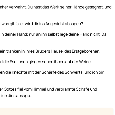
sumher verwahrt. Du hast das Werk seiner Hände gesegnet, und
 was gilt’s, er wird dir ins Angesicht absagen?
in deiner Hand; nur an ihn selbst lege deine Hand nicht. Da
in tranken in ihres Bruders Hause, des Erstgeborenen,
nd die Eselinnen gingen neben ihnen auf der Weide,
en die Knechte mit der Schärfe des Schwerts; und ich bin
er Gottes fiel vom Himmel und verbrannte Schafe und
 ich dir’s ansagte.