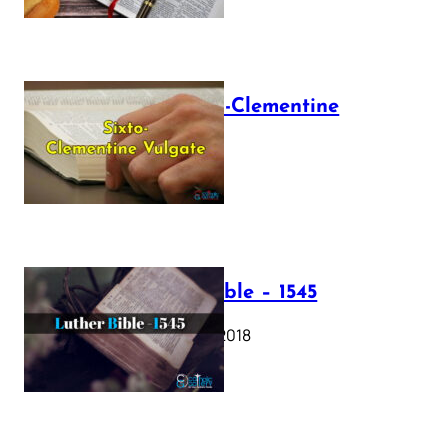
The Sixto-Clementine
Vulgate
July 12, 2025
Luther Bible – 1545
October 17, 2018