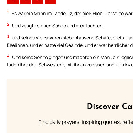
1
Es war ein Mann im Lande Uz, der hieß Hiob. Derselbe war
2
Und zeugte sieben Söhne und drei Töchter;
3
und seines Viehs waren siebentausend Schafe, dreitause
Eselinnen, und er hatte viel Gesinde; und er war herrlicher
4
Und seine Söhne gingen und machten ein Mahl, ein jeglic
luden ihre drei Schwestern, mit ihnen zu essen und zu trink
Discover Ca
Find daily prayers, inspiring quotes, ref