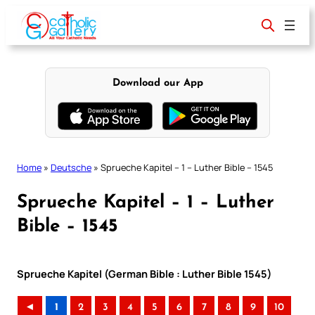
Skip
to
content
Download our App
Home
»
Deutsche
»
Sprueche Kapitel – 1 – Luther Bible – 1545
Sprueche Kapitel – 1 – Luther
Bible – 1545
Sprueche Kapitel (German Bible : Luther Bible 1545)
◄
1
2
3
4
5
6
7
8
9
10