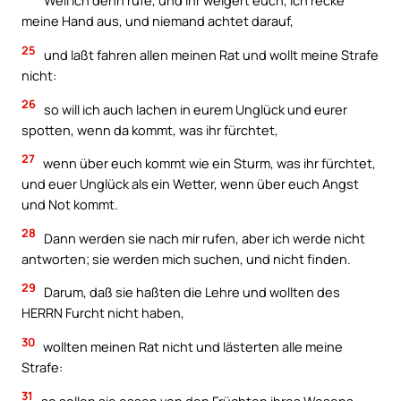
Weil ich denn rufe, und ihr weigert euch, ich recke
meine Hand aus, und niemand achtet darauf,
25
und laßt fahren allen meinen Rat und wollt meine Strafe
nicht:
26
so will ich auch lachen in eurem Unglück und eurer
spotten, wenn da kommt, was ihr fürchtet,
27
wenn über euch kommt wie ein Sturm, was ihr fürchtet,
und euer Unglück als ein Wetter, wenn über euch Angst
und Not kommt.
28
Dann werden sie nach mir rufen, aber ich werde nicht
antworten; sie werden mich suchen, und nicht finden.
29
Darum, daß sie haßten die Lehre und wollten des
HERRN Furcht nicht haben,
30
wollten meinen Rat nicht und lästerten alle meine
Strafe:
31
so sollen sie essen von den Früchten ihres Wesens