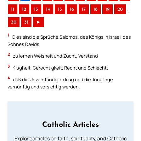
..
11
12
13
14
15
16
17
18
19
20
30
31
►
1
Dies sind die Sprüche Salomos, des Königs in Israel, des
Sohnes Davids,
2
zu lernen Weisheit und Zucht, Verstand
3
Klugheit, Gerechtigkeit, Recht und Schlecht;
4
daß die Unverständigen klug und die Jünglinge
vernünftig und vorsichtig werden.
Catholic Articles
Explore articles on faith, spirituality, and Catholic