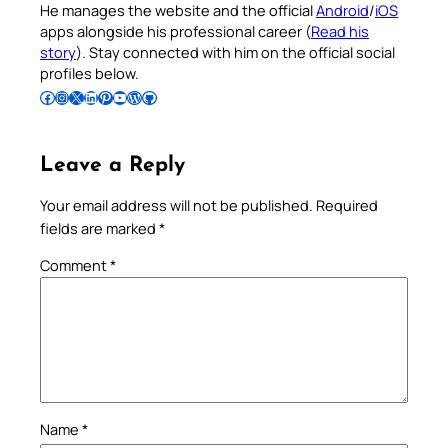
He manages the website and the official
Android
/
iOS
apps alongside his professional career (
Read his
story
). Stay connected with him on the official social
profiles below.
Follow Pradeep on Facebook
Follow Pradeep on Instagram
Follow Pradeep on X
Follow Pradeep on LinkedIn
Follow Pradeep on Pinterest
Subscribe to Pradeep’s Youtube Channel
Follow Pradeep on WordPress
Follow Pradeep on GitHub
Leave a Reply
Your email address will not be published.
Required
fields are marked
*
Comment
*
Name
*