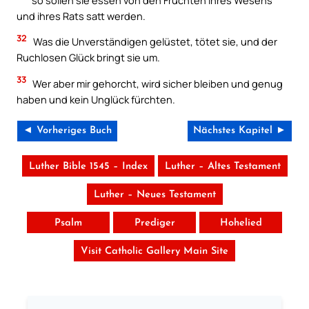
und ihres Rats satt werden.
32
Was die Unverständigen gelüstet, tötet sie, und der
Ruchlosen Glück bringt sie um.
33
Wer aber mir gehorcht, wird sicher bleiben und genug
haben und kein Unglück fürchten.
◄ Vorheriges Buch
Nächstes Kapitel ►
Luther Bible 1545 – Index
Luther – Altes Testament
Luther – Neues Testament
Psalm
Prediger
Hohelied
Visit Catholic Gallery Main Site