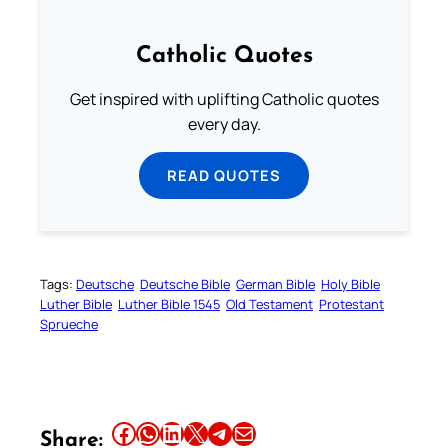
Catholic Quotes
Get inspired with uplifting Catholic quotes
every day.
READ QUOTES
Tags:
Deutsche
Deutsche Bible
German Bible
Holy Bible
Luther Bible
Luther Bible 1545
Old Testament
Protestant
Sprueche
Share this article on Facebook
Share this article on WhatsApp
Share this article on LinkedIn
Share this article on X
Share this article on Telegram
Email this Article
Share: