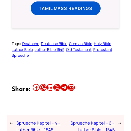
TAMIL MASS READINGS
Tags:
Deutsche
Deutsche Bible
German Bible
Holy Bible
Luther Bible
Luther Bible 1545
Old Testament
Protestant
Sprueche
Share this article on Facebook
Share this article on WhatsApp
Share this article on LinkedIn
Share this article on X
Share this article on Telegram
Email this Article
Share:
←
Sprueche Kapitel – 4 –
Sprueche Kapitel – 6 –
→
Luther Bible – 1545
Luther Bible – 1545