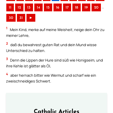
..
11
12
13
14
15
16
17
18
19
20
30
31
►
1
Mein Kind, merke auf meine Weisheit; neige dein Ohr zu
meiner Lehre,
2
daß du bewahrest guten Rat und dein Mund wisse
Unterschied zu halten.
3
Denn die Lippen der Hure sind süß wie Honigseim, und
ihre Kehle ist glätter als Öl,
4
aber hernach bitter wie Wermut und scharf wie ein
zweischneidiges Schwert.
Catholic Articles