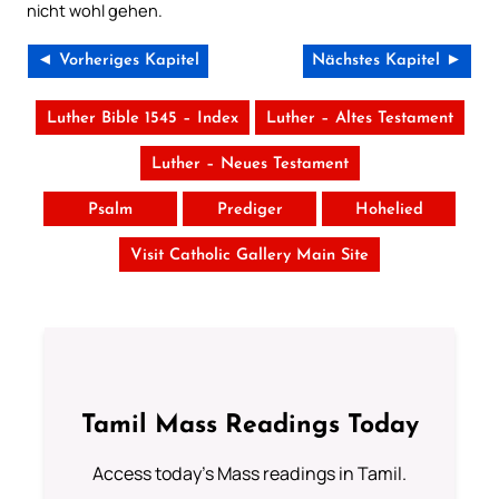
nicht wohl gehen.
◄ Vorheriges Kapitel
Nächstes Kapitel ►
Luther Bible 1545 – Index
Luther – Altes Testament
Luther – Neues Testament
Psalm
Prediger
Hohelied
Visit Catholic Gallery Main Site
Tamil Mass Readings Today
Access today's Mass readings in Tamil.