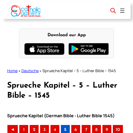
Skip
to
content
Download our App
Home
»
Deutsche
»
Sprueche Kapitel – 5 – Luther Bible – 1545
Sprueche Kapitel – 5 – Luther
Bible – 1545
Sprueche Kapitel (German Bible : Luther Bible 1545)
◄
1
2
3
4
5
6
7
8
9
10