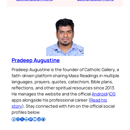
Pradeep Augustine
Pradeep Augustine is the founder of Catholic Gallery, a
faith-driven platform sharing Mass Readings in multiple
languages, prayers, quotes, catechism, Bible plans,
reflections, and other spiritual resources since 2013.
He manages the website and the official
Android
/
iOS
apps alongside his professional career (
Read his
story
). Stay connected with him on the official social
profiles below.
Follow Pradeep on Facebook
Follow Pradeep on Instagram
Follow Pradeep on X
Follow Pradeep on LinkedIn
Follow Pradeep on Pinterest
Subscribe to Pradeep’s Youtube Channel
Follow Pradeep on WordPress
Follow Pradeep on GitHub