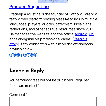
Pradeep Augustine
Pradeep Augustine is the founder of Catholic Gallery, a
faith-driven platform sharing Mass Readings in multiple
languages, prayers, quotes, catechism, Bible plans,
reflections, and other spiritual resources since 2013.
He manages the website and the official
Android
/
iOS
apps alongside his professional career (
Read his
story
). Stay connected with him on the official social
profiles below.
Follow Pradeep on Facebook
Follow Pradeep on Instagram
Follow Pradeep on X
Follow Pradeep on LinkedIn
Follow Pradeep on Pinterest
Subscribe to Pradeep’s Youtube Channel
Follow Pradeep on WordPress
Follow Pradeep on GitHub
Leave a Reply
Your email address will not be published.
Required
fields are marked
*
Comment
*