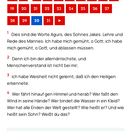
19
20
21
22
23
24
25
26
27
28
29
30
31
►
1
Dies sind die Worte Agurs, des Sohnes Jakes. Lehre und
Rede des Mannes: Ich habe mich gemüht, o Gott; ich habe
mich gemüht, o Gott, und ablassen müssen.
2
Denn ich bin der allernärrischste, und
Menschenverstand ist nicht bei mir;
3
ich habe Weisheit nicht gelernt, daß ich den Heiligen
erkennete.
4
Wer fährt hinauf gen Himmel und herab? Wer faßt den
Wind in seine Hände? Wer bindet die Wasser in ein Kleid?
Wer hat alle Enden der Welt gestellt? Wie heißt er? Und wie
heißt sein Sohn? Weißt du das?