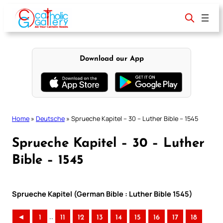
Skip
to
content
Download our App
Home
»
Deutsche
»
Sprueche Kapitel – 30 – Luther Bible – 1545
Sprueche Kapitel – 30 – Luther
Bible – 1545
Sprueche Kapitel (German Bible : Luther Bible 1545)
..
◄
1
11
12
13
14
15
16
17
18