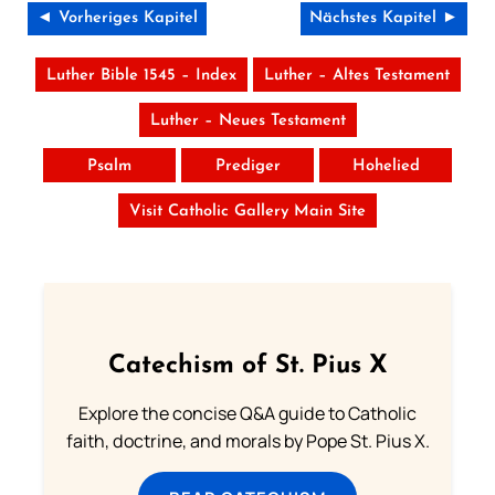
◄ Vorheriges Kapitel
Nächstes Kapitel ►
Luther Bible 1545 – Index
Luther – Altes Testament
Luther – Neues Testament
Psalm
Prediger
Hohelied
Visit Catholic Gallery Main Site
Catechism of St. Pius X
Explore the concise Q&A guide to Catholic
faith, doctrine, and morals by Pope St. Pius X.