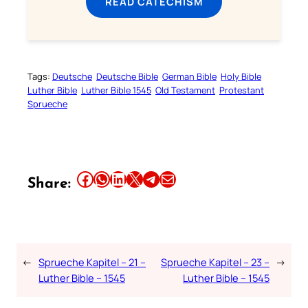
READ CATECHISM
Tags:
Deutsche
Deutsche Bible
German Bible
Holy Bible
Luther Bible
Luther Bible 1545
Old Testament
Protestant
Sprueche
Share this article on Facebook
Share this article on WhatsApp
Share this article on LinkedIn
Share this article on X
Share this article on Telegram
Email this Article
Share:
←
Sprueche Kapitel – 21 –
Sprueche Kapitel – 23 –
→
Luther Bible – 1545
Luther Bible – 1545