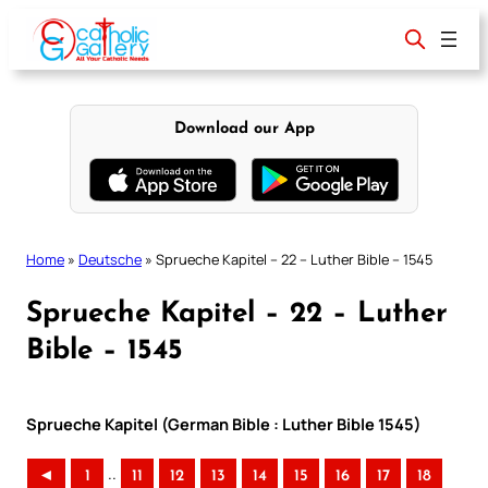
Skip
to
content
Download our App
Home
»
Deutsche
»
Sprueche Kapitel – 22 – Luther Bible – 1545
Sprueche Kapitel – 22 – Luther
Bible – 1545
Sprueche Kapitel (German Bible : Luther Bible 1545)
..
◄
1
11
12
13
14
15
16
17
18