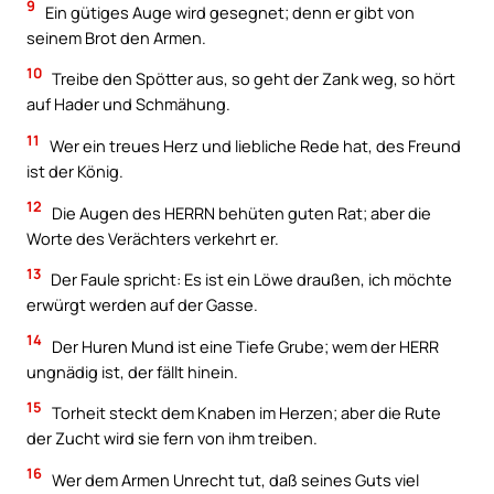
9
Ein gütiges Auge wird gesegnet; denn er gibt von
seinem Brot den Armen.
10
Treibe den Spötter aus, so geht der Zank weg, so hört
auf Hader und Schmähung.
11
Wer ein treues Herz und liebliche Rede hat, des Freund
ist der König.
12
Die Augen des HERRN behüten guten Rat; aber die
Worte des Verächters verkehrt er.
13
Der Faule spricht: Es ist ein Löwe draußen, ich möchte
erwürgt werden auf der Gasse.
14
Der Huren Mund ist eine Tiefe Grube; wem der HERR
ungnädig ist, der fällt hinein.
15
Torheit steckt dem Knaben im Herzen; aber die Rute
der Zucht wird sie fern von ihm treiben.
16
Wer dem Armen Unrecht tut, daß seines Guts viel