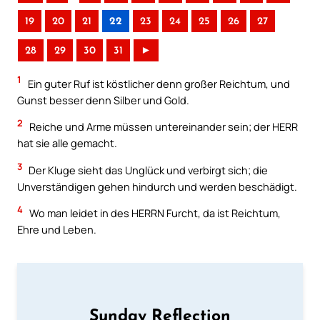
19
20
21
22
23
24
25
26
27
28
29
30
31
►
1
Ein guter Ruf ist köstlicher denn großer Reichtum, und
Gunst besser denn Silber und Gold.
2
Reiche und Arme müssen untereinander sein; der HERR
hat sie alle gemacht.
3
Der Kluge sieht das Unglück und verbirgt sich; die
Unverständigen gehen hindurch und werden beschädigt.
4
Wo man leidet in des HERRN Furcht, da ist Reichtum,
Ehre und Leben.
Sunday Reflection