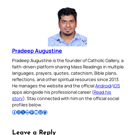
Pradeep Augustine
Pradeep Augustine is the founder of Catholic Gallery, a
faith-driven platform sharing Mass Readings in multiple
languages, prayers, quotes, catechism, Bible plans,
reflections, and other spiritual resources since 2013.
He manages the website and the official
Android
/
iOS
apps alongside his professional career (
Read his
story
). Stay connected with him on the official social
profiles below.
Follow Pradeep on Facebook
Follow Pradeep on Instagram
Follow Pradeep on X
Follow Pradeep on LinkedIn
Follow Pradeep on Pinterest
Subscribe to Pradeep’s Youtube Channel
Follow Pradeep on WordPress
Follow Pradeep on GitHub
Leave a Reply