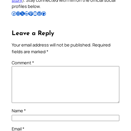
story
). Stay connected with him on the official social
profiles below.
Follow Pradeep on Facebook
Follow Pradeep on Instagram
Follow Pradeep on X
Follow Pradeep on LinkedIn
Follow Pradeep on Pinterest
Subscribe to Pradeep’s Youtube Channel
Follow Pradeep on WordPress
Follow Pradeep on GitHub
Leave a Reply
Your email address will not be published.
Required
fields are marked
*
Comment
*
Name
*
Email
*