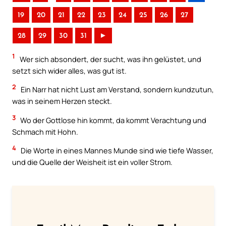
19
20
21
22
23
24
25
26
27
28
29
30
31
►
1
Wer sich absondert, der sucht, was ihn gelüstet, und
setzt sich wider alles, was gut ist.
2
Ein Narr hat nicht Lust am Verstand, sondern kundzutun,
was in seinem Herzen steckt.
3
Wo der Gottlose hin kommt, da kommt Verachtung und
Schmach mit Hohn.
4
Die Worte in eines Mannes Munde sind wie tiefe Wasser,
und die Quelle der Weisheit ist ein voller Strom.