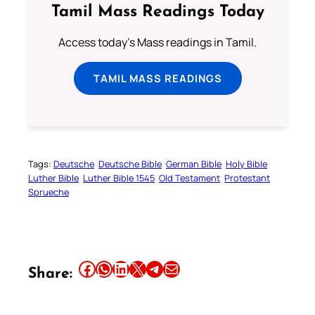
Tamil Mass Readings Today
Access today's Mass readings in Tamil.
TAMIL MASS READINGS
Tags:
Deutsche
Deutsche Bible
German Bible
Holy Bible
Luther Bible
Luther Bible 1545
Old Testament
Protestant
Sprueche
Share this article on Facebook
Share this article on WhatsApp
Share this article on LinkedIn
Share this article on X
Share this article on Telegram
Email this Article
Share: