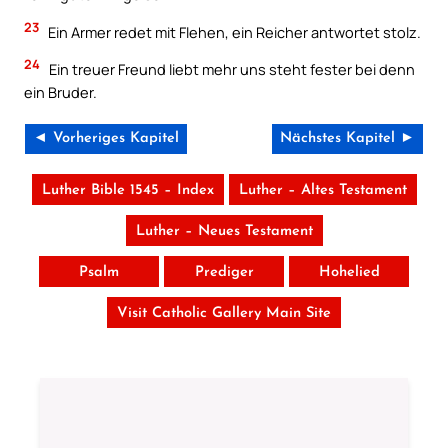
23
Ein Armer redet mit Flehen, ein Reicher antwortet stolz.
24
Ein treuer Freund liebt mehr uns steht fester bei denn
ein Bruder.
◄ Vorheriges Kapitel
Nächstes Kapitel ►
Luther Bible 1545 – Index
Luther – Altes Testament
Luther – Neues Testament
Psalm
Prediger
Hohelied
Visit Catholic Gallery Main Site