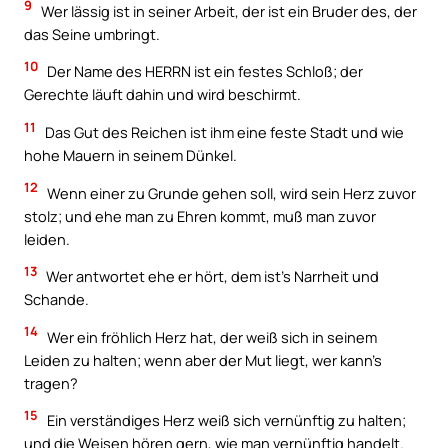
9
Wer lässig ist in seiner Arbeit, der ist ein Bruder des, der
das Seine umbringt.
10
Der Name des HERRN ist ein festes Schloß; der
Gerechte läuft dahin und wird beschirmt.
11
Das Gut des Reichen ist ihm eine feste Stadt und wie
hohe Mauern in seinem Dünkel.
12
Wenn einer zu Grunde gehen soll, wird sein Herz zuvor
stolz; und ehe man zu Ehren kommt, muß man zuvor
leiden.
13
Wer antwortet ehe er hört, dem ist’s Narrheit und
Schande.
14
Wer ein fröhlich Herz hat, der weiß sich in seinem
Leiden zu halten; wenn aber der Mut liegt, wer kann’s
tragen?
15
Ein verständiges Herz weiß sich vernünftig zu halten;
und die Weisen hören gern, wie man vernünftig handelt.