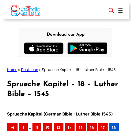
Skip
to
content
Download our App
Home
»
Deutsche
»
Sprueche Kapitel – 18 – Luther Bible – 1545
Sprueche Kapitel – 18 – Luther
Bible – 1545
Sprueche Kapitel (German Bible : Luther Bible 1545)
..
◄
1
11
12
13
14
15
16
17
18