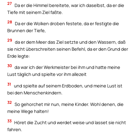
27
Da er die Himmel bereitete, war ich daselbst, da er die
Tiefe mit seinem Ziel faßte.
28
Da er die Wolken droben festete, da er festigte die
Brunnen der Tiefe,
29
da er dem Meer das Ziel setzte und den Wassern, daß
sie nicht überschreiten seinen Befehl, da er den Grund der
Erde legte:
30
da war ich der Werkmeister bei ihm und hatte meine
Lust täglich und spielte vor ihm allezeit
31
und spielte auf seinem Erdboden, und meine Lust ist
bei den Menschenkindern.
32
So gehorchet mir nun, meine Kinder. Wohl denen, die
meine Wege halten!
33
Höret die Zucht und werdet weise und lasset sie nicht
fahren.