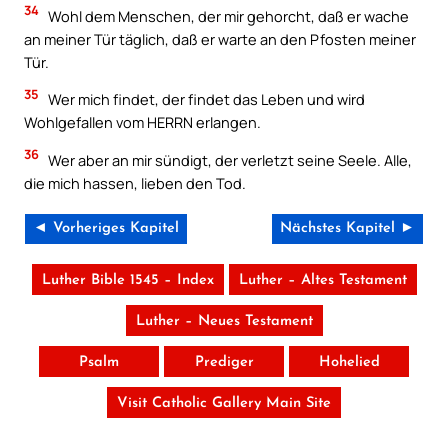
34
Wohl dem Menschen, der mir gehorcht, daß er wache
an meiner Tür täglich, daß er warte an den Pfosten meiner
Tür.
35
Wer mich findet, der findet das Leben und wird
Wohlgefallen vom HERRN erlangen.
36
Wer aber an mir sündigt, der verletzt seine Seele. Alle,
die mich hassen, lieben den Tod.
◄ Vorheriges Kapitel
Nächstes Kapitel ►
Luther Bible 1545 – Index
Luther – Altes Testament
Luther – Neues Testament
Psalm
Prediger
Hohelied
Visit Catholic Gallery Main Site