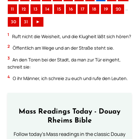
..
11
12
13
14
15
16
17
18
19
20
30
31
►
1
Ruft nicht die Weisheit, und die Klugheit läßt sich hören?
2
Öffentlich am Wege und an der Straße steht sie.
3
An den Toren bei der Stadt, da man zur Tür eingeht,
schreit sie:
4
O ihr Männer, ich schreie zu euch und rufe den Leuten.
Mass Readings Today - Douay
Rheims Bible
Follow today's Mass readings in the classic Douay