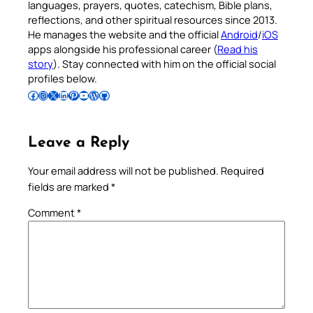
languages, prayers, quotes, catechism, Bible plans,
reflections, and other spiritual resources since 2013.
He manages the website and the official
Android
/
iOS
apps alongside his professional career (
Read his
story
). Stay connected with him on the official social
profiles below.
Follow Pradeep on Facebook
Follow Pradeep on Instagram
Follow Pradeep on X
Follow Pradeep on LinkedIn
Follow Pradeep on Pinterest
Subscribe to Pradeep’s Youtube Channel
Follow Pradeep on WordPress
Follow Pradeep on GitHub
Leave a Reply
Your email address will not be published.
Required
fields are marked
*
Comment
*