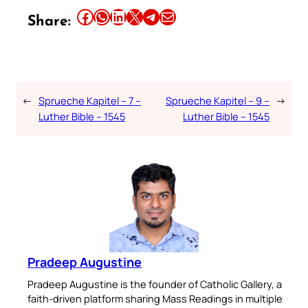
Share this article on Facebook
Share this article on WhatsApp
Share this article on LinkedIn
Share this article on X
Share this article on Telegram
Email this Article
Share:
←
Sprueche Kapitel – 7 –
Sprueche Kapitel – 9 –
→
Luther Bible – 1545
Luther Bible – 1545
Pradeep Augustine
Pradeep Augustine is the founder of Catholic Gallery, a
faith-driven platform sharing Mass Readings in multiple