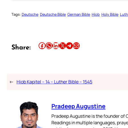
Tags:
Deutsche
Deutsche Bible
German Bible
Hiob
Holy Bible
Luth
Share this article on Facebook
Share this article on WhatsApp
Share this article on LinkedIn
Share this article on X
Share this article on Telegram
Email this Article
Share:
←
Hiob Kapitel – 14 – Luther Bible – 1545
Pradeep Augustine
Pradeep Augustine is the founder of C
Readings in multiple languages, praye