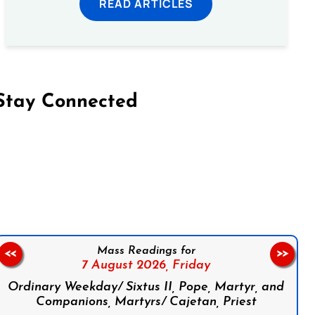
READ ARTICLES
Stay Connected
on Facebook
Follow us on Instagram
Follow us on X
Subscribe to our YouTube Channel
Follow us on WhatsApp
Mass Readings for
<<
>>
7 August 2026,
Friday
Ordinary Weekday/ Sixtus II, Pope, Martyr, and
Companions, Martyrs/ Cajetan, Priest