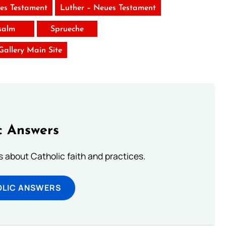
tes Testament
Luther – Neues Testament
salm
Sprueche
 Gallery Main Site
c Answers
about Catholic faith and practices.
OLIC ANSWERS