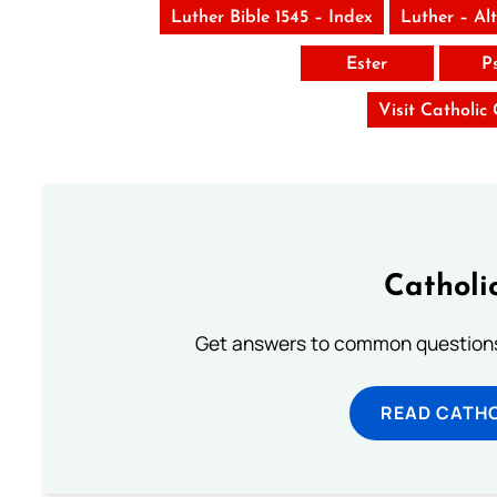
Luther Bible 1545 – Index
Luther – Al
Ester
P
Visit Catholic
Catholi
Get answers to common questions 
READ CATH