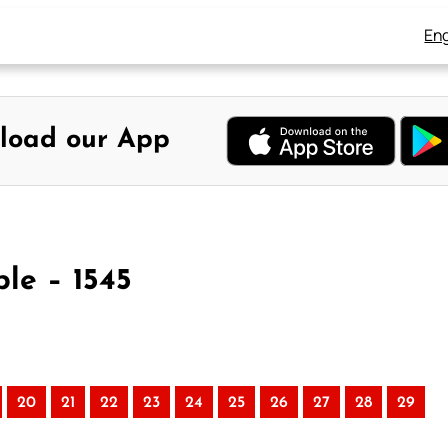
Eng
load our App
ble – 1545
20
21
22
23
24
25
26
27
28
29