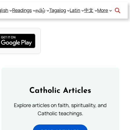
lish
Readings
தமிழ்
Tagalog
Latin
中文
More
Catholic Articles
Explore articles on faith, spirituality, and
Catholic teachings.