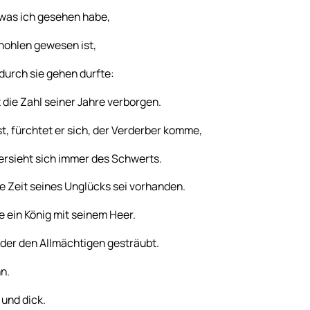
n, was ich gesehen habe,
hohlen gewesen ist,
durch sie gehen durfte:
 die Zahl seiner Jahre verborgen.
st, fürchtet er sich, der Verderber komme,
ersieht sich immer des Schwerts.
ie Zeit seines Unglücks sei vorhanden.
 ein König mit seinem Heer.
ider den Allmächtigen gesträubt.
hn.
 und dick.