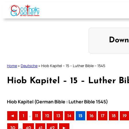
Skip
to
content
Down
Home
»
Deutsche
»
Hiob Kapitel – 15 – Luther Bible – 1545
Hiob Kapitel – 15 – Luther Bi
Hiob Kapitel (German Bible : Luther Bible 1545)
..
◄
1
11
12
13
14
15
16
17
18
19
..
30
40
41
42
►