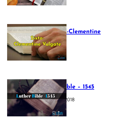
The Sixto-Clementine
Vulgate
July 12, 2025
Luther Bible – 1545
October 17, 2018