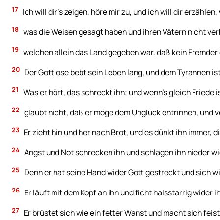
17
Ich will dir’s zeigen, höre mir zu, und ich will dir erzähle
18
was die Weisen gesagt haben und ihren Vätern nicht ver
19
welchen allein das Land gegeben war, daß kein Fremder 
20
Der Gottlose bebt sein Leben lang, und dem Tyrannen ist
21
Was er hört, das schreckt ihn; und wenn’s gleich Friede i
22
glaubt nicht, daß er möge dem Unglück entrinnen, und v
23
Er zieht hin und her nach Brot, und es dünkt ihn immer, d
24
Angst und Not schrecken ihn und schlagen ihn nieder wie
25
Denn er hat seine Hand wider Gott gestreckt und sich w
26
Er läuft mit dem Kopf an ihn und ficht halsstarrig wider i
27
Er brüstet sich wie ein fetter Wanst und macht sich feist