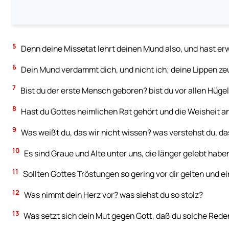
5
Denn deine Missetat lehrt deinen Mund also, und hast erw
6
Dein Mund verdammt dich, und nicht ich; deine Lippen ze
7
Bist du der erste Mensch geboren? bist du vor allen Hüg
8
Hast du Gottes heimlichen Rat gehört und die Weisheit a
9
Was weißt du, das wir nicht wissen? was verstehst du, das
10
Es sind Graue und Alte unter uns, die länger gelebt habe
11
Sollten Gottes Tröstungen so gering vor dir gelten und ei
12
Was nimmt dein Herz vor? was siehst du so stolz?
13
Was setzt sich dein Mut gegen Gott, daß du solche Red