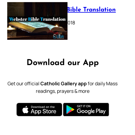
Webster Bible Translation
October 11, 2018
Download our App
Get our official
Catholic Gallery app
for daily Mass
readings, prayers & more