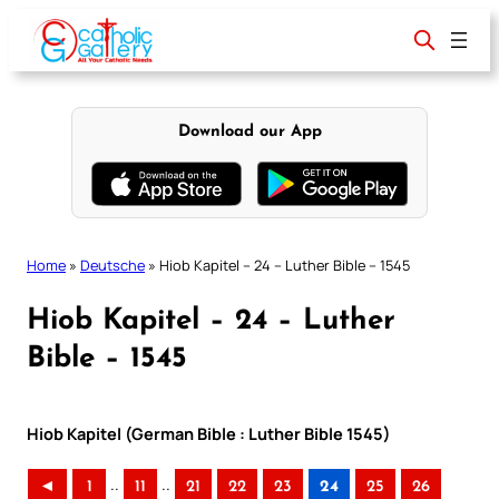
Skip
to
content
Download our App
Home
»
Deutsche
»
Hiob Kapitel – 24 – Luther Bible – 1545
Hiob Kapitel – 24 – Luther
Bible – 1545
Hiob Kapitel (German Bible : Luther Bible 1545)
..
..
◄
1
11
21
22
23
24
25
26