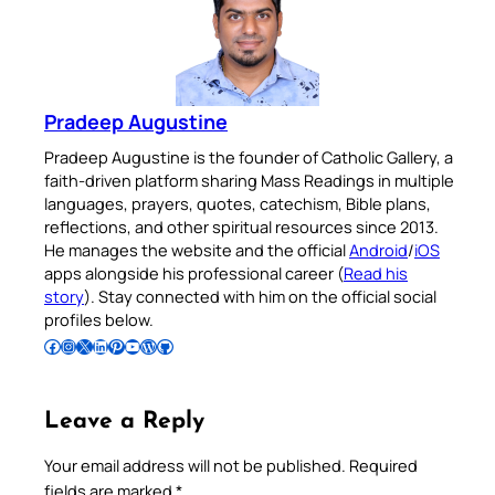
Pradeep Augustine
Pradeep Augustine is the founder of Catholic Gallery, a
faith-driven platform sharing Mass Readings in multiple
languages, prayers, quotes, catechism, Bible plans,
reflections, and other spiritual resources since 2013.
He manages the website and the official
Android
/
iOS
apps alongside his professional career (
Read his
story
). Stay connected with him on the official social
profiles below.
Follow Pradeep on Facebook
Follow Pradeep on Instagram
Follow Pradeep on X
Follow Pradeep on LinkedIn
Follow Pradeep on Pinterest
Subscribe to Pradeep’s Youtube Channel
Follow Pradeep on WordPress
Follow Pradeep on GitHub
Leave a Reply
Your email address will not be published.
Required
fields are marked
*