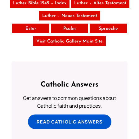
Luther Bible 1545 – Index
Luther – Altes Testament
Luther – Neues Testament
Ester
Psalm
Sprueche
Visit Catholic Gallery Main Site
Catholic Answers
Get answers to common questions about
Catholic faith and practices.
READ CATHOLIC ANSWERS