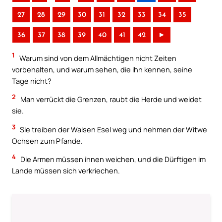
27
28
29
30
31
32
33
34
35
36
37
38
39
40
41
42
►
1
Warum sind von dem Allmächtigen nicht Zeiten
vorbehalten, und warum sehen, die ihn kennen, seine
Tage nicht?
2
Man verrückt die Grenzen, raubt die Herde und weidet
sie.
3
Sie treiben der Waisen Esel weg und nehmen der Witwe
Ochsen zum Pfande.
4
Die Armen müssen ihnen weichen, und die Dürftigen im
Lande müssen sich verkriechen.