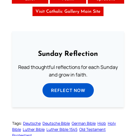
Visit Catholic Gallery Main Site
Sunday Reflection
Read thoughtful reflections for each Sunday
and grow in faith.
REFLECT NOW
Tags:
Deutsche
Deutsche Bible
German Bible
Hiob
Holy
Bible
Luther Bible
Luther Bible 1545
Old Testament
Protestant