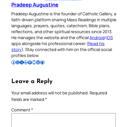
Pradeep Augustine
Pradeep Augustine is the founder of Catholic Gallery, a
faith-driven platform sharing Mass Readings in multiple
languages, prayers, quotes, catechism, Bible plans,
reflections, and other spiritual resources since 2013.
He manages the website and the official
Android
/
iOS
apps alongside his professional career (
Read his
story
). Stay connected with him on the official social
profiles below.
Follow Pradeep on Facebook
Follow Pradeep on Instagram
Follow Pradeep on X
Follow Pradeep on LinkedIn
Follow Pradeep on Pinterest
Subscribe to Pradeep’s Youtube Channel
Follow Pradeep on WordPress
Follow Pradeep on GitHub
Leave a Reply
Your email address will not be published.
Required
fields are marked
*
Comment
*