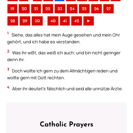
19
20
21
22
23
24
25
26
27
..
28
29
30
40
41
42
►
1
Siehe, das alles hat mein Auge gesehen und mein Ohr
gehört, und ich habe es verstanden.
2
Was ihr wißt, das weiß ich auch; und bin nicht geringer
denn ihr.
3
Doch wollte ich gern zu dem Allmächtigen reden und
wollte gern mit Gott rechten.
4
Aber ihr deutet’s fälschlich und seid alle unnütze Ärzte.
Catholic Prayers