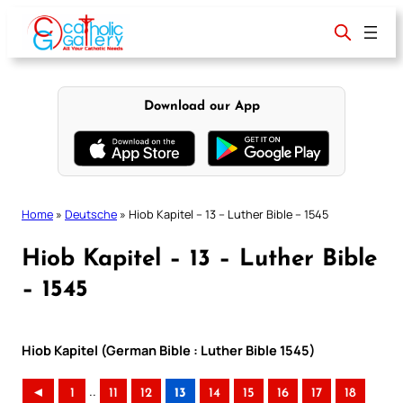
Skip
to
content
Download our App
Home
»
Deutsche
»
Hiob Kapitel – 13 – Luther Bible – 1545
Hiob Kapitel – 13 – Luther Bible
– 1545
Hiob Kapitel (German Bible : Luther Bible 1545)
..
◄
1
11
12
13
14
15
16
17
18