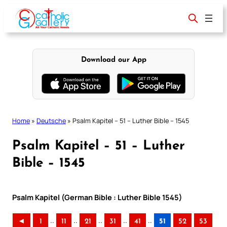
Skip
to
content
Download our App
Home
»
Deutsche
»
Psalm Kapitel – 51 – Luther Bible – 1545
Psalm Kapitel – 51 – Luther
Bible – 1545
Psalm Kapitel (German Bible : Luther Bible 1545)
..
..
..
..
..
◄
1
11
21
31
41
51
52
53