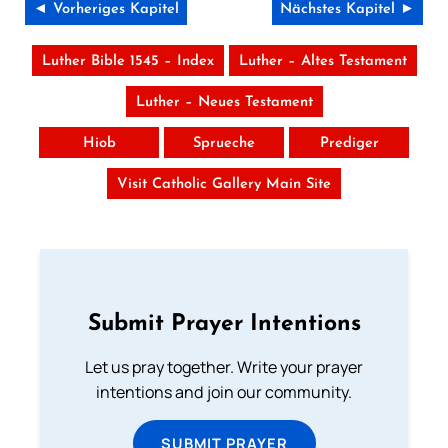
◄ Vorheriges Kapitel
Nächstes Kapitel ►
Luther Bible 1545 – Index
Luther – Altes Testament
Luther – Neues Testament
Hiob
Sprueche
Prediger
Visit Catholic Gallery Main Site
Submit Prayer Intentions
Let us pray together. Write your prayer
intentions and join our community.
SUBMIT PRAYER