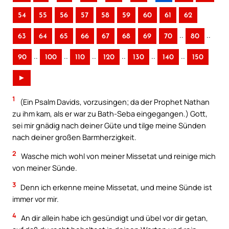
54
55
56
57
58
59
60
61
62
..
..
63
64
65
66
67
68
69
70
80
..
..
..
..
..
..
90
100
110
120
130
140
150
►
1
(Ein Psalm Davids, vorzusingen; da der Prophet Nathan
zu ihm kam, als er war zu Bath-Seba eingegangen.) Gott,
sei mir gnädig nach deiner Güte und tilge meine Sünden
nach deiner großen Barmherzigkeit.
2
Wasche mich wohl von meiner Missetat und reinige mich
von meiner Sünde.
3
Denn ich erkenne meine Missetat, und meine Sünde ist
immer vor mir.
4
An dir allein habe ich gesündigt und übel vor dir getan,