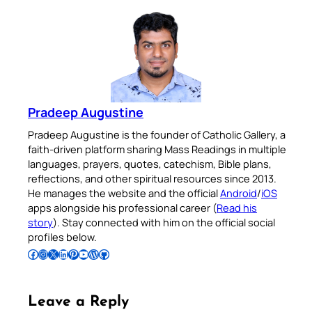
Pradeep Augustine
Pradeep Augustine is the founder of Catholic Gallery, a
faith-driven platform sharing Mass Readings in multiple
languages, prayers, quotes, catechism, Bible plans,
reflections, and other spiritual resources since 2013.
He manages the website and the official
Android
/
iOS
apps alongside his professional career (
Read his
story
). Stay connected with him on the official social
profiles below.
Follow Pradeep on Facebook
Follow Pradeep on Instagram
Follow Pradeep on X
Follow Pradeep on LinkedIn
Follow Pradeep on Pinterest
Subscribe to Pradeep’s Youtube Channel
Follow Pradeep on WordPress
Follow Pradeep on GitHub
Leave a Reply