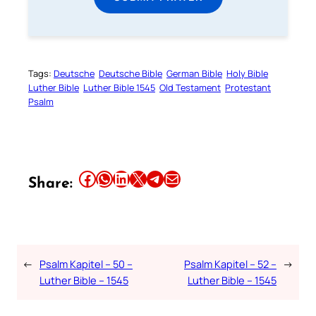
Tags:
Deutsche
Deutsche Bible
German Bible
Holy Bible
Luther Bible
Luther Bible 1545
Old Testament
Protestant
Psalm
Share this article on Facebook
Share this article on WhatsApp
Share this article on LinkedIn
Share this article on X
Share this article on Telegram
Email this Article
Share:
←
Psalm Kapitel – 50 –
Psalm Kapitel – 52 –
→
Luther Bible – 1545
Luther Bible – 1545