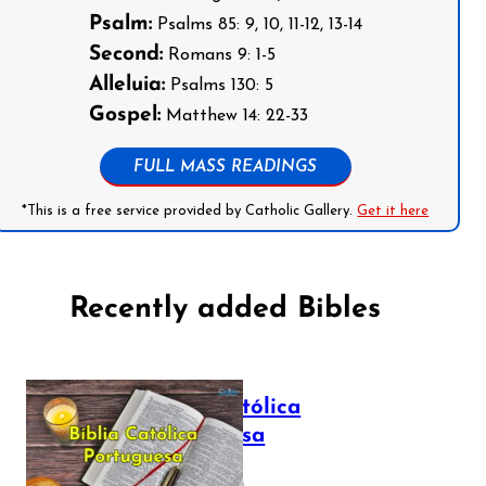
Psalm:
Psalms 85: 9, 10, 11-12, 13-14
Second:
Romans 9: 1-5
Alleluia:
Psalms 130: 5
Gospel:
Matthew 14: 22-33
FULL MASS READINGS
*This is a free service provided by Catholic Gallery.
Get it here
Recently added Bibles
Bíblia Católica
Portuguesa
July 16, 2025