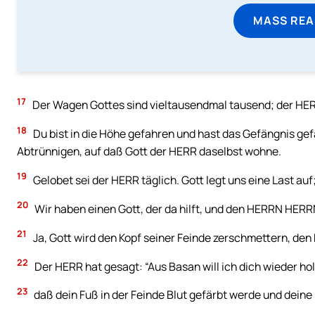
MASS REA
17
Der Wagen Gottes sind vieltausendmal tausend; der HERR 
18
Du bist in die Höhe gefahren und hast das Gefängnis g
Abtrünnigen, auf daß Gott der HERR daselbst wohne.
19
Gelobet sei der HERR täglich. Gott legt uns eine Last auf; 
20
Wir haben einen Gott, der da hilft, und den HERRN HERRN
21
Ja, Gott wird den Kopf seiner Feinde zerschmettern, den 
22
Der HERR hat gesagt: “Aus Basan will ich dich wieder hole
23
daß dein Fuß in der Feinde Blut gefärbt werde und deine