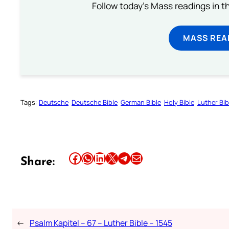
Follow today's Mass readings in t
MASS REA
Tags:
Deutsche
Deutsche Bible
German Bible
Holy Bible
Luther Bib
Share this article on Facebook
Share this article on WhatsApp
Share this article on LinkedIn
Share this article on X
Share this article on Telegram
Email this Article
Share:
←
Psalm Kapitel – 67 – Luther Bible – 1545