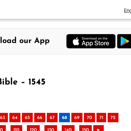
Eng
load our App
ible – 1545
63
64
65
66
67
68
69
70
71
72
..
..
..
..
..
00
110
120
130
140
150
►