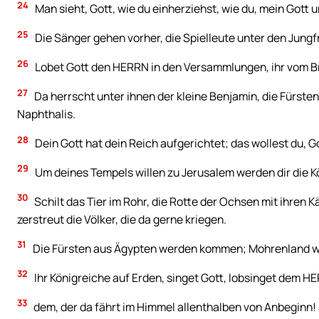
24
Man sieht, Gott, wie du einherziehst, wie du, mein Gott u
25
Die Sänger gehen vorher, die Spielleute unter den Jungf
26
Lobet Gott den HERRN in den Versammlungen, ihr vom Br
27
Da herrscht unter ihnen der kleine Benjamin, die Fürsten
Naphthalis.
28
Dein Gott hat dein Reich aufgerichtet; das wollest du, Go
29
Um deines Tempels willen zu Jerusalem werden dir die 
30
Schilt das Tier im Rohr, die Rotte der Ochsen mit ihren Kä
zerstreut die Völker, die da gerne kriegen.
31
Die Fürsten aus Ägypten werden kommen; Mohrenland wi
32
Ihr Königreiche auf Erden, singet Gott, lobsinget dem H
33
dem, der da fährt im Himmel allenthalben von Anbeginn! 