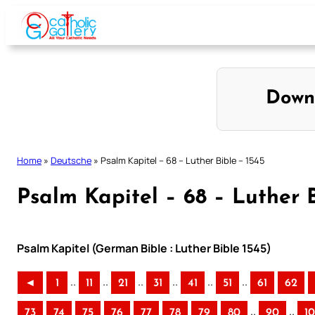
Skip
to
content
Down
Home
»
Deutsche
»
Psalm Kapitel – 68 – Luther Bible – 1545
Psalm Kapitel – 68 – Luther B
Psalm Kapitel (German Bible : Luther Bible 1545)
..
..
..
..
..
..
◄
1
11
21
31
41
51
61
62
..
..
73
74
75
76
77
78
79
80
90
1