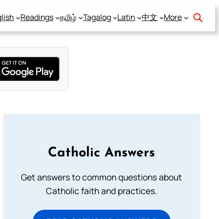
lish
Readings
தமிழ்
Tagalog
Latin
中文
More
Catholic Answers
Get answers to common questions about
Catholic faith and practices.