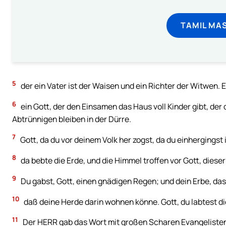
TAMIL MA
5
der ein Vater ist der Waisen und ein Richter der Witwen. E
6
ein Gott, der den Einsamen das Haus voll Kinder gibt, der
Abtrünnigen bleiben in der Dürre.
7
Gott, da du vor deinem Volk her zogst, da du einhergingst 
8
da bebte die Erde, und die Himmel troffen vor Gott, dieser 
9
Du gabst, Gott, einen gnädigen Regen; und dein Erbe, das 
10
daß deine Herde darin wohnen könne. Gott, du labtest di
11
Der HERR gab das Wort mit großen Scharen Evangeliste