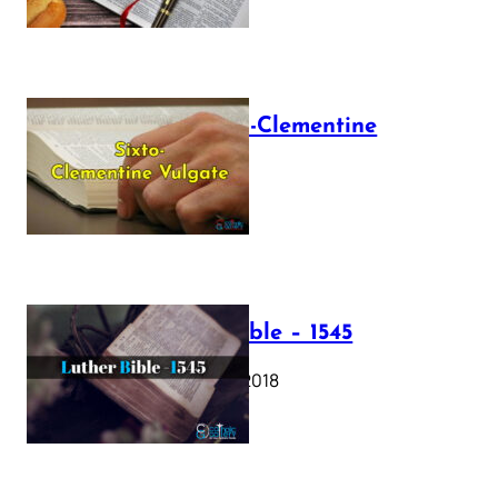
The Sixto-Clementine
Vulgate
July 12, 2025
Luther Bible – 1545
October 17, 2018