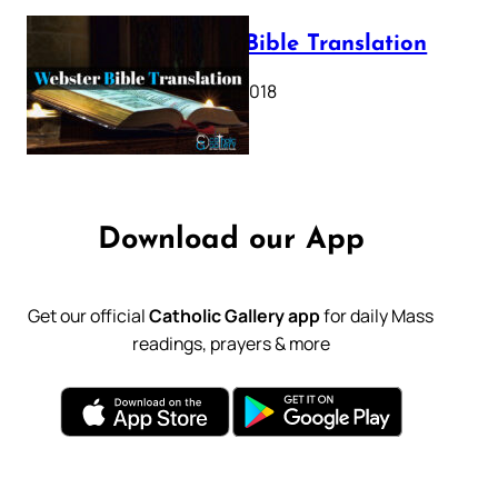
Webster Bible Translation
October 11, 2018
Download our App
Get our official
Catholic Gallery app
for daily Mass
readings, prayers & more