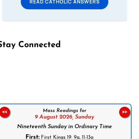
READ CATHOLIC ANSWERS
Stay Connected
on Facebook
Follow us on Instagram
Follow us on X
Subscribe to our YouTube Channel
Follow us on WhatsApp
Mass Readings for
<<
>>
9 August 2026,
Sunday
Nineteenth Sunday in Ordinary Time
First:
First Kings 19: 9a, 11-13a