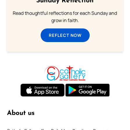
Sunday Reflection
Read thoughtful reflections for each Sunday and
grow in faith.
REFLECT NOW
About us