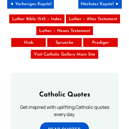
◄ Vorheriges Kapitel
Nächstes Kapitel ►
Luther Bible 1545 – Index
Luther – Altes Testament
Luther – Neues Testament
Hiob
Sprueche
Prediger
Visit Catholic Gallery Main Site
Catholic Quotes
Get inspired with uplifting Catholic quotes
every day.