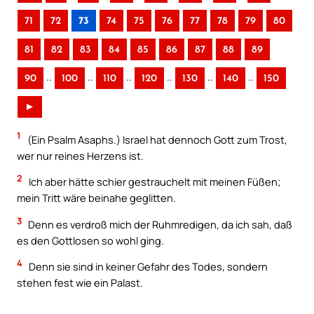
71
72
73
74
75
76
77
78
79
80
81
82
83
84
85
86
87
88
89
..
..
..
..
..
..
90
100
110
120
130
140
150
►
1
(Ein Psalm Asaphs.) Israel hat dennoch Gott zum Trost,
wer nur reines Herzens ist.
2
Ich aber hätte schier gestrauchelt mit meinen Füßen;
mein Tritt wäre beinahe geglitten.
3
Denn es verdroß mich der Ruhmredigen, da ich sah, daß
es den Gottlosen so wohl ging.
4
Denn sie sind in keiner Gefahr des Todes, sondern
stehen fest wie ein Palast.