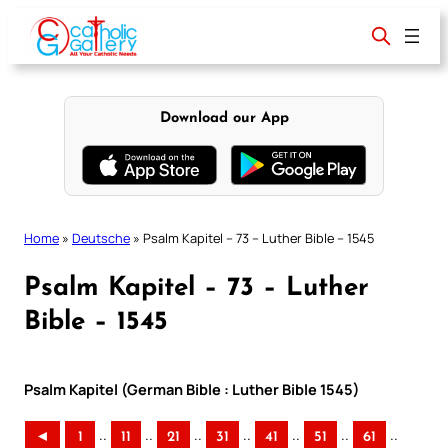
Skip
to
content
Download our App
Home
»
Deutsche
»
Psalm Kapitel – 73 – Luther Bible – 1545
Psalm Kapitel – 73 – Luther
Bible – 1545
Psalm Kapitel (German Bible : Luther Bible 1545)
..
..
..
..
..
..
..
◄
1
11
21
31
41
51
61