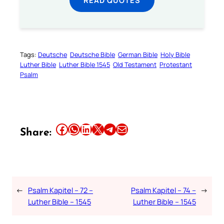
READ QUOTES
Tags:
Deutsche
Deutsche Bible
German Bible
Holy Bible
Luther Bible
Luther Bible 1545
Old Testament
Protestant
Psalm
Share this article on Facebook
Share this article on WhatsApp
Share this article on LinkedIn
Share this article on X
Share this article on Telegram
Email this Article
Share:
←
Psalm Kapitel – 72 –
Psalm Kapitel – 74 –
→
Luther Bible – 1545
Luther Bible – 1545