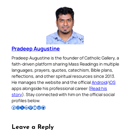
Pradeep Augustine
Pradeep Augustine is the founder of Catholic Gallery, a
faith-driven platform sharing Mass Readings in multiple
languages, prayers, quotes, catechism, Bible plans,
reflections, and other spiritual resources since 2013.
He manages the website and the official
Android
/
iOS
apps alongside his professional career (
Read his
story
). Stay connected with him on the official social
profiles below.
Follow Pradeep on Facebook
Follow Pradeep on Instagram
Follow Pradeep on X
Follow Pradeep on LinkedIn
Follow Pradeep on Pinterest
Subscribe to Pradeep’s Youtube Channel
Follow Pradeep on WordPress
Follow Pradeep on GitHub
Leave a Reply