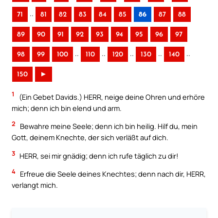
..
71
81
82
83
84
85
86
87
88
89
90
91
92
93
94
95
96
97
..
..
..
..
..
98
99
100
110
120
130
140
150
►
1
(Ein Gebet Davids.) HERR, neige deine Ohren und erhöre
mich; denn ich bin elend und arm.
2
Bewahre meine Seele; denn ich bin heilig. Hilf du, mein
Gott, deinem Knechte, der sich verläßt auf dich.
3
HERR, sei mir gnädig; denn ich rufe täglich zu dir!
4
Erfreue die Seele deines Knechtes; denn nach dir, HERR,
verlangt mich.