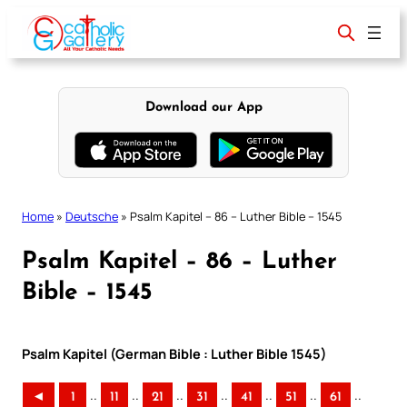
Skip
to
content
Download our App
Home
»
Deutsche
»
Psalm Kapitel – 86 – Luther Bible – 1545
Psalm Kapitel – 86 – Luther
Bible – 1545
Psalm Kapitel (German Bible : Luther Bible 1545)
..
..
..
..
..
..
..
◄
1
11
21
31
41
51
61