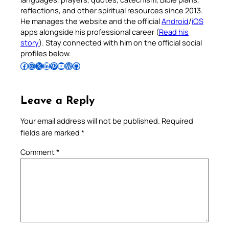
reflections, and other spiritual resources since 2013.
He manages the website and the official
Android
/
iOS
apps alongside his professional career (
Read his
story
). Stay connected with him on the official social
profiles below.
Follow Pradeep on Facebook
Follow Pradeep on Instagram
Follow Pradeep on X
Follow Pradeep on LinkedIn
Follow Pradeep on Pinterest
Subscribe to Pradeep’s Youtube Channel
Follow Pradeep on WordPress
Follow Pradeep on GitHub
Leave a Reply
Your email address will not be published.
Required
fields are marked
*
Comment
*