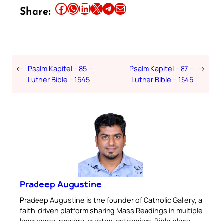
Share this article on Facebook
Share this article on WhatsApp
Share this article on LinkedIn
Share this article on X
Share this article on Telegram
Email this Article
Share:
←
Psalm Kapitel – 85 –
Psalm Kapitel – 87 –
→
Luther Bible – 1545
Luther Bible – 1545
Pradeep Augustine
Pradeep Augustine is the founder of Catholic Gallery, a
faith-driven platform sharing Mass Readings in multiple
languages, prayers, quotes, catechism, Bible plans,