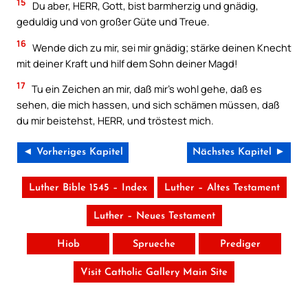
15
Du aber, HERR, Gott, bist barmherzig und gnädig,
geduldig und von großer Güte und Treue.
16
Wende dich zu mir, sei mir gnädig; stärke deinen Knecht
mit deiner Kraft und hilf dem Sohn deiner Magd!
17
Tu ein Zeichen an mir, daß mir’s wohl gehe, daß es
sehen, die mich hassen, und sich schämen müssen, daß
du mir beistehst, HERR, und tröstest mich.
◄ Vorheriges Kapitel
Nächstes Kapitel ►
Luther Bible 1545 – Index
Luther – Altes Testament
Luther – Neues Testament
Hiob
Sprueche
Prediger
Visit Catholic Gallery Main Site