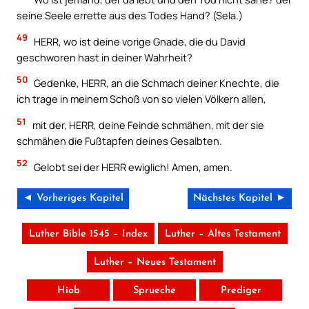
seine Seele errette aus des Todes Hand? (Sela.)
49
HERR, wo ist deine vorige Gnade, die du David
geschworen hast in deiner Wahrheit?
50
Gedenke, HERR, an die Schmach deiner Knechte, die
ich trage in meinem Schoß von so vielen Völkern allen,
51
mit der, HERR, deine Feinde schmähen, mit der sie
schmähen die Fußtapfen deines Gesalbten.
52
Gelobt sei der HERR ewiglich! Amen, amen.
◄ Vorheriges Kapitel
Nächstes Kapitel ►
Luther Bible 1545 – Index
Luther – Altes Testament
Luther – Neues Testament
Hiob
Sprueche
Prediger