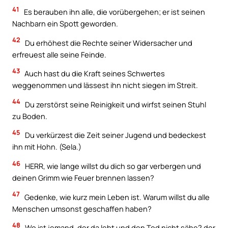
41
Es berauben ihn alle, die vorübergehen; er ist seinen
Nachbarn ein Spott geworden.
42
Du erhöhest die Rechte seiner Widersacher und
erfreuest alle seine Feinde.
43
Auch hast du die Kraft seines Schwertes
weggenommen und lässest ihn nicht siegen im Streit.
44
Du zerstörst seine Reinigkeit und wirfst seinen Stuhl
zu Boden.
45
Du verkürzest die Zeit seiner Jugend und bedeckest
ihn mit Hohn. (Sela.)
46
HERR, wie lange willst du dich so gar verbergen und
deinen Grimm wie Feuer brennen lassen?
47
Gedenke, wie kurz mein Leben ist. Warum willst du alle
Menschen umsonst geschaffen haben?
48
Wo ist jemand, der da lebt und den Tod nicht sähe? der