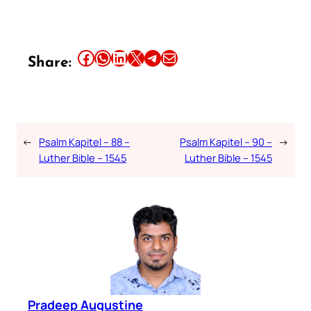
Share this article on Facebook
Share this article on WhatsApp
Share this article on LinkedIn
Share this article on X
Share this article on Telegram
Email this Article
Share:
←
Psalm Kapitel – 88 –
Psalm Kapitel – 90 –
→
Luther Bible – 1545
Luther Bible – 1545
Pradeep Augustine