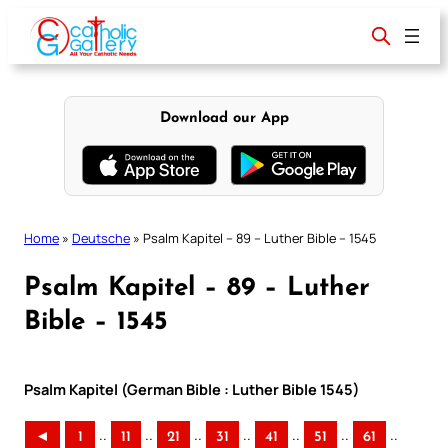
Skip
to
content
Download our App
Home
»
Deutsche
»
Psalm Kapitel – 89 – Luther Bible – 1545
Psalm Kapitel – 89 – Luther
Bible – 1545
Psalm Kapitel (German Bible : Luther Bible 1545)
..
..
..
..
..
..
..
◄
1
11
21
31
41
51
61