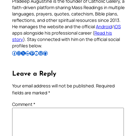
Pradeep Augustine is the founder of Catholic Gallery, a
faith-driven platform sharing Mass Readings in multiple
languages, prayers, quotes, catechism, Bible plans,
reflections, and other spiritual resources since 2013.
He manages the website and the official
Android
/
iOS
apps alongside his professional career (
Read his
story
). Stay connected with him on the official social
profiles below.
Follow Pradeep on Facebook
Follow Pradeep on Instagram
Follow Pradeep on X
Follow Pradeep on LinkedIn
Follow Pradeep on Pinterest
Subscribe to Pradeep’s Youtube Channel
Follow Pradeep on WordPress
Follow Pradeep on GitHub
Leave a Reply
Your email address will not be published.
Required
fields are marked
*
Comment
*