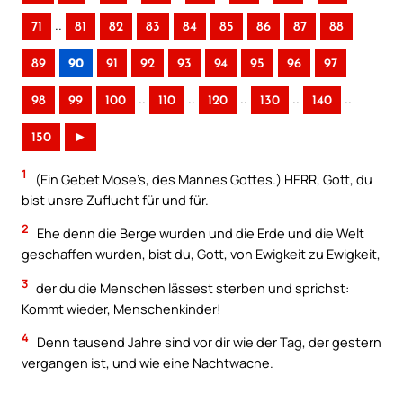
..
71
81
82
83
84
85
86
87
88
89
90
91
92
93
94
95
96
97
..
..
..
..
..
98
99
100
110
120
130
140
150
►
1
(Ein Gebet Mose’s, des Mannes Gottes.) HERR, Gott, du
bist unsre Zuflucht für und für.
2
Ehe denn die Berge wurden und die Erde und die Welt
geschaffen wurden, bist du, Gott, von Ewigkeit zu Ewigkeit,
3
der du die Menschen lässest sterben und sprichst:
Kommt wieder, Menschenkinder!
4
Denn tausend Jahre sind vor dir wie der Tag, der gestern
vergangen ist, und wie eine Nachtwache.