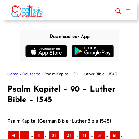
Skip
to
content
Download our App
Home
»
Deutsche
»
Psalm Kapitel – 90 – Luther Bible – 1545
Psalm Kapitel – 90 – Luther
Bible – 1545
Psalm Kapitel (German Bible : Luther Bible 1545)
..
..
..
..
..
..
..
◄
1
11
21
31
41
51
61