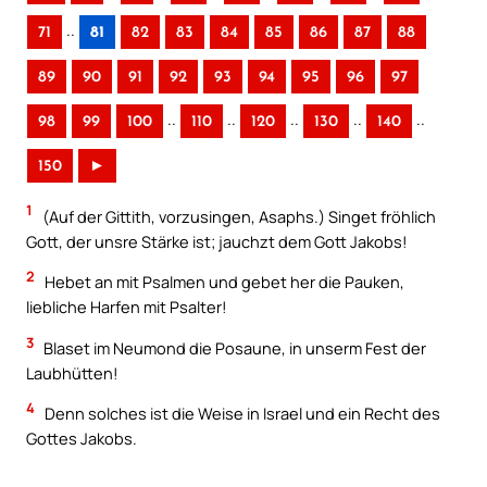
..
71
81
82
83
84
85
86
87
88
89
90
91
92
93
94
95
96
97
..
..
..
..
..
98
99
100
110
120
130
140
150
►
1
(Auf der Gittith, vorzusingen, Asaphs.) Singet fröhlich
Gott, der unsre Stärke ist; jauchzt dem Gott Jakobs!
2
Hebet an mit Psalmen und gebet her die Pauken,
liebliche Harfen mit Psalter!
3
Blaset im Neumond die Posaune, in unserm Fest der
Laubhütten!
4
Denn solches ist die Weise in Israel und ein Recht des
Gottes Jakobs.