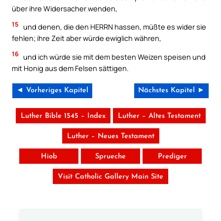
über ihre Widersacher wenden,
15
und denen, die den HERRN hassen, müßte es wider sie
fehlen; ihre Zeit aber würde ewiglich währen,
16
und ich würde sie mit dem besten Weizen speisen und
mit Honig aus dem Felsen sättigen.
◄ Vorheriges Kapitel
Nächstes Kapitel ►
Luther Bible 1545 – Index
Luther – Altes Testament
Luther – Neues Testament
Hiob
Sprueche
Prediger
Visit Catholic Gallery Main Site