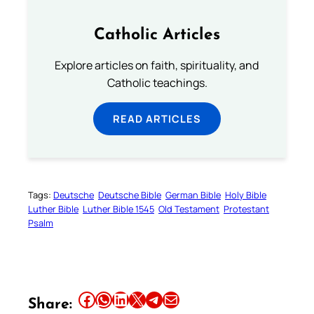
Catholic Articles
Explore articles on faith, spirituality, and
Catholic teachings.
READ ARTICLES
Tags:
Deutsche
Deutsche Bible
German Bible
Holy Bible
Luther Bible
Luther Bible 1545
Old Testament
Protestant
Psalm
Share this article on Facebook
Share this article on WhatsApp
Share this article on LinkedIn
Share this article on X
Share this article on Telegram
Email this Article
Share: