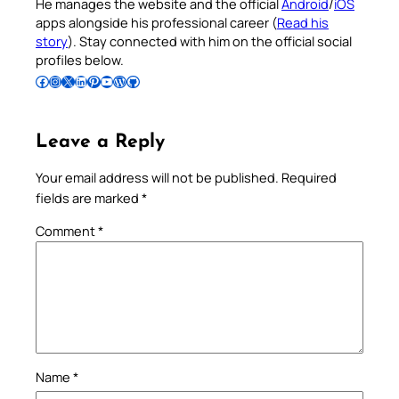
He manages the website and the official
Android
/
iOS
apps alongside his professional career (
Read his
story
). Stay connected with him on the official social
profiles below.
Follow Pradeep on Facebook
Follow Pradeep on Instagram
Follow Pradeep on X
Follow Pradeep on LinkedIn
Follow Pradeep on Pinterest
Subscribe to Pradeep’s Youtube Channel
Follow Pradeep on WordPress
Follow Pradeep on GitHub
Leave a Reply
Your email address will not be published.
Required
fields are marked
*
Comment
*
Name
*