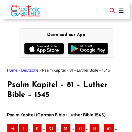
Skip
to
content
Download our App
Home
»
Deutsche
»
Psalm Kapitel – 81 – Luther Bible – 1545
Psalm Kapitel – 81 – Luther
Bible – 1545
Psalm Kapitel (German Bible : Luther Bible 1545)
..
..
..
..
..
..
..
◄
1
11
21
31
41
51
61