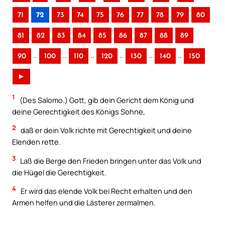
71
72
73
74
75
76
77
78
79
80
81
82
83
84
85
86
87
88
89
..
..
..
..
..
..
90
100
110
120
130
140
150
►
1
(Des Salomo.) Gott, gib dein Gericht dem König und
deine Gerechtigkeit des Königs Sohne,
2
daß er dein Volk richte mit Gerechtigkeit und deine
Elenden rette.
3
Laß die Berge den Frieden bringen unter das Volk und
die Hügel die Gerechtigkeit.
4
Er wird das elende Volk bei Recht erhalten und den
Armen helfen und die Lästerer zermalmen.