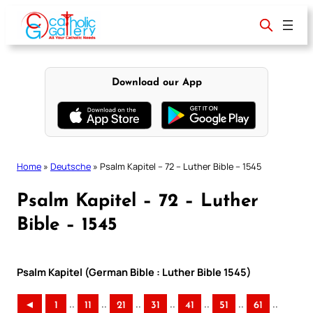
Skip
to
content
Download our App
Home
»
Deutsche
»
Psalm Kapitel – 72 – Luther Bible – 1545
Psalm Kapitel – 72 – Luther
Bible – 1545
Psalm Kapitel (German Bible : Luther Bible 1545)
..
..
..
..
..
..
..
◄
1
11
21
31
41
51
61