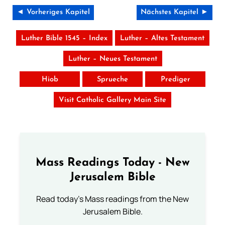
◄ Vorheriges Kapitel
Nächstes Kapitel ►
Luther Bible 1545 – Index
Luther – Altes Testament
Luther – Neues Testament
Hiob
Sprueche
Prediger
Visit Catholic Gallery Main Site
Mass Readings Today - New
Jerusalem Bible
Read today's Mass readings from the New
Jerusalem Bible.