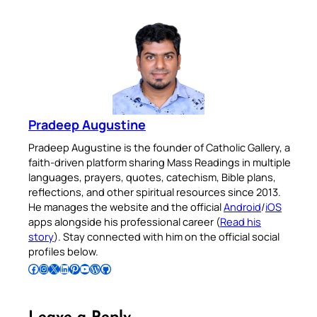
Pradeep Augustine
Pradeep Augustine is the founder of Catholic Gallery, a
faith-driven platform sharing Mass Readings in multiple
languages, prayers, quotes, catechism, Bible plans,
reflections, and other spiritual resources since 2013.
He manages the website and the official
Android
/
iOS
apps alongside his professional career (
Read his
story
). Stay connected with him on the official social
profiles below.
Follow Pradeep on Facebook
Follow Pradeep on Instagram
Follow Pradeep on X
Follow Pradeep on LinkedIn
Follow Pradeep on Pinterest
Subscribe to Pradeep’s Youtube Channel
Follow Pradeep on WordPress
Follow Pradeep on GitHub