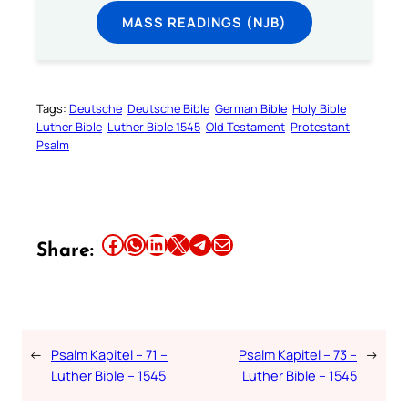
MASS READINGS (NJB)
Tags:
Deutsche
Deutsche Bible
German Bible
Holy Bible
Luther Bible
Luther Bible 1545
Old Testament
Protestant
Psalm
Share this article on Facebook
Share this article on WhatsApp
Share this article on LinkedIn
Share this article on X
Share this article on Telegram
Email this Article
Share:
←
Psalm Kapitel – 71 –
Psalm Kapitel – 73 –
→
Luther Bible – 1545
Luther Bible – 1545