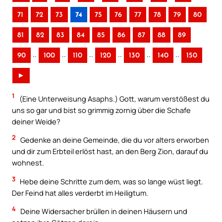
71
72
73
74
75
76
77
78
79
80
81
82
83
84
85
86
87
88
89
..
..
..
..
..
..
90
100
110
120
130
140
150
►
1
(Eine Unterweisung Asaphs.) Gott, warum verstößest du
uns so gar und bist so grimmig zornig über die Schafe
deiner Weide?
2
Gedenke an deine Gemeinde, die du vor alters erworben
und dir zum Erbteil erlöst hast, an den Berg Zion, darauf du
wohnest.
3
Hebe deine Schritte zum dem, was so lange wüst liegt.
Der Feind hat alles verderbt im Heiligtum.
4
Deine Widersacher brüllen in deinen Häusern und