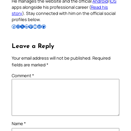
He manages the website and the official
Android
/
iOS
apps alongside his professional career (
Read his
story
). Stay connected with him on the official social
profiles below.
Follow Pradeep on Facebook
Follow Pradeep on Instagram
Follow Pradeep on X
Follow Pradeep on LinkedIn
Follow Pradeep on Pinterest
Subscribe to Pradeep’s Youtube Channel
Follow Pradeep on WordPress
Follow Pradeep on GitHub
Leave a Reply
Your email address will not be published.
Required
fields are marked
*
Comment
*
Name
*