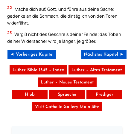
22
Mache dich auf, Gott, und führe aus deine Sache;
gedenke an die Schmach, die dir täglich von den Toren
widerfährt.
23
Vergiß nicht des Geschreis deiner Feinde; das Toben
deiner Widersacher wird je länger, je größer.
◄ Vorheriges Kapitel
Nächstes Kapitel ►
Luther Bible 1545 – Index
Luther – Altes Testament
Luther – Neues Testament
Hiob
Sprueche
Prediger
Visit Catholic Gallery Main Site