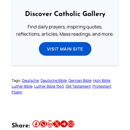
Discover Catholic Gallery
Find daily prayers, inspiring quotes,
reflections, articles, Mass readings, and more.
VISIT MAIN SITE
Tags:
Deutsche
Deutsche Bible
German Bible
Holy Bible
Luther Bible
Luther Bible 1545
Old Testament
Protestant
Psalm
Share this article on Facebook
Share this article on WhatsApp
Share this article on LinkedIn
Share this article on X
Share this article on Telegram
Email this Article
Share: