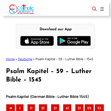
Skip
to
content
Download our App
Home
»
Deutsche
»
Psalm Kapitel – 59 – Luther Bible – 1545
Psalm Kapitel – 59 – Luther
Bible – 1545
Psalm Kapitel (German Bible : Luther Bible 1545)
..
..
..
..
..
◄
1
11
21
31
41
51
52
53