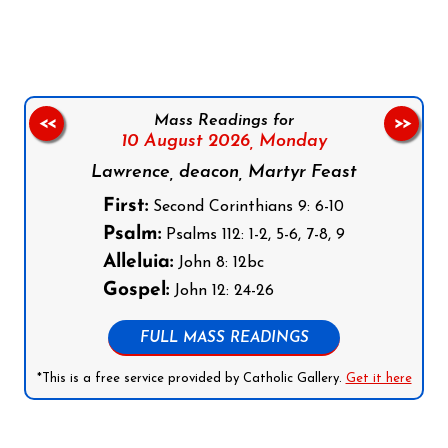
Follow us on Facebook
Follow us on Instagram
Follow us on X
Subscribe to our YouTube Channel
Follow us on WhatsApp
Mass Readings for
<<
>>
10 August 2026,
Monday
Lawrence, deacon, Martyr Feast
First:
Second Corinthians 9: 6-10
Psalm:
Psalms 112: 1-2, 5-6, 7-8, 9
Alleluia:
John 8: 12bc
Gospel:
John 12: 24-26
FULL MASS READINGS
*This is a free service provided by Catholic Gallery.
Get it here