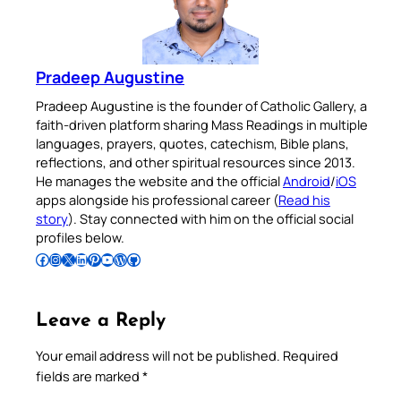
Pradeep Augustine
Pradeep Augustine is the founder of Catholic Gallery, a
faith-driven platform sharing Mass Readings in multiple
languages, prayers, quotes, catechism, Bible plans,
reflections, and other spiritual resources since 2013.
He manages the website and the official
Android
/
iOS
apps alongside his professional career (
Read his
story
). Stay connected with him on the official social
profiles below.
Follow Pradeep on Facebook
Follow Pradeep on Instagram
Follow Pradeep on X
Follow Pradeep on LinkedIn
Follow Pradeep on Pinterest
Subscribe to Pradeep’s Youtube Channel
Follow Pradeep on WordPress
Follow Pradeep on GitHub
Leave a Reply
Your email address will not be published.
Required
fields are marked
*