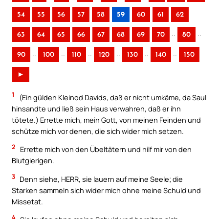
54
55
56
57
58
59
60
61
62
..
..
63
64
65
66
67
68
69
70
80
..
..
..
..
..
..
90
100
110
120
130
140
150
►
1
(Ein gülden Kleinod Davids, daß er nicht umkäme, da Saul
hinsandte und ließ sein Haus verwahren, daß er ihn
tötete.) Errette mich, mein Gott, von meinen Feinden und
schütze mich vor denen, die sich wider mich setzen.
2
Errette mich von den Übeltätern und hilf mir von den
Blutgierigen.
3
Denn siehe, HERR, sie lauern auf meine Seele; die
Starken sammeln sich wider mich ohne meine Schuld und
Missetat.
4