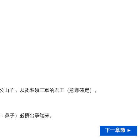
公山羊﹐以及率領三軍的君王（意難確定）。
：鼻子）必擠出爭端來。
下一章節 ►