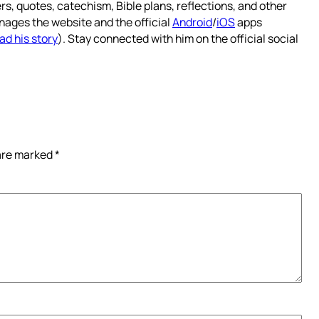
rs, quotes, catechism, Bible plans, reflections, and other
nages the website and the official
Android
/
iOS
apps
ad his story
). Stay connected with him on the official social
 are marked
*