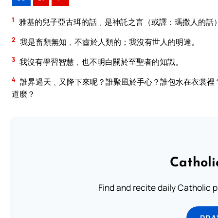
1
雅基的兒子亞古珥的話﹑是神託之言（或譯：瑪撒人的話
2
我是畜類無知﹐不齒於人類的；我沒有世人的明達。
3
我沒有學習智慧﹐也不明白關於至聖者的知識。
4
誰昇過天﹑又降下來呢？誰聚風於手心？誰包水在衣裳裡
道麼？
Catholi
Find and recite daily Catholic pr
PRA