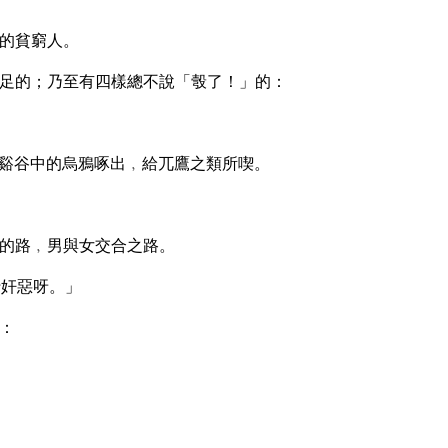
的貧窮人。
足的；乃至有四樣總不說「彀了！」的：
谿谷中的烏鴉啄出﹐給兀鷹之類所喫。
的路﹐男與女交合之路。
行奸惡呀。」
：