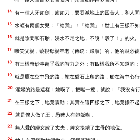
14
有一種人牙如劍﹐齒如刀﹐要吞滅地上的困苦人﹑和人間
15
水蛭有兩個女兒：「給我」！「給我」！世上有三樣不知
16
就是陰間和石胎﹐浸水不足之地﹐不說「彀了！」的火。
17
嗤笑父親﹑藐視母親年老（傳統：歸順）的﹐他的眼必被
18
有三樣奇妙事超乎我的智力之外；有四樣我所不知道的：
19
就是鷹在空中飛的路﹐蛇在磐石上爬的路﹐船在海中心行
20
淫婦的路是這樣：她喫了﹐把嘴一擦﹐就說：「我沒有
21
在三樣之下﹑地竟震動；其實在這四樣之下﹑地竟擔不起
22
就是僕人做了王﹐愚昧人有飽飯喫﹐
23
無人愛的婦女嫁了丈夫﹐婢女接續了主母的地位。
24