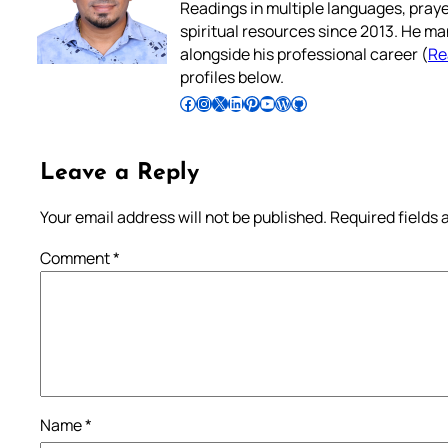
Readings in multiple languages, praye
spiritual resources since 2013. He ma
alongside his professional career (
Re
profiles below.
Follow Pradeep on Facebook
Follow Pradeep on Instagram
Follow Pradeep on X
Follow Pradeep on LinkedIn
Follow Pradeep on Pinterest
Subscribe to Pradeep’s Youtube Channel
Follow Pradeep on WordPress
Follow Pradeep on GitHub
Leave a Reply
Your email address will not be published.
Required fields
Comment
*
Name
*