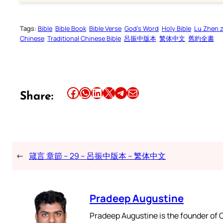
Tags:
Bible
Bible Book
Bible Verse
God’s Word
Holy Bible
Lu Zhen 
Chinese
Traditional Chinese Bible
呂振中版本
繁体中文
舊約全書
Share this article on Facebook
Share this article on WhatsApp
Share this article on LinkedIn
Share this article on X
Share this article on Telegram
Email this Article
Share:
←
箴言 章節 – 29 – 呂振中版本 – 繁体中文
Pradeep Augustine
Pradeep Augustine is the founder of C