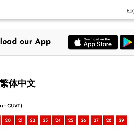
Eng
load our App
– 繁体中文
on – CUVT)
20
21
22
23
24
25
26
27
28
29