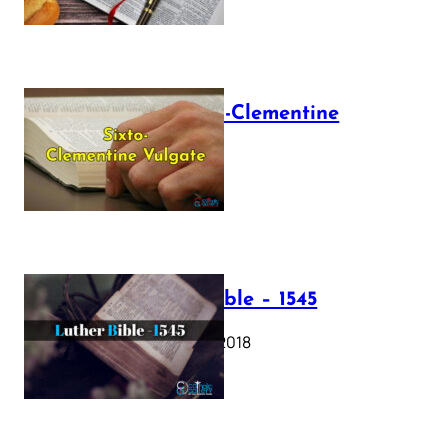
The Sixto-Clementine
Vulgate
July 12, 2025
Luther Bible – 1545
October 17, 2018