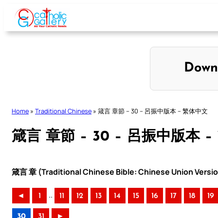
Skip
to
content
Down
Home
»
Traditional Chinese
»
箴言 章節 – 30 – 呂振中版本 – 繁体中文
箴言 章節 – 30 – 呂振中版本 
箴言 章 (Traditional Chinese Bible: Chinese Union Versi
..
◄
1
11
12
13
14
15
16
17
18
19
30
31
►