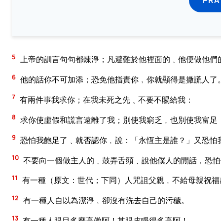
5
上帝的訓言句句都煉淨；凡避難於他裡面的﹑他便做他們
6
他的話你不可加添；恐免他指責你﹐你就顯得是撒謊人了
7
有兩件事我求你；在我未死之先﹑不要不賜給我：
8
求你使虛假和謊言遠離了我；別使我窮乏﹐也別使我富足
9
恐怕我飽足了﹑就否認你﹐說：「永恆主是誰？」又恐怕
10
不要向一個做主人的﹑鼓弄舌頭﹑說他僕人的閒話﹐恐怕
11
有一種（原文：世代；下同）人咒詛父親﹐不給母親祝福
12
有一種人自以為潔淨﹐卻沒有洗去自己的污穢。
13
有一種人眼目多麼高傲阿！其眼皮睜得多高阿！