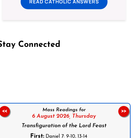
READ CATHOLIC ANSWERS
Stay Connected
on Facebook
Follow us on Instagram
Follow us on X
Subscribe to our YouTube Channel
Follow us on WhatsApp
Mass Readings for
<<
>>
6 August 2026,
Thursday
Transfiguration of the Lord Feast
First:
Daniel 7: 9-10, 13-14