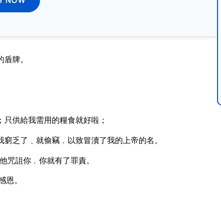
的盾牌。
。
；只供給我需用的糧食就好啦；
我窮乏了﹑就偷竊﹐以致冒瀆了我的上帝的名。
他咒詛你﹐你就有了罪責。
感恩。