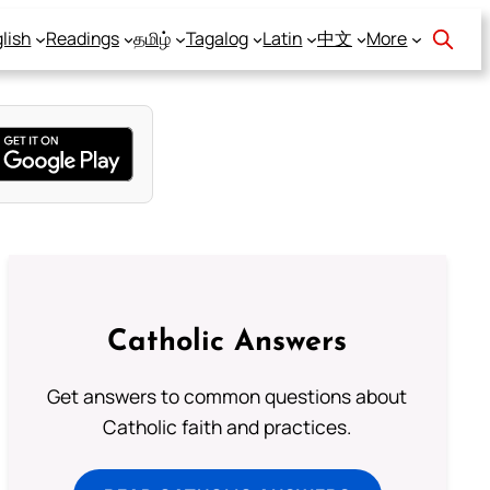
lish
Readings
தமிழ்
Tagalog
Latin
中文
More
Catholic Answers
Get answers to common questions about
Catholic faith and practices.