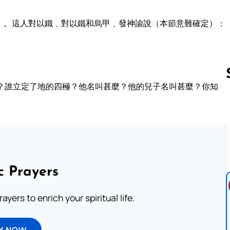
）。這人對以鐵﹑對以鐵和烏甲﹑發神諭說（本節意難確定）：
？誰立定了地的四極？他名叫甚麼？他的兒子名叫甚麼？你知
Follow us 
c Prayers
ayers to enrich your spiritual life.
Y NOW