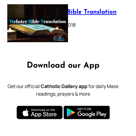
Webster Bible Translation
October 11, 2018
Download our App
Get our official
Catholic Gallery app
for daily Mass
readings, prayers & more