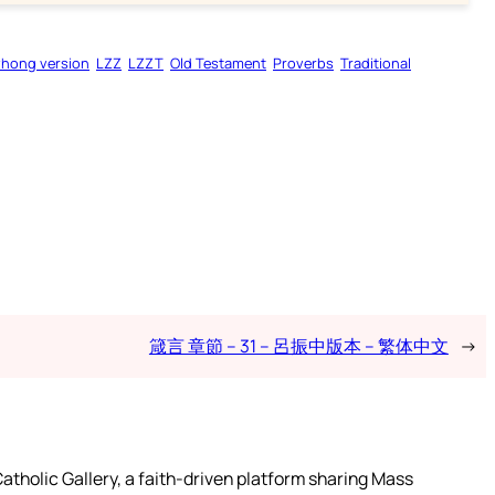
zhong version
LZZ
LZZT
Old Testament
Proverbs
Traditional
箴言 章節 – 31 – 呂振中版本 – 繁体中文
→
atholic Gallery, a faith-driven platform sharing Mass