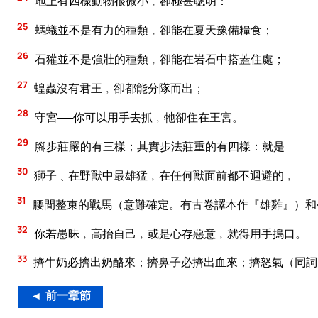
地上有四樣動物很微小﹐卻極甚聰明：
25
螞蟻並不是有力的種類﹐卻能在夏天豫備糧食；
26
石獾並不是強壯的種類﹐卻能在岩石中搭蓋住處；
27
蝗蟲沒有君王﹐卻都能分隊而出；
28
守宮──你可以用手去抓﹐牠卻住在王宮。
29
腳步莊嚴的有三樣；其實步法莊重的有四樣：就是
30
獅子﹑在野獸中最雄猛﹐在任何獸面前都不迴避的﹐
31
腰間整束的戰馬（意難確定。有古卷譯本作『雄雞』）和
32
你若愚昧﹐高抬自己﹐或是心存惡意﹐就得用手摀口。
33
擠牛奶必擠出奶酪來；擠鼻子必擠出血來；擠怒氣（同詞
◄ 前一章節