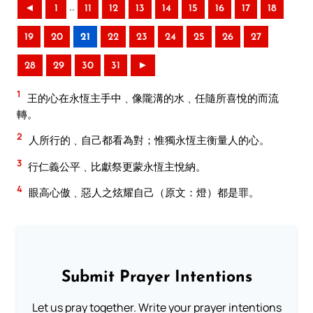
..
◄
1
11
12
13
14
15
16
17
18
19
20
21
22
23
24
25
26
27
28
29
30
31
►
1
王的心在永恆主手中﹑像隴溝的水﹑任隨所喜悅的而流
轉。
2
人所行的﹑自己都看為對；惟獨永恆主衡量人的心。
3
行仁義公平﹑比獻祭更蒙永恆主悅納。
4
眼高心傲﹑惡人之炫耀自己（原文：燈）都是罪。
Submit Prayer Intentions
Let us pray together. Write your prayer intentions