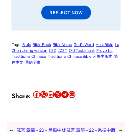
REFLECT NOW
Tags:
Bible
Bible Book
Bible Verse
God’s Word
Holy Bible
Lu
Zhen zhong version
LZZ
LZZT
Old Testament
Proverbs
Traditional Chinese
Traditional Chinese Bible
呂振中版本
繁
体中文
舊約全書
Share this article on Facebook
Share this article on WhatsApp
Share this article on LinkedIn
Share this article on X
Share this article on Telegram
Email this Article
Share:
←
箴言 章節 – 20 – 呂振中版
箴言 章節 – 22 – 呂振中版
→