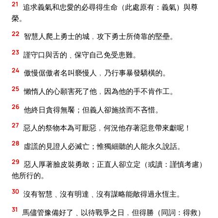
21
追求義氣和忠愛的必尋得生命（此處原有：義氣）與尊
榮。
22
智慧人爬上勇士的城﹐攻下勇士所倚靠的堅壘。
23
謹守口與舌的﹑保守自己免受患難。
24
傲慢倨傲者名叫褻慢人﹐乃行事暴發驕橫的。
25
懶惰人的心願害死了他﹐因為他的手不肯作工。
26
他終日貪得無饜；但義人卻施捨而不吝惜。
27
惡人的祭物本為可厭惡﹐何況他存著惡意帶來獻呢！
28
虛謊的見證人必滅亡；惟獨細聽的人能永久說話。
29
惡人厚著臉皮裝勇敢；正直人卻立定（或讀：謹慎考慮）
他所行的。
30
沒有智慧﹑沒有明達﹑沒有謀略能敵得過永恆主。
31
馬儘管豫備好了﹑以待戰爭之日﹐但得勝（同詞：得救）