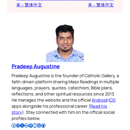
本 – 繁体中文
本 – 繁体中文
Pradeep Augustine
Pradeep Augustine is the founder of Catholic Gallery, a
faith-driven platform sharing Mass Readings in multiple
languages, prayers, quotes, catechism, Bible plans,
reflections, and other spiritual resources since 2013.
He manages the website and the official
Android
/
iOS
apps alongside his professional career (
Read his
story
). Stay connected with him on the official social
profiles below.
Follow Pradeep on Facebook
Follow Pradeep on Instagram
Follow Pradeep on X
Follow Pradeep on LinkedIn
Follow Pradeep on Pinterest
Subscribe to Pradeep’s Youtube Channel
Follow Pradeep on WordPress
Follow Pradeep on GitHub