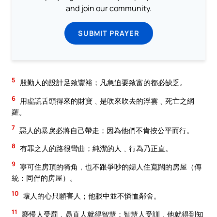
and join our community.
SUBMIT PRAYER
5
殷勤人的設計足致豐裕；凡急迫要致富的都必缺乏。
6
用虛謊舌頭得來的財寶﹑是吹來吹去的浮雲﹑死亡之網
羅。
7
惡人的暴戾必將自己帶走；因為他們不肯按公平而行。
8
有罪之人的路很彎曲；純潔的人﹑行為乃正直。
9
寧可住房頂的犄角﹐也不跟爭吵的婦人住寬闊的房屋（傳
統：同伴的房屋）。
10
壞人的心只願害人；他眼中並不憐恤鄰舍。
11
褻慢人受罰﹐愚直人就得智慧；智慧人受訓﹐他就得到知