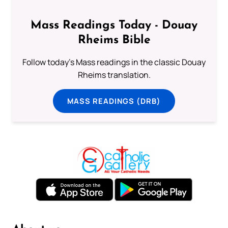
Mass Readings Today - Douay
Rheims Bible
Follow today's Mass readings in the classic Douay
Rheims translation.
MASS READINGS (DRB)