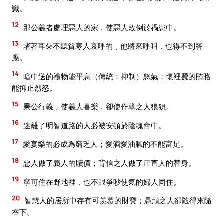
識。
12
那公義者處理惡人的家﹐使惡人敗倒於禍患中。
13
堵著耳朵不聽貧寒人哀呼的﹑他將來呼叫﹐也得不到答
應。
14
暗中送的禮物能平息（傳統：抑制）怒氣；懷裡搋的賄賂
能抑止烈怒。
15
秉公行義﹑使義人喜樂﹐卻使作孽之人狼狽。
16
迷離了明智道路的人必被安頓於陰魂會中。
17
愛宴樂的必成為窮乏人；愛酒愛油膩的不能富足。
18
惡人做了義人的贖價；背信之人做了正直人的替身。
19
寧可住在野地裡﹐也不跟爭吵使氣的婦人同住。
20
智慧人的居所中存有可羡慕的財寶；愚頑之人卻隨得來隨
吞下。