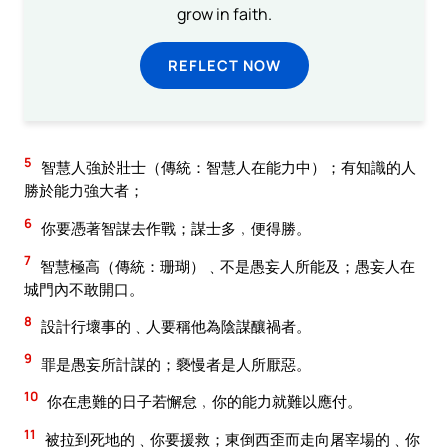
grow in faith.
REFLECT NOW
5
智慧人強於壯士（傳統：智慧人在能力中）；有知識的人
勝於能力強大者；
6
你要憑著智謀去作戰；謀士多﹐便得勝。
7
智慧極高（傳統：珊瑚）﹑不是愚妄人所能及；愚妄人在
城門內不敢開口。
8
設計行壞事的﹑人要稱他為陰謀釀禍者。
9
罪是愚妄所計謀的；褻慢者是人所厭惡。
10
你在患難的日子若懈怠﹐你的能力就難以應付。
11
被拉到死地的﹑你要援救；東倒西歪而走向屠宰場的﹑你