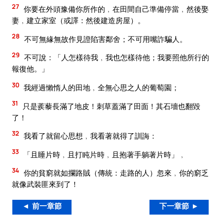
27
你要在外頭豫備你所作的﹐在田間自己準備停當﹐然後娶
妻﹐建立家室（或譯：然後建造房屋）。
28
不可無緣無故作見證陷害鄰舍；不可用嘴詐騙人。
29
不可說：「人怎樣待我﹐我也怎樣待他；我要照他所行的
報復他。」
30
我經過懶惰人的田地﹐全無心思之人的葡萄園；
31
只是蒺藜長滿了地皮！刺草蓋滿了田面！其石墻也翻毀
了！
32
我看了就留心思想﹐我看著就得了訓誨：
33
「且睡片時﹐且打盹片時﹐且抱著手躺著片時」﹐
34
你的貧窮就如攔路賊（傳統：走路的人）忽來﹐你的窮乏
就像武裝匪來到了！
◄ 前一章節
下一章節 ►