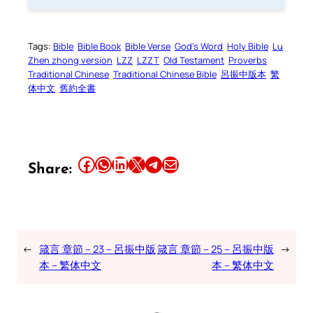
Tags:
Bible
Bible Book
Bible Verse
God’s Word
Holy Bible
Lu
Zhen zhong version
LZZ
LZZT
Old Testament
Proverbs
Traditional Chinese
Traditional Chinese Bible
呂振中版本
繁
体中文
舊約全書
Share this article on Facebook
Share this article on WhatsApp
Share this article on LinkedIn
Share this article on X
Share this article on Telegram
Email this Article
Share:
←
箴言 章節 – 23 – 呂振中版
箴言 章節 – 25 – 呂振中版
→
本 – 繁体中文
本 – 繁体中文