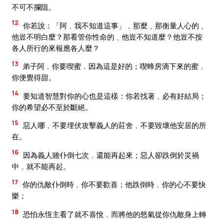
不可不攔阻。
12
你若說：「阿﹐我不知道這事」﹐那麼﹑那衡量人心的﹑
他豈不明白麼？那看管你性命的﹑他豈不知道麼？他豈不按
各人所行的來報應各人麼？
13
弟子阿﹐你要喫蜜﹐因為這是好的；喫蜂房滴下來的蜜﹐
你便覺得甜。
14
要知道智慧對你的心也是這樣：你若找著﹐必有好結局；
你的希望必不至於斷絕。
15
惡人哪﹐不要埋伏攻擊義人的莊舍﹐不要毀壞他安居的所
在。
16
因為義人雖仆倒七次﹐還能再起來；惡人卻跌倒於災禍
中﹐就不能再起。
17
你的仇敵仆倒時﹐你不要歡喜；他跌倒時﹐你的心不要快
樂；
18
恐怕永恆主看了就不喜悅﹐而將他的怒氣從你仇敵身上轉