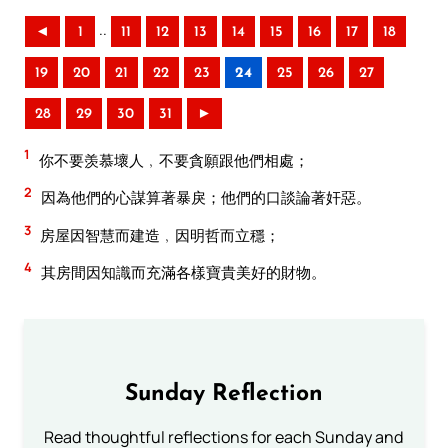
..
◄
1
11
12
13
14
15
16
17
18
19
20
21
22
23
24
25
26
27
28
29
30
31
►
1
你不要羡慕壞人﹐不要貪願跟他們相處；
2
因為他們的心謀算著暴戾；他們的口談論著奸惡。
3
房屋因智慧而建造﹐因明哲而立穩；
4
其房間因知識而充滿各樣寶貴美好的財物。
Sunday Reflection
Read thoughtful reflections for each Sunday and