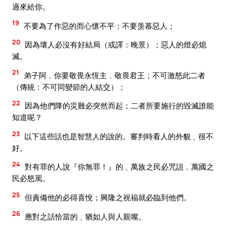
過來給你。
19
不要為了作惡的而心懷不平；不要羡慕惡人；
20
因為壞人必沒有好結局（或譯：晚景）；惡人的燈必熄
滅。
21
弟子阿﹐你要敬畏永恆主﹐敬畏君王；不可激怒此二者
（傳統：不可同變節的人結交）；
22
因為他們降的災難必突然而起；二者所要施行的毀滅誰能
知道呢？
23
以下這些話也是智慧人的說的。審判時看人的外貌﹑很不
好。
24
對有罪的人說『你無罪！』的﹑萬族之民必咒詛﹐萬國之
民必怒罵。
25
但責備他的必得喜悅；興隆之祝福就必臨到他們。
26
應對之話恰當的﹑猶如人與人親嘴。