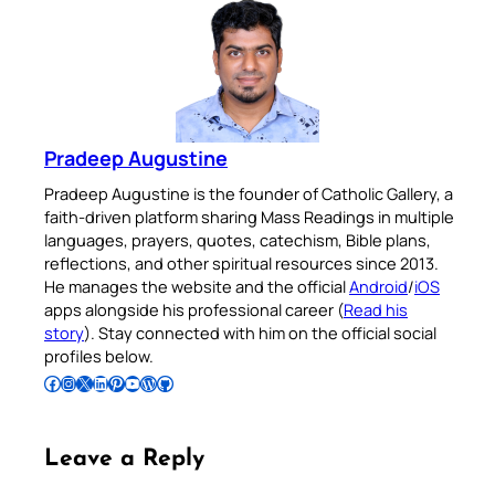
Pradeep Augustine
Pradeep Augustine is the founder of Catholic Gallery, a
faith-driven platform sharing Mass Readings in multiple
languages, prayers, quotes, catechism, Bible plans,
reflections, and other spiritual resources since 2013.
He manages the website and the official
Android
/
iOS
apps alongside his professional career (
Read his
story
). Stay connected with him on the official social
profiles below.
Follow Pradeep on Facebook
Follow Pradeep on Instagram
Follow Pradeep on X
Follow Pradeep on LinkedIn
Follow Pradeep on Pinterest
Subscribe to Pradeep’s Youtube Channel
Follow Pradeep on WordPress
Follow Pradeep on GitHub
Leave a Reply