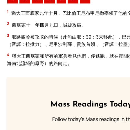
1
猶大王西底家九年十月﹑巴比倫王尼布甲尼撒率領了他的
2
西底家十一年四月九日﹑城被攻破。
3
耶路撒冷被攻取的時候（此句由耶：39：3末移此）﹐巴
（音譯：拉撒力）﹑尼甲沙利薛﹑貴族首領﹑（音譯：拉墨
4
猶大王西底家和所有的軍兵看見他們﹐便逃跑﹐就在夜間
海南北流域的原野）的路向走。
Mass Readings Today
Follow today's Mass readings in t