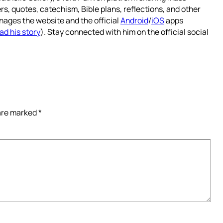
rs, quotes, catechism, Bible plans, reflections, and other
nages the website and the official
Android
/
iOS
apps
ad his story
). Stay connected with him on the official social
 are marked
*