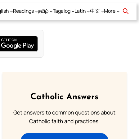
lish
Readings
தமிழ்
Tagalog
Latin
中文
More
Catholic Answers
Get answers to common questions about
Catholic faith and practices.