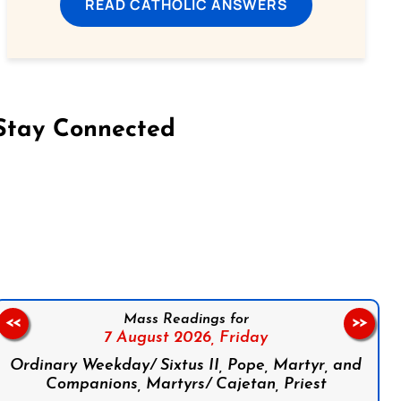
READ CATHOLIC ANSWERS
Stay Connected
on Facebook
Follow us on Instagram
Follow us on X
Subscribe to our YouTube Channel
Follow us on WhatsApp
Mass Readings for
<<
>>
7 August 2026,
Friday
Ordinary Weekday/ Sixtus II, Pope, Martyr, and
Companions, Martyrs/ Cajetan, Priest