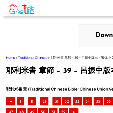
Skip
to
content
Down
Home
»
Traditional Chinese
»
耶利米書 章節 – 39 – 呂振中版本 – 繁体中
耶利米書 章節 – 39 – 呂振中版
耶利米書 章 (Traditional Chinese Bible: Chinese Union Ve
..
..
..
◄
1
11
21
31
32
33
34
35
36
47
48
49
50
51
52
►