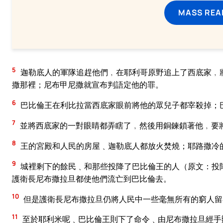
MASS REA
5
迦勒底人的軍隊追趕他們﹐在耶利哥原野追上了西底家﹐
撒那裡；尼布甲尼撒就宣布判語定他的罪。
6
巴比倫王在利比拉當西底家眼前將他的眾兒子都宰殺掉；
7
並將西底家的一對眼睛都弄瞎了﹐然後用銅鍊鎖著他﹐要
8
王的宮殿和人民的房屋﹑迦勒底人都放火焚燒；耶路撒冷
9
城裡剩下的餘民﹑和那些投降了巴比倫王的人（原文：投
護衛長尼布撒拉旦都使他們流亡到巴比倫去。
10
但是護衛長尼布撒拉旦仍將人民中一些毫無所有的窮人留
11
至於耶利米呢﹑巴比倫王則下了命令﹑由尼布撒拉旦經手