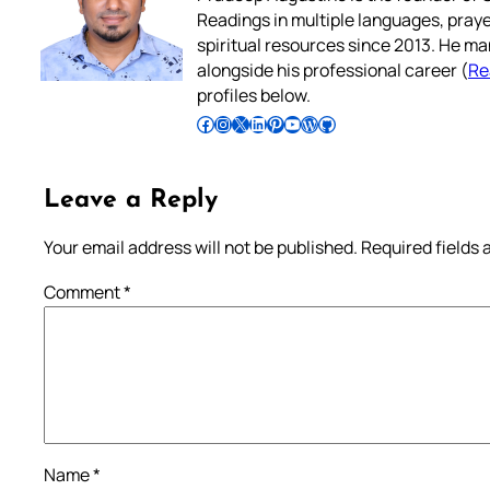
Readings in multiple languages, praye
spiritual resources since 2013. He ma
alongside his professional career (
Re
profiles below.
Follow Pradeep on Facebook
Follow Pradeep on Instagram
Follow Pradeep on X
Follow Pradeep on LinkedIn
Follow Pradeep on Pinterest
Subscribe to Pradeep’s Youtube Channel
Follow Pradeep on WordPress
Follow Pradeep on GitHub
Leave a Reply
Your email address will not be published.
Required fields
Comment
*
Name
*