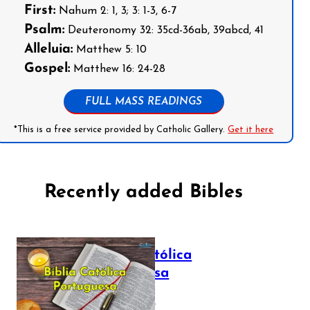
First:
Nahum 2: 1, 3; 3: 1-3, 6-7
Psalm:
Deuteronomy 32: 35cd-36ab, 39abcd, 41
Alleluia:
Matthew 5: 10
Gospel:
Matthew 16: 24-28
FULL MASS READINGS
*This is a free service provided by Catholic Gallery.
Get it here
Recently added Bibles
Bíblia Católica
Portuguesa
July 16, 2025