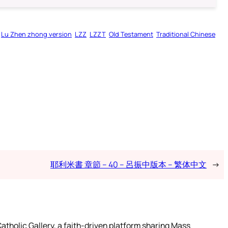
Lu Zhen zhong version
LZZ
LZZT
Old Testament
Traditional Chinese
耶利米書 章節 – 40 – 呂振中版本 – 繁体中文
→
atholic Gallery, a faith-driven platform sharing Mass