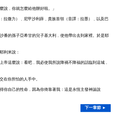
麼說﹐你就怎麼給他辦好啦。」
：拉撒力）﹑尼甲沙利薛﹑貴族首領（音譯：拉墨）﹑以及巴
沙番的孫子亞希甘的兒子基大利﹐使他帶出去到家裡。於是耶
耶利米說：
上帝這麼說：看吧﹐我必使我所說降禍不降福的話臨到這城﹐
交在你所怕的人手中。
得你自己的性命﹐因為你倚靠著我：這是永恆主發神諭說
下一章節 ►