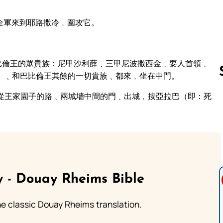
全軍來到耶路撒冷﹐圍攻它。
比倫王的眾貴族：尼甲沙利薛﹑三甲尼波撒西金﹑要人首領﹑
）﹑和巴比倫王其餘的一切貴族﹑都來﹐坐在中門。
從王家園子的路﹑兩城墻中間的門﹑出城﹐按亞拉巴（即：死
Follow us 
 - Douay Rheims Bible
he classic Douay Rheims translation.