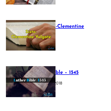
The Sixto-Clementine
Vulgate
July 12, 2025
Luther Bible – 1545
October 17, 2018