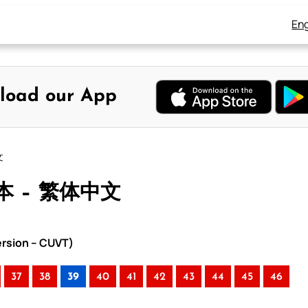
Eng
load our App
文
本 – 繁体中文
rsion – CUVT)
37
38
39
40
41
42
43
44
45
46