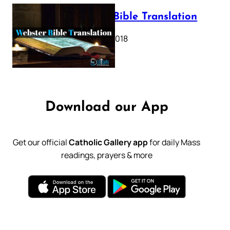
Webster Bible Translation
October 11, 2018
Download our App
Get our official
Catholic Gallery app
for daily Mass
readings, prayers & more