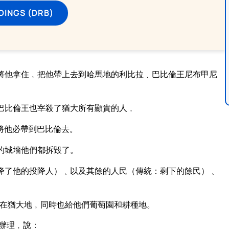
DINGS (DRB)
將他拿住﹐把他帶上去到哈馬地的利比拉﹑巴比倫王尼布甲尼
巴比倫王也宰殺了猶大所有顯貴的人﹐
將他必帶到巴比倫去。
的城墻他們都拆毀了。
降了他的投降人）﹑以及其餘的人民（傳統：剩下的餘民）﹑
在猶大地﹐同時也給他們葡萄園和耕種地。
辦理﹐說：