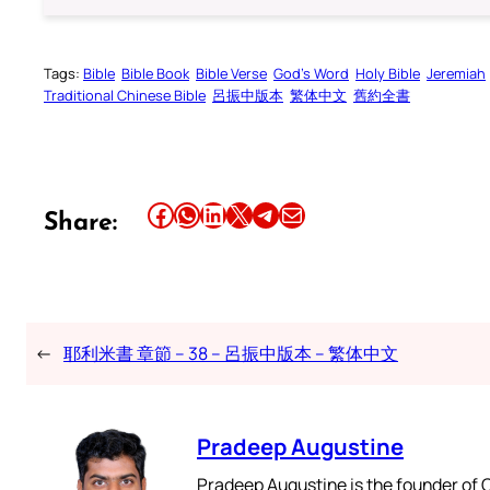
Tags:
Bible
Bible Book
Bible Verse
God’s Word
Holy Bible
Jeremiah
Traditional Chinese Bible
呂振中版本
繁体中文
舊約全書
Share this article on Facebook
Share this article on WhatsApp
Share this article on LinkedIn
Share this article on X
Share this article on Telegram
Email this Article
Share:
←
耶利米書 章節 – 38 – 呂振中版本 – 繁体中文
Pradeep Augustine
Pradeep Augustine is the founder of C