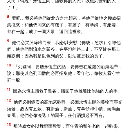
人民（傳統：永恆主阿﹐拯救你的人民）以色列餘剩的人
了！』
8
看吧﹐我必將他們從北方之地領來﹐將他們從地之極處招
集攏來；和他們同來的有瞎子﹐有瘸子﹐有孕婦﹐有產婦﹐
都在一起﹐成了一團大眾﹑返回這裡來。
9
他們必哭哭啼啼而來﹐我必以安慰（傳統：懇求）引導他
們﹐使他們到流水之谿谷﹐在平坦的路上走﹐不至於在那上
頭跌倒；因為我是以色列的父﹐以法蓮是我的長子。
10
「列國阿﹐要聽永恆主的話﹐要傳告在遠處的沿海地帶﹐
說：那使以色列四散的必再招集他﹐看守他﹐像牧人看守羊
群一般﹐
11
因為永恆主贖救了雅各﹐贖回了他脫離比他強的人的手。
12
他們必到錫安的高地來歡呼﹐必因永恆主賜的美物而容光
煥發﹐必因有五穀﹑有新酒﹑新油﹑有羊仔和牛犢﹑而滿面
春風；他們必像澆透了的園子；任何消損必不再有。
13
那時處女必以舞蹈而歡樂﹐而年青的和年老的一起歡樂。