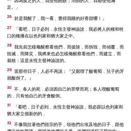
因為疲乏的人﹑我使他飽飫；消損的人﹑我都使他滿
足。」
26
於是我醒了﹐我一看﹐覺得我睡的好香甜哪！」
27
「看吧﹐日子必到﹐永恆主發神諭說﹐我必將人的種和牲
口的種播在以色列家和猶大家之中。
28
我先前怎樣儆醒察看他們﹑而拔除﹑而拆毀﹑而傾覆﹑而
毀滅﹑而降災﹐我將來也必怎樣儆醒察看他們﹑而建立﹑而
栽植：這是永恆主發神諭說的。
29
當那些日子﹑人必不再說：『父親喫了酸葡萄﹐兒子的牙
就酸倒了。』
30
不﹐各人的死﹐必須因自己的罪孽而死；各人喫酸葡萄
的﹐只有他自己的牙會酸倒。
31
「看吧﹐日子必到﹐永恆主發神諭說﹐我必跟以色列家和
猶大家立個新的約﹐
32
不像我拉著他們祖宗的手﹑領他們出埃及地的日子﹑跟他