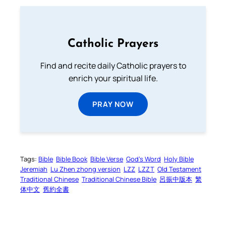
Catholic Prayers
Find and recite daily Catholic prayers to
enrich your spiritual life.
PRAY NOW
Tags:
Bible
Bible Book
Bible Verse
God’s Word
Holy Bible
Jeremiah
Lu Zhen zhong version
LZZ
LZZT
Old Testament
Traditional Chinese
Traditional Chinese Bible
呂振中版本
繁
体中文
舊約全書