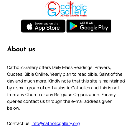
About us
Catholic Gallery offers Daily Mass Readings, Prayers,
Quotes, Bible Online, Yearly plan to read bible, Saint of the
day and much more. Kindly note that this site is maintained
by a small group of enthusiastic Catholics and this is not
from any Church or any Religious Organization. For any
queries contact us through the e-mail address given
below.
Contact us:
info@catholicgallery.org