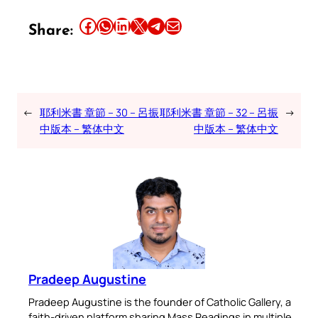
Share this article on Facebook
Share this article on WhatsApp
Share this article on LinkedIn
Share this article on X
Share this article on Telegram
Email this Article
Share:
←
耶利米書 章節 – 30 – 呂振
耶利米書 章節 – 32 – 呂振
→
中版本 – 繁体中文
中版本 – 繁体中文
Pradeep Augustine
Pradeep Augustine is the founder of Catholic Gallery, a
faith-driven platform sharing Mass Readings in multiple