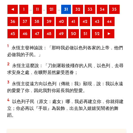
..
..
..
◄
1
11
21
31
32
33
34
35
36
37
38
39
40
41
42
43
44
45
46
47
48
49
50
51
52
►
1
永恆主發神諭說：「那時我必做以色列各家的上帝﹐他們
必做我的子民。」
2
永恆主這麼說：「刀劍屠殺後殘存的人民﹑以色列﹑去尋
求安身之處﹐在曠野居然蒙受恩眷；
3
永恆主從遠方向以色列（傳統：我）顯現﹐說：我以永遠
的愛愛了你﹐因此我對你延長我的堅愛。
4
以色列子民（原文：處女）哪﹐我必再建立你﹐你就得建
立；你必再以『手鼓』為裝飾﹐出去加入嬉嬉笑鬧者的舞
蹈。