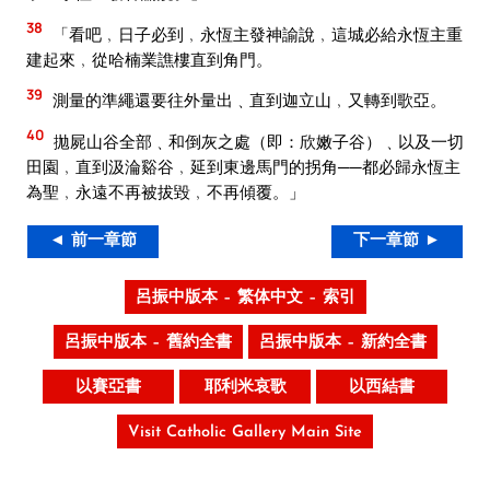
38
「看吧﹐日子必到﹐永恆主發神諭說﹐這城必給永恆主重
建起來﹐從哈楠業譙樓直到角門。
39
測量的準繩還要往外量出﹑直到迦立山﹐又轉到歌亞。
40
拋屍山谷全部﹑和倒灰之處（即：欣嫩子谷）﹑以及一切
田園﹐直到汲淪谿谷﹐延到東邊馬門的拐角──都必歸永恆主
為聖﹐永遠不再被拔毀﹐不再傾覆。」
◄ 前一章節
下一章節 ►
呂振中版本 – 繁体中文 – 索引
呂振中版本 – 舊約全書
呂振中版本 – 新約全書
以賽亞書
耶利米哀歌
以西結書
Visit Catholic Gallery Main Site