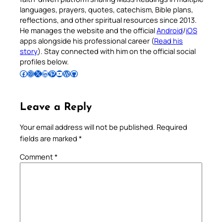
languages, prayers, quotes, catechism, Bible plans,
reflections, and other spiritual resources since 2013.
He manages the website and the official
Android
/
iOS
apps alongside his professional career (
Read his
story
). Stay connected with him on the official social
profiles below.
Follow Pradeep on Facebook
Follow Pradeep on Instagram
Follow Pradeep on X
Follow Pradeep on LinkedIn
Follow Pradeep on Pinterest
Subscribe to Pradeep’s Youtube Channel
Follow Pradeep on WordPress
Follow Pradeep on GitHub
Leave a Reply
Your email address will not be published.
Required
fields are marked
*
Comment
*