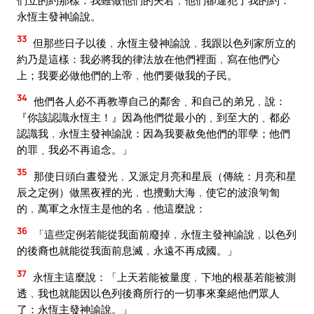
們立的約那樣：我雖做他們的夫君﹐他們卻違犯了我的約：
永恆主發神諭說。
33
但那些日子以後﹐永恆主發神諭說﹐我跟以色列家所立的
約乃是這樣：我必將我的律法放在他們裡面﹐寫在他們心
上；我要必做他們的上帝﹐他們要做我的子民。
34
他們各人必不再教導自己的鄰舍﹑和自己的弟兄﹐說：
『你該認識永恆主！』因為他們從最小的﹑到至大的﹑都必
認識我﹐永恆主發神諭說：因為我要赦免他們的罪孽；他們
的罪﹑我必不再追念。」
35
那使日頭白晝發光﹐又派定月亮和星辰（傳統：月亮和星
辰之定例）做黑夜裡的光﹐也攪動大海﹐使它的波浪匉訇
的﹐萬軍之永恆主是他的名﹐他這麼說：
36
「這些定例若能從我面前廢掉﹐永恆主發神諭說﹐以色列
的後裔也就能從我面前息滅﹐永遠不再成國。」
37
永恆主這麼說：「上天若能被量度﹐下地的根基若能被測
透﹐我也就能因以色列後裔所行的一切事來棄絕他們眾人
了：永恆主發神諭說。」