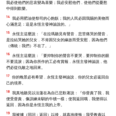
我必使他們的悲哀變為喜樂；我必安慰他們﹐使他們從憂愁
中得到歡樂。
14
我必用肥油使祭司的心飽飫；我的人民必因我賜的美物而
心滿意足：這是永恆主發神諭說的。」
15
永恆主這麼說：「在拉瑪聽見有聲音﹐悲苦痛哭的聲音﹐
是拉結哭她的兒女﹐不肯因兒女的緣故而受安慰﹐因為他們
（傳統：我們）不在了。」
16
永恆主這麼說：「要抑制你的聲音不要哭﹐要抑制你的眼
不要流淚；因為你所作的工必有賞報﹐永恆主發神諭說﹐他
們必從仇敵之地回來。
17
你的晚景必有希望﹐永恆主發神諭說﹐你的兒女必返回自
己的境界。
18
我真地聽見以法蓮在為自己悲歎著說：『你督責了我﹐我
便受督責﹐像訓練未馴的牛犢一樣；使我返回哦﹐我便得以
返回﹐因為你是永恆主我的上帝。
19
我被擄（同詞：返回）以後﹐就真地後悔；我受教責以