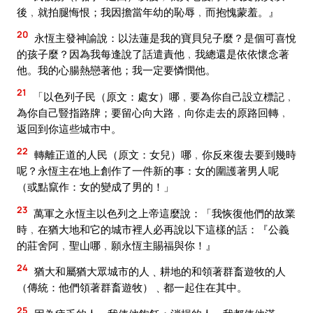
後﹐就拍腿悔恨；我因擔當年幼的恥辱﹐而抱愧蒙羞。』
20
永恆主發神諭說：以法蓮是我的寶貝兒子麼？是個可喜悅
的孩子麼？因為我每逢說了話遣責他﹐我總還是依依懷念著
他。我的心腸熱戀著他；我一定要憐憫他。
21
「以色列子民（原文：處女）哪﹐要為你自己設立標記﹐
為你自己豎指路牌；要留心向大路﹐向你走去的原路回轉﹐
返回到你這些城市中。
22
轉離正道的人民（原文：女兒）哪﹐你反來復去要到幾時
呢？永恆主在地上創作了一件新的事：女的圍護著男人呢
（或點竄作：女的變成了男的！」
23
萬軍之永恆主以色列之上帝這麼說：「我恢復他們的故業
時﹐在猶大地和它的城市裡人必再說以下這樣的話：『公義
的莊舍阿﹐聖山哪﹐願永恆主賜福與你！』
24
猶大和屬猶大眾城市的人﹑耕地的和領著群畜遊牧的人
（傳統：他們領著群畜遊牧）﹑都一起住在其中。
25