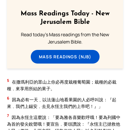
Mass Readings Today - New
Jerusalem Bible
Read today's Mass readings from the New
Jerusalem Bible.
MASS READINGS (NJB)
5
在撒瑪利亞的眾山上你必再度栽種葡萄園；栽種的必栽
種﹐來享用所結的果子。
6
因為必有一天﹑以法蓮山地看果園的人必呼叫說：『起
來﹐我們上錫安﹐去見永恆主我們的上帝吧！』」
7
因為永恆主這麼說：「要為雅各喜樂歡呼哦！要為列國中
為首的發尖銳聲哦！要宣告﹐要頌讚說：『永恆主已拯救他