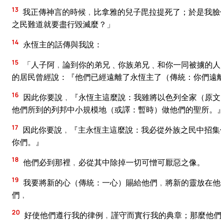
13
我正傳神言的時候﹐比拿雅的兒子毘拉提死了；於是我臉
之民難道就要盡行毀滅麼？」
14
永恆主的話傳與我說：
15
「人子阿﹐論到你的弟兄﹑你族弟兄﹑和你一同被擄的人
的居民曾經說：『他們已經遠離了永恆主了（傳統：你們遠
16
因此你要說﹐『永恆主這麼說：我雖將以色列全家（原文
他們所到的列邦中小規模地（或譯：暫時）做他們的聖所。
17
因此你要說﹐『主永恆主這麼說：我必從外族之民中招集
你們。』
18
他們必到那裡﹐必從其中除掉一切可憎可厭惡之像。
19
我要將新的心（傳統：一心）賜給他們﹐將新的靈放在他
們﹐
20
好使他們遵行我的律例﹐謹守而實行我的典章；那麼他們