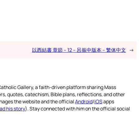
以西結書 章節 – 12 – 呂振中版本 – 繁体中文
→
atholic Gallery, a faith-driven platform sharing Mass
rs, quotes, catechism, Bible plans, reflections, and other
nages the website and the official
Android
/
iOS
apps
ad his story
). Stay connected with him on the official social