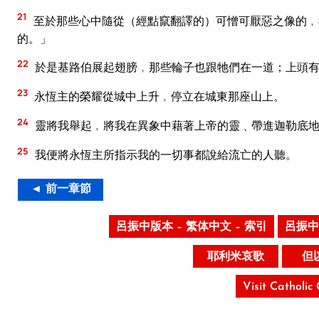
21
至於那些心中隨從（經點竄翻譯的）可憎可厭惡之像的﹐
的。」
22
於是基路伯展起翅膀﹐那些輪子也跟牠們在一道；上頭有
23
永恆主的榮耀從城中上升﹐停立在城東那座山上。
24
靈將我舉起﹐將我在異象中藉著上帝的靈﹑帶進迦勒底地
25
我便將永恆主所指示我的一切事都說給流亡的人聽。
◄ 前一章節
呂振中版本 – 繁体中文 – 索引
呂振中
耶利米哀歌
但
Visit Catholic