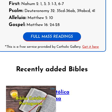
First:
Nahum 2: 1, 3; 3: 1-3, 6-7
Psalm:
Deuteronomy 32: 35cd-36ab, 39abcd, 41
Alleluia:
Matthew 5: 10
Gospel:
Matthew 16: 24-28
FULL MASS READINGS
*This is a free service provided by Catholic Gallery.
Get it here
Recently added Bibles
Bíblia Católica
Portuguesa
July 16, 2025