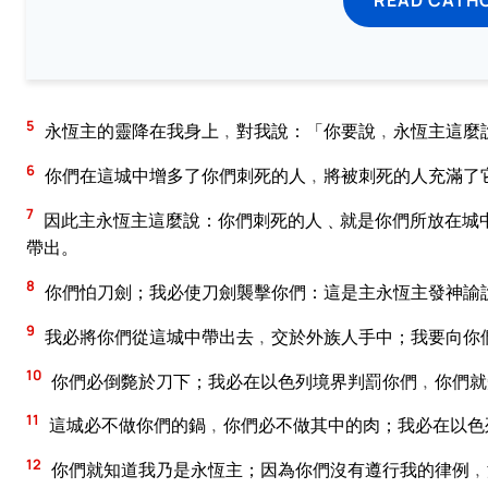
5
永恆主的靈降在我身上﹐對我說：「你要說﹐永恆主這麼
6
你們在這城中增多了你們刺死的人﹐將被刺死的人充滿了
7
因此主永恆主這麼說：你們刺死的人﹑就是你們所放在城
帶出。
8
你們怕刀劍；我必使刀劍襲擊你們：這是主永恆主發神諭
9
我必將你們從這城中帶出去﹐交於外族人手中；我要向你
10
你們必倒斃於刀下；我必在以色列境界判罰你們﹐你們就
11
這城必不做你們的鍋﹐你們必不做其中的肉；我必在以色
12
你們就知道我乃是永恆主；因為你們沒有遵行我的律例﹐