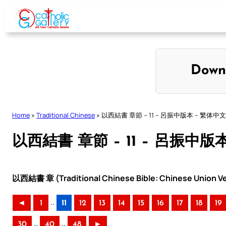
Skip
to
content
Down
Home
»
Traditional Chinese
»
以西結書 章節 – 11 – 呂振中版本 – 繁体中文
以西結書 章節 – 11 – 呂振中版
以西結書 章 (Traditional Chinese Bible: Chinese Union Ve
..
◄
1
11
12
13
14
15
16
17
18
19
..
..
30
40
48
►