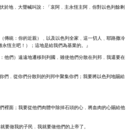
伏於地﹐大聲喊叫說：「哀阿﹐主永恆主阿﹐你對以色列餘剩
（傳統：你的近親）﹑以及以色列全家﹑這一切人﹑耶路撒冷
離永恆主吧！）；這地是給我們為基業的。』
：他們）遠遠地遷移到列國﹐雖使他們分散在列邦﹐我還要在
』
你們﹐從你們分散到的列邦中聚集你們；我要將以色列地賜給
們裡面；我要從他們肉體中除掉石頭的心﹐將血肉的心賜給他
就要做我的子民﹐我就要做他們的上帝了。