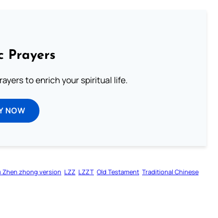
c Prayers
ayers to enrich your spiritual life.
Y NOW
u Zhen zhong version
LZZ
LZZT
Old Testament
Traditional Chinese