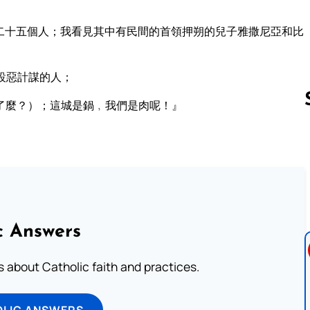
二十五個人；我看見其中有民間的首領押朔的兒子雅撒尼亞和比
設惡計謀的人；
了麼？）；這城是鍋﹐我們是肉呢！』
Follow us 
c Answers
about Catholic faith and practices.
OLIC ANSWERS