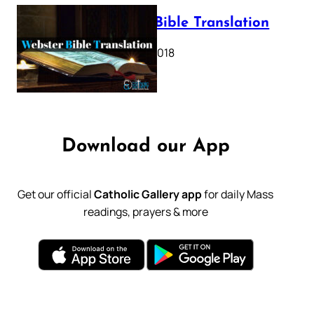
Webster Bible Translation
October 11, 2018
Download our App
Get our official
Catholic Gallery app
for daily Mass
readings, prayers & more