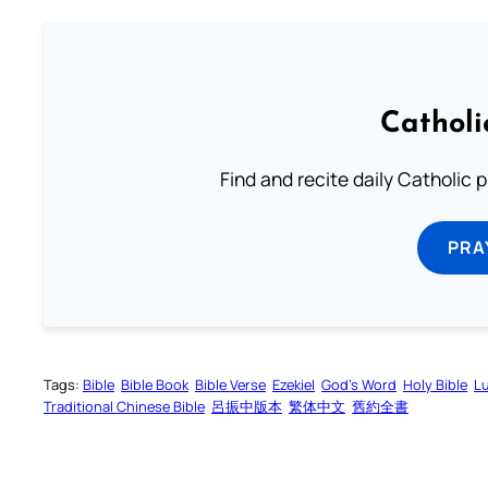
Catholi
Find and recite daily Catholic pr
PRA
Tags:
Bible
Bible Book
Bible Verse
Ezekiel
God’s Word
Holy Bible
L
Traditional Chinese Bible
呂振中版本
繁体中文
舊約全書