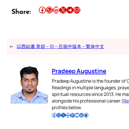
Share this article on Facebook
Share this article on WhatsApp
Share this article on LinkedIn
Share this article on X
Share this article on Telegram
Email this Article
Share:
←
以西結書 章節 – 10 – 呂振中版本 – 繁体中文
Pradeep Augustine
Pradeep Augustine is the founder of C
Readings in multiple languages, praye
spiritual resources since 2013. He ma
alongside his professional career (
Re
profiles below.
Follow Pradeep on Facebook
Follow Pradeep on Instagram
Follow Pradeep on X
Follow Pradeep on LinkedIn
Follow Pradeep on Pinterest
Subscribe to Pradeep’s Youtube Channel
Follow Pradeep on WordPress
Follow Pradeep on GitHub