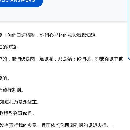
說：你們口這樣說﹐你們心裡起的意念我都知道。
它的街道。
中的﹑他們仍是肉﹐這城呢﹑乃是鍋；你們呢﹑卻要從城中被
說的。
們施行判罰。
知道我乃是永恆主。
列境界判罰你們﹐
沒有實行我的典章﹐反而依照你四圍列國的規矩去行。」