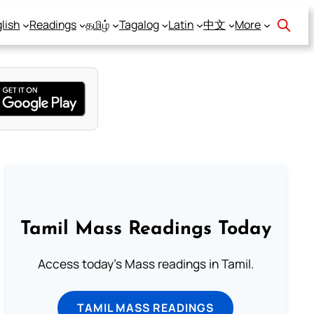
lish
Readings
தமிழ்
Tagalog
Latin
中文
More
Tamil Mass Readings Today
Access today's Mass readings in Tamil.
TAMIL MASS READINGS