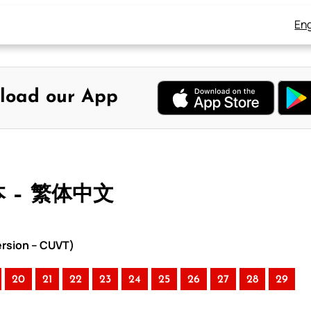
Eng
load our App
本 – 繁体中文
rsion – CUVT)
20
21
22
23
24
25
26
27
28
29