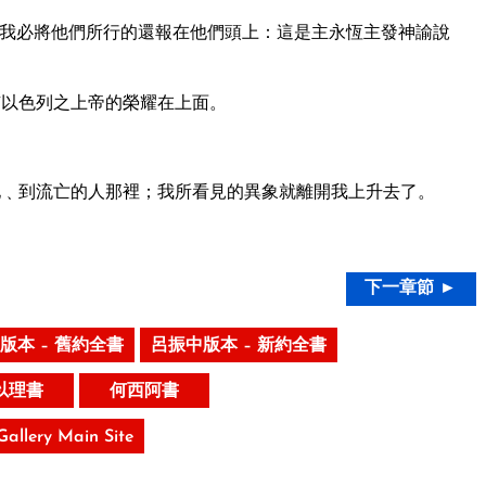
我必將他們所行的還報在他們頭上：這是主永恆主發神諭說
以色列之上帝的榮耀在上面。
﹑到流亡的人那裡；我所看見的異象就離開我上升去了。
下一章節 ►
版本 – 舊約全書
呂振中版本 – 新約全書
以理書
何西阿書
 Gallery Main Site