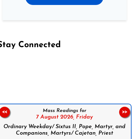
Stay Connected
on Facebook
Follow us on Instagram
Follow us on X
Subscribe to our YouTube Channel
Follow us on WhatsApp
Mass Readings for
<<
>>
7 August 2026,
Friday
Ordinary Weekday/ Sixtus II, Pope, Martyr, and
Companions, Martyrs/ Cajetan, Priest