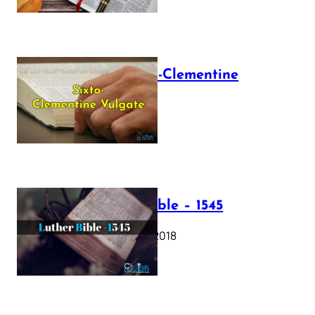
The Sixto-Clementine
Vulgate
July 12, 2025
Luther Bible – 1545
October 17, 2018