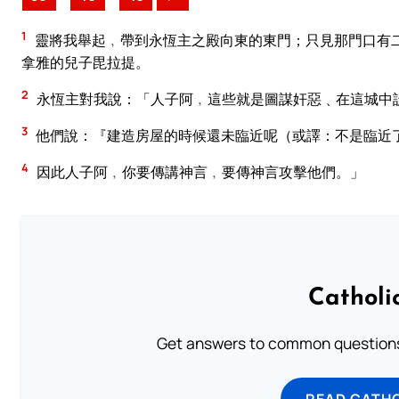
1
靈將我舉起﹐帶到永恆主之殿向東的東門；只見那門口有
拿雅的兒子毘拉提。
2
永恆主對我說：「人子阿﹐這些就是圖謀奸惡﹑在這城中
3
他們說：『建造房屋的時候還未臨近呢（或譯：不是臨近
4
因此人子阿﹐你要傳講神言﹐要傳神言攻擊他們。」
Catholi
Get answers to common questions 
READ CATH