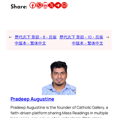
Share this article on Facebook
Share this article on WhatsApp
Share this article on LinkedIn
Share this article on X
Share this article on Telegram
Email this Article
Share:
←
歷代志下 章節 – 8 – 呂振
歷代志下 章節 – 10 – 呂振
→
中版本 – 繁体中文
中版本 – 繁体中文
Pradeep Augustine
Pradeep Augustine is the founder of Catholic Gallery, a
faith-driven platform sharing Mass Readings in multiple