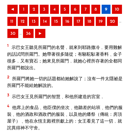
◄
1
2
3
4
5
6
7
8
9
10
..
11
12
13
14
15
16
17
18
19
20
..
30
36
►
1
示巴女王聽見所羅門的名聲﹐就來到耶路撒冷﹐要用難解
的話試問所羅門。她帶著很多隨從；有駱駝馱著香料﹑金子
很多﹐又有寶石；她來見所羅門﹐就她心裡所存著的全都同
所羅門都說出。
2
所羅門將她一切的話題都給她解說了；沒有一件太隱祕是
所羅門不能給她解說的。
3
示巴女王見所羅門的智慧﹑和他所建造的宮室﹐
4
他席上的食品﹑他臣僕的坐次﹑他聽差的站班﹑他們的服
裝﹑他的酒政和酒政們的服裝﹑以及他的燔祭（傳統：房頂
屋子）﹑他在永恆主殿裡所獻上的：女王看見了這一切﹐就
詫異得神不守舍。