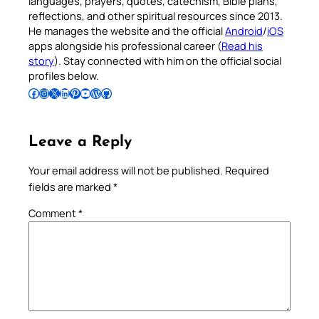
languages, prayers, quotes, catechism, Bible plans,
reflections, and other spiritual resources since 2013.
He manages the website and the official
Android
/
iOS
apps alongside his professional career (
Read his
story
). Stay connected with him on the official social
profiles below.
Follow Pradeep on Facebook
Follow Pradeep on Instagram
Follow Pradeep on X
Follow Pradeep on LinkedIn
Follow Pradeep on Pinterest
Subscribe to Pradeep’s Youtube Channel
Follow Pradeep on WordPress
Follow Pradeep on GitHub
Leave a Reply
Your email address will not be published.
Required
fields are marked
*
Comment
*