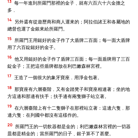
13
每一年進到所羅門那裡的金子﹑就有六百六十六金擔之
多﹐
14
另外還有從遊歷商和商人運來的；阿拉伯諸王和各屬地的
總督也運了金銀來給所羅門。
15
所羅門王用鎚好的金子作了大盾牌二百面；每一面大盾牌
用了六百錠鎚好的金子。
16
他又用鎚好的金子作了盾牌三百面；每一面盾牌用了三百
錠金子；王把這些盾牌都放在利巴嫩森林宮裡。
17
王造了一個很大的象牙寶座﹐用淨金包著。
18
那寶座有六層臺階﹐又有金踏凳子和寶座相連著；坐的地
方這邊和那邊有扶手；扶手邊有兩隻獅子站立著。
19
在六層臺階上有十二隻獅子在那裡站立著：這邊六隻﹐那
邊六隻：在列國中都沒有這樣作的。
20
所羅門王的一切飲器都是金的；利巴嫩森林宮裡的一切器
皿都是精金的；當所羅門的日子﹑銀子算不了甚麼。