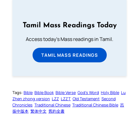
Tamil Mass Readings Today
Access today's Mass readings in Tamil.
TAMIL MASS READINGS
Tags:
Bible
Bible Book
Bible Verse
God’s Word
Holy Bible
Lu
Zhen zhong version
LZZ
LZZT
Old Testament
Second
Chronicles
Traditional Chinese
Traditional Chinese Bible
呂
振中版本
繁体中文
舊約全書