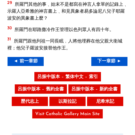
29
所羅門其他的事﹑始末不是都寫在神言人拿單的記錄上﹑
示羅人亞希雅的神言書上﹑和見異象者易多論尼八兒子耶羅
波安的異象書上麼？
30
所羅門在耶路撒冷作王管理以色列眾人有四十年。
31
所羅門跟他列祖一同長眠﹐人將他埋葬在他父親大衛城
裡；他兒子羅波安接替他作王。
◄ 前一章節
下一章節 ►
呂振中版本 – 繁体中文 – 索引
呂振中版本 – 舊約全書
呂振中版本 – 新約全書
歷代志上
以斯拉記
尼希米記
Visit Catholic Gallery Main Site