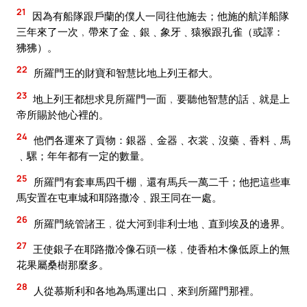
21
因為有船隊跟戶蘭的僕人一同往他施去；他施的航洋船隊
三年來了一次﹐帶來了金﹑銀﹑象牙﹑猿猴跟孔雀（或譯：
狒狒）。
22
所羅門王的財寶和智慧比地上列王都大。
23
地上列王都想求見所羅門一面﹐要聽他智慧的話﹑就是上
帝所賜於他心裡的。
24
他們各運來了貢物：銀器﹑金器﹑衣裳﹑沒藥﹑香料﹑馬
﹑騾；年年都有一定的數量。
25
所羅門有套車馬四千棚﹐還有馬兵一萬二千；他把這些車
馬安置在屯車城和耶路撒冷﹑跟王同在一處。
26
所羅門統管諸王﹐從大河到非利士地﹑直到埃及的邊界。
27
王使銀子在耶路撒冷像石頭一樣﹐使香柏木像低原上的無
花果屬桑樹那麼多。
28
人從慕斯利和各地為馬運出口﹑來到所羅門那裡。