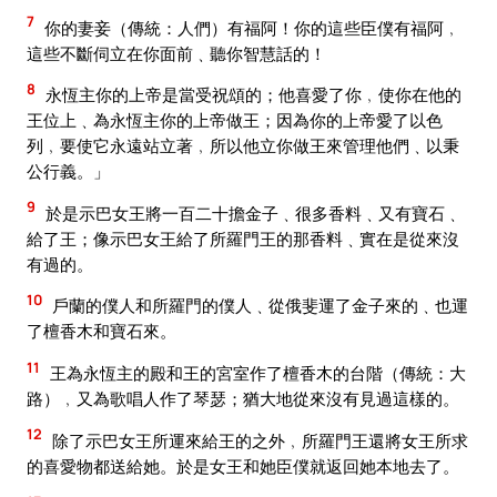
7
你的妻妾（傳統：人們）有福阿！你的這些臣僕有福阿﹐
這些不斷伺立在你面前﹑聽你智慧話的！
8
永恆主你的上帝是當受祝頌的；他喜愛了你﹐使你在他的
王位上﹑為永恆主你的上帝做王；因為你的上帝愛了以色
列﹐要使它永遠站立著﹐所以他立你做王來管理他們﹑以秉
公行義。」
9
於是示巴女王將一百二十擔金子﹑很多香料﹑又有寶石﹑
給了王；像示巴女王給了所羅門王的那香料﹑實在是從來沒
有過的。
10
戶蘭的僕人和所羅門的僕人﹑從俄斐運了金子來的﹑也運
了檀香木和寶石來。
11
王為永恆主的殿和王的宮室作了檀香木的台階（傳統：大
路）﹐又為歌唱人作了琴瑟；猶大地從來沒有見過這樣的。
12
除了示巴女王所運來給王的之外﹐所羅門王還將女王所求
的喜愛物都送給她。於是女王和她臣僕就返回她本地去了。