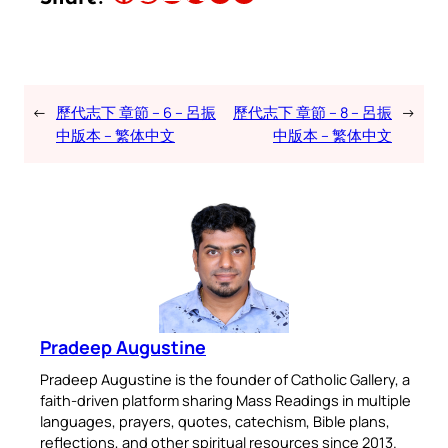
←
歷代志下 章節 – 6 – 呂振
歷代志下 章節 – 8 – 呂振
→
中版本 – 繁体中文
中版本 – 繁体中文
Pradeep Augustine
Pradeep Augustine is the founder of Catholic Gallery, a
faith-driven platform sharing Mass Readings in multiple
languages, prayers, quotes, catechism, Bible plans,
reflections, and other spiritual resources since 2013.