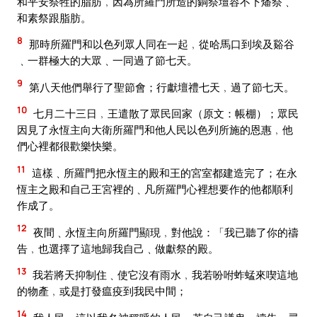
和平安祭牲的脂肪﹐因為所羅門所造的銅祭壇容不下燔祭﹑
和素祭跟脂肪。
8
那時所羅門和以色列眾人同在一起﹐從哈馬口到埃及谿谷
﹑一群極大的大眾﹑一同過了節七天。
9
第八天他們舉行了聖節會；行獻壇禮七天﹐過了節七天。
10
七月二十三日﹐王遣散了眾民回家（原文：帳棚）；眾民
因見了永恆主向大衛所羅門和他人民以色列所施的恩惠﹐他
們心裡都很歡樂快樂。
11
這樣﹑所羅門把永恆主的殿和王的宮室都建造完了；在永
恆主之殿和自己王宮裡的﹑凡所羅門心裡想要作的他都順利
作成了。
12
夜間﹑永恆主向所羅門顯現﹐對他說：「我已聽了你的禱
告﹐也選擇了這地歸我自己﹑做獻祭的殿。
13
我若將天抑制住﹑使它沒有雨水﹐我若吩咐蚱蜢來喫這地
的物產﹐或是打發瘟疫到我民中間；
14