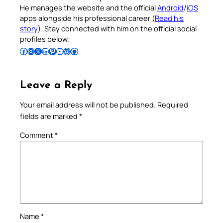
He manages the website and the official
Android
/
iOS
apps alongside his professional career (
Read his
story
). Stay connected with him on the official social
profiles below.
Follow Pradeep on Facebook
Follow Pradeep on Instagram
Follow Pradeep on X
Follow Pradeep on LinkedIn
Follow Pradeep on Pinterest
Subscribe to Pradeep’s Youtube Channel
Follow Pradeep on WordPress
Follow Pradeep on GitHub
Leave a Reply
Your email address will not be published.
Required
fields are marked
*
Comment
*
Name
*