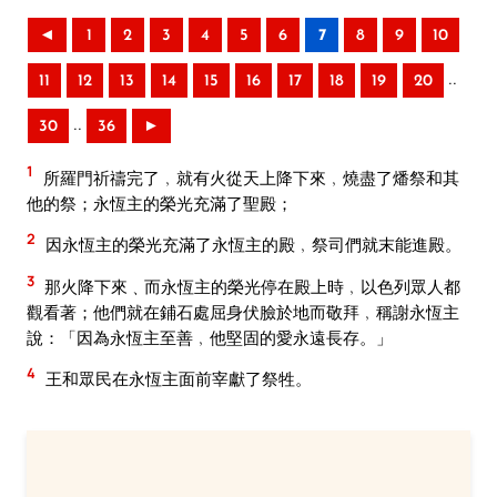
◄
1
2
3
4
5
6
7
8
9
10
..
11
12
13
14
15
16
17
18
19
20
..
30
36
►
1
所羅門祈禱完了﹐就有火從天上降下來﹐燒盡了燔祭和其
他的祭；永恆主的榮光充滿了聖殿；
2
因永恆主的榮光充滿了永恆主的殿﹐祭司們就末能進殿。
3
那火降下來﹑而永恆主的榮光停在殿上時﹐以色列眾人都
觀看著；他們就在鋪石處屈身伏臉於地而敬拜﹐稱謝永恆主
說：「因為永恆主至善﹐他堅固的愛永遠長存。」
4
王和眾民在永恆主面前宰獻了祭牲。