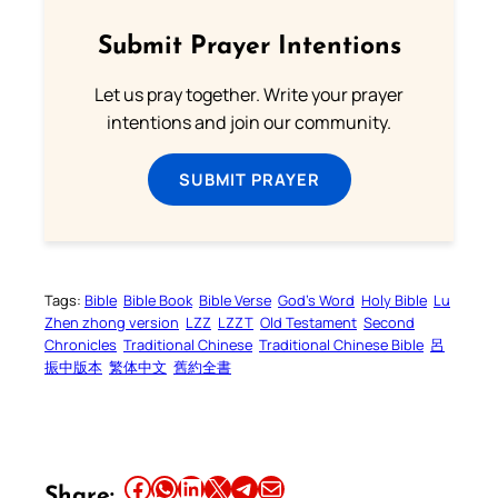
Submit Prayer Intentions
Let us pray together. Write your prayer
intentions and join our community.
SUBMIT PRAYER
Tags:
Bible
Bible Book
Bible Verse
God’s Word
Holy Bible
Lu
Zhen zhong version
LZZ
LZZT
Old Testament
Second
Chronicles
Traditional Chinese
Traditional Chinese Bible
呂
振中版本
繁体中文
舊約全書
Share this article on Facebook
Share this article on WhatsApp
Share this article on LinkedIn
Share this article on X
Share this article on Telegram
Email this Article
Share: