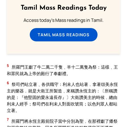
Tamil Mass Readings Today
Access today's Mass readings in Tamil.
TAMIL MASS READINGS
5
所羅門王獻了牛二萬二千隻﹑羊十二萬隻為祭：這樣﹑王
和眾民就為上帝的殿行了奉獻禮。
6
祭司們站立著﹑各供職守：利未人也站著﹐拿著頌美永恆
主的樂器﹐就是大衛王所製造﹑來稱讚永恆主的：〔所稱讚
的是：『他堅固的愛永遠長存』〕大衛讚美主的時候﹐總由
利未人經手；祭司們在利未人對面吹號筒；以色列眾人都站
立著。
7
所羅門將永恆主殿前院子當中分別為聖﹐在那裡獻了燔祭