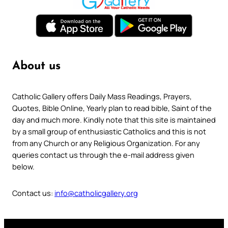
About us
Catholic Gallery offers Daily Mass Readings, Prayers,
Quotes, Bible Online, Yearly plan to read bible, Saint of the
day and much more. Kindly note that this site is maintained
by a small group of enthusiastic Catholics and this is not
from any Church or any Religious Organization. For any
queries contact us through the e-mail address given
below.
Contact us:
info@catholicgallery.org