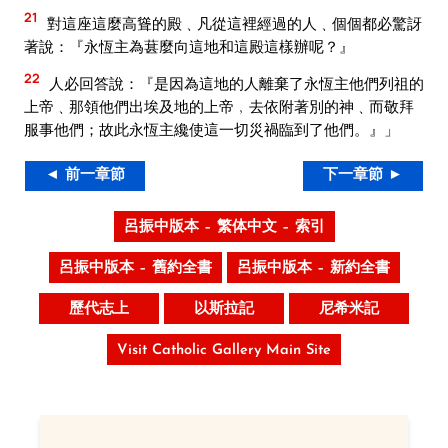
21
對這座這麼高聳的殿﹑凡從這裡經過的人﹑個個都必驚訝
著說：『永恆主為葚麼向這地和這殿這樣辦呢？』
22
人必回答說：『是因為這地的人離棄了永恆主他們列祖的
上帝﹑那領他們出埃及地的上帝﹐去依附著別的神﹑而敬拜
服事他們；故此永恆主纔使這一切災禍臨到了他們。』」
◄ 前一章節
下一章節 ►
呂振中版本 – 繁体中文 – 索引
呂振中版本 – 舊約全書
呂振中版本 – 新約全書
歷代志上
以斯拉記
尼希米記
Visit Catholic Gallery Main Site