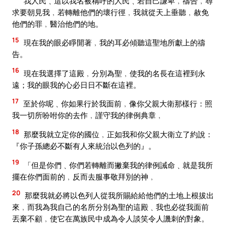
我人民﹑這以我名被稱呼的人民﹑若自己謙卑﹐禱告﹐尋
求要朝見我﹐若轉離他們的壞行徑﹐我就從天上垂聽﹐赦免
他們的罪﹐醫治他們的地。
15
現在我的眼必睜開著﹐我的耳必傾聽這聖地所獻上的禱
告。
16
現在我選擇了這殿﹐分別為聖﹐使我的名長在這裡到永
遠；我的眼我的心必日日不斷在這裡。
17
至於你呢﹑你如果行於我面前﹐像你父親大衛那樣行：照
我一切所吩咐你的去作﹐謹守我的律例典章﹐
18
那麼我就立定你的國位﹐正如我和你父親大衛立了約說：
『你子孫總必不斷有人來統治以色列的』。
19
「但是你們﹑你們若轉離而撇棄我的律例誡命﹑就是我所
擺在你們面前的﹐反而去服事敬拜別的神﹐
20
那麼我就必將以色列人從我所賜給給他們的土地上根拔出
來﹐而我為我自己的名所分別為聖的這殿﹑我也必從我面前
丟棄不顧﹐使它在萬族民中成為令人談笑令人譏刺的對象。