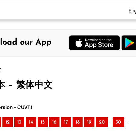
Eng
load our App
文
本 – 繁体中文
rsion – CUVT)
..
..
12
13
14
15
16
17
18
19
20
30