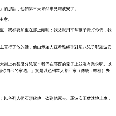
」的那話﹑他們第三天果然來見羅波安了。
主意。
重﹐我卻要加重在那上頭呢；我父親用平常鞭子責打你們﹐我
主實行了他的話﹑他由示羅人亞希雅經手對尼八兒子耶羅波安
大衛上有甚麼分兒呢？我們在耶西的兒子上並沒有業份呀。以
顧你自己的家吧。」於是以色列眾人都回家（傳統：帳棚）去
；以色列人扔石頭砍他﹑砍到他死去。羅波安王猛速地上車﹐