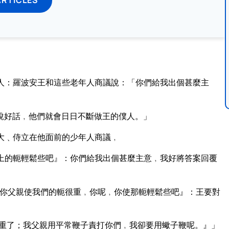
。
人：羅波安王和這些老年人商議說：「你們給我出個甚麼主
說好話﹐他們就會日日不斷做王的僕人。」
大﹑侍立在他面前的少年人商議﹐
上的軛輕鬆些吧』：你們給我出個甚麼主意﹐我好將答案回覆
你父親使我們的軛很重﹐你呢﹐你使那軛輕鬆些吧』：王要對
重了；我父親用平常鞭子責打你們﹐我卻要用蠍子鞭呢。』」