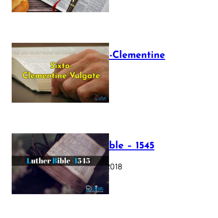
The Sixto-Clementine
Vulgate
July 12, 2025
Luther Bible – 1545
October 17, 2018