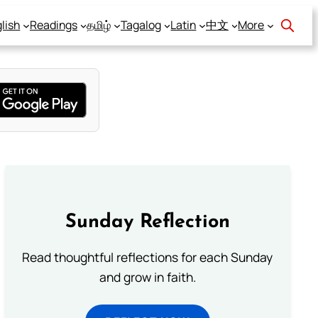
lish
Readings
தமிழ்
Tagalog
Latin
中文
More
Sunday Reflection
Read thoughtful reflections for each Sunday
and grow in faith.