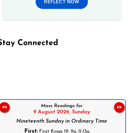
REFLECT NOW
Stay Connected
on Facebook
Follow us on Instagram
Follow us on X
Subscribe to our YouTube Channel
Follow us on WhatsApp
Mass Readings for
<<
>>
9 August 2026,
Sunday
Nineteenth Sunday in Ordinary Time
First:
First Kings 19: 9a, 11-13a