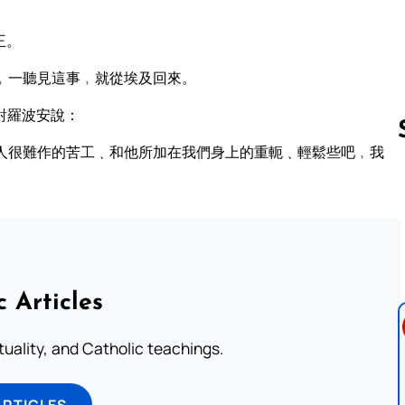
王。
﹐一聽見這事﹐就從埃及回來。
對羅波安說：
人很難作的苦工﹑和他所加在我們身上的重軛﹑輕鬆些吧﹐我
Follow us 
c Articles
rituality, and Catholic teachings.
ARTICLES