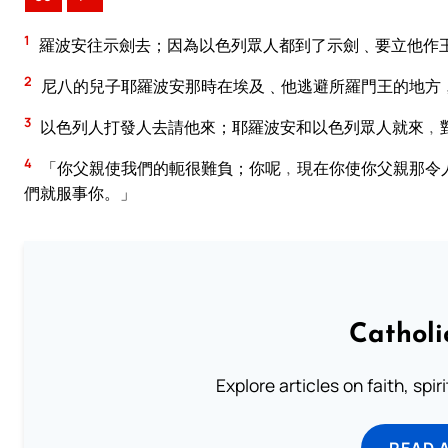
1
羅波安往示劍去；因為以色列眾人都到了示劍﹑要立他作
2
尼八的兒子耶羅波安那時在埃及﹑他逃避所羅門王的地方
3
以色列人打發人去請他來；耶羅波安和以色列眾人就來﹐
4
「你父親使我們的軛很難負；你呢﹐現在你使你父親那令
們就服事你。」
Catholi
Explore articles on faith, spi
READ 