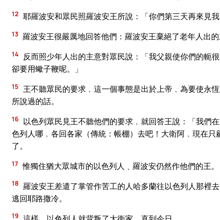
12
耶羅波安和眾民照羅波安王所說：「你們第三天再來見我
13
羅波安王很嚴厲地回答他們：羅波安王棄絕了老年人出的
14
反而照少年人出的主意對眾民說：「我父親使你們的軛很
卻要用蠍子鞭呢。」
15
王不聽眾民的要求﹐這一個事態是出於上帝﹐為要使永恆
所說過的話。
16
以色列眾民見王不聽他們的要求﹐就回答王說：「我們在
色列人哪﹐各回各家（傳統：帳棚）去吧！大衛阿﹐現在只
了。
17
惟獨住猶大眾城市的以色列人﹑羅波安仍然作他們的王。
18
羅波安王差遣了掌管作苦工的人哈多蘭往以色列人那裡去
逃回耶路撒冷。
19
這樣﹐以色列人就背叛了大衛家﹑直到今日。