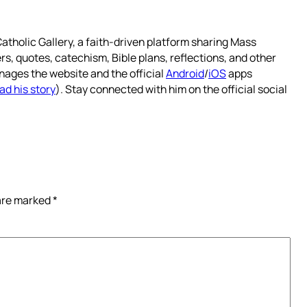
atholic Gallery, a faith-driven platform sharing Mass
rs, quotes, catechism, Bible plans, reflections, and other
nages the website and the official
Android
/
iOS
apps
ad his story
). Stay connected with him on the official social
 are marked
*