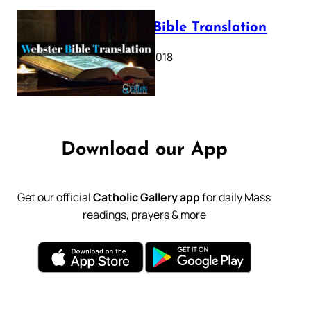
Webster Bible Translation
October 11, 2018
Download our App
Get our official
Catholic Gallery app
for daily Mass
readings, prayers & more