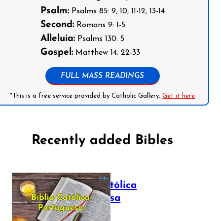
Psalm:
Psalms 85: 9, 10, 11-12, 13-14
Second:
Romans 9: 1-5
Alleluia:
Psalms 130: 5
Gospel:
Matthew 14: 22-33
FULL MASS READINGS
*This is a free service provided by Catholic Gallery.
Get it here
Recently added Bibles
Bíblia Católica
Portuguesa
July 16, 2025