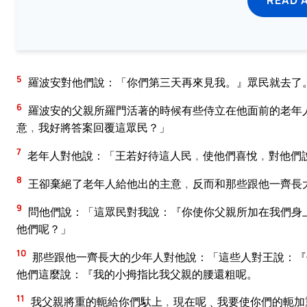
5
羅波安對他們說：「你們第三天再來見我。』眾民就去了
6
羅波安的父親所羅門活著的時候有些侍立在他面前的老年
意﹐我好將答案回覆這眾民？」
7
老年人對他說：「王若好待這人民﹐使他們喜悅﹐對他們
8
王卻棄絕了老年人給他出的主意﹐反而和那些跟他一齊長
9
問他們說：「這眾民對我說：『你使你父親所加在我們身
他們呢？」
10
那些跟他一齊長大的少年人對他說：「這些人對王說：『
他們這麼說：『我的小拇指比我父親的腰還粗呢。
11
我父親將重的軛給你們馱上﹐現在呢﹑我要使你們的軛加