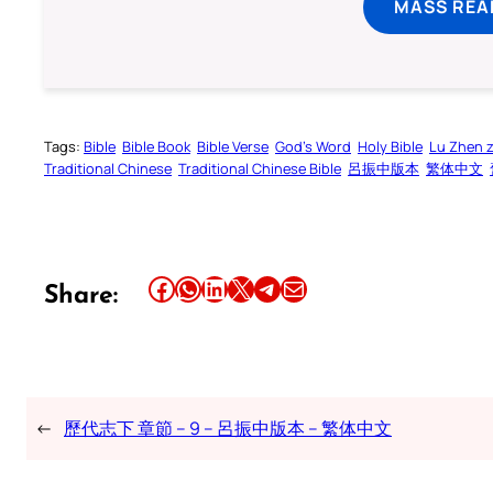
MASS REA
Tags:
Bible
Bible Book
Bible Verse
God’s Word
Holy Bible
Lu Zhen 
Traditional Chinese
Traditional Chinese Bible
呂振中版本
繁体中文
Share this article on Facebook
Share this article on WhatsApp
Share this article on LinkedIn
Share this article on X
Share this article on Telegram
Email this Article
Share:
←
歷代志下 章節 – 9 – 呂振中版本 – 繁体中文