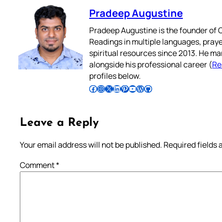
Pradeep Augustine
Pradeep Augustine is the founder of C
Readings in multiple languages, praye
spiritual resources since 2013. He ma
alongside his professional career (
Re
profiles below.
Follow Pradeep on Facebook
Follow Pradeep on Instagram
Follow Pradeep on X
Follow Pradeep on LinkedIn
Follow Pradeep on Pinterest
Subscribe to Pradeep’s Youtube Channel
Follow Pradeep on WordPress
Follow Pradeep on GitHub
Leave a Reply
Your email address will not be published.
Required fields
Comment
*