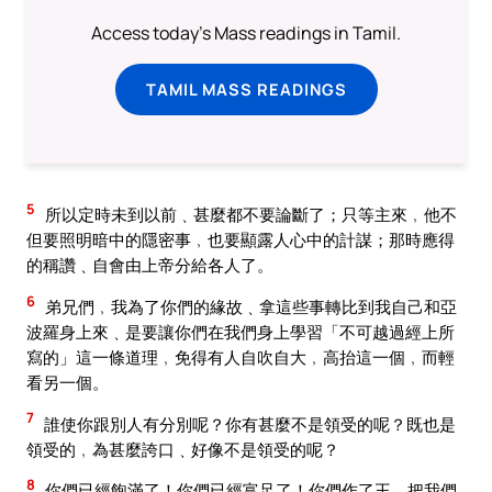
Access today's Mass readings in Tamil.
TAMIL MASS READINGS
5
所以定時未到以前﹑甚麼都不要論斷了；只等主來﹐他不
但要照明暗中的隱密事﹐也要顯露人心中的計謀；那時應得
的稱讚﹑自會由上帝分給各人了。
6
弟兄們﹐我為了你們的緣故﹑拿這些事轉比到我自己和亞
波羅身上來﹑是要讓你們在我們身上學習「不可越過經上所
寫的」這一條道理﹐免得有人自吹自大﹐高抬這一個﹐而輕
看另一個。
7
誰使你跟別人有分別呢？你有甚麼不是領受的呢？既也是
領受的﹐為甚麼誇口﹑好像不是領受的呢？
8
你們已經飽滿了！你們已經富足了！你們作了王﹑把我們