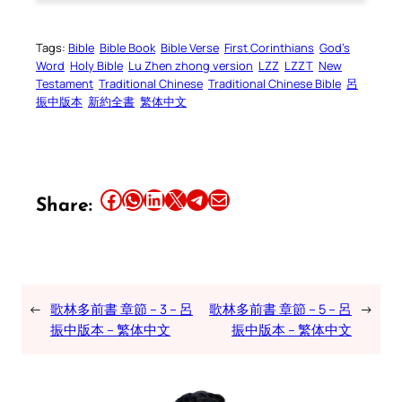
Tags:
Bible
Bible Book
Bible Verse
First Corinthians
God’s
Word
Holy Bible
Lu Zhen zhong version
LZZ
LZZT
New
Testament
Traditional Chinese
Traditional Chinese Bible
呂
振中版本
新約全書
繁体中文
Share this article on Facebook
Share this article on WhatsApp
Share this article on LinkedIn
Share this article on X
Share this article on Telegram
Email this Article
Share:
←
歌林多前書 章節 – 3 – 呂
歌林多前書 章節 – 5 – 呂
→
振中版本 – 繁体中文
振中版本 – 繁体中文