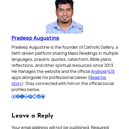
Pradeep Augustine
Pradeep Augustine is the founder of Catholic Gallery, a
faith-driven platform sharing Mass Readings in multiple
languages, prayers, quotes, catechism, Bible plans,
reflections, and other spiritual resources since 2013.
He manages the website and the official
Android
/
iOS
apps alongside his professional career (
Read his
story
). Stay connected with him on the official social
profiles below.
Follow Pradeep on Facebook
Follow Pradeep on Instagram
Follow Pradeep on X
Follow Pradeep on LinkedIn
Follow Pradeep on Pinterest
Subscribe to Pradeep’s Youtube Channel
Follow Pradeep on WordPress
Follow Pradeep on GitHub
Leave a Reply
Your email address will not be published.
Required