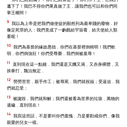
邋下了！我巴不得你們果真做了王﹐讓我們也可以和你們同
掌王權阿！
9
我以為上帝是把我們做使徒的顯然列為最卑賤的廢物﹐好
像定死罪的人：我們竟成了一齣戲給宇宙看﹐給天使給人類
看呢！
10
我們為基督的緣故愚拙﹐你們在基督裡倒精明！我們軟
弱﹐你們倒強壯！你們受尊榮﹐我們倒被羞辱！
11
直到現在這一點鐘﹐我們還是又饑又渴﹑又赤身裸體﹑又
挨拳打﹑飄泊無定﹐
12
勞勞苦苦﹐親手作工；被辱罵﹐我們就祝福；受逼迫﹐我
們就忍受；
13
被讒毀﹐我們就和解；我們還被看為世界的垃圾﹑萬物的
遺穢﹑直到現在！
14
我寫這些話﹑不是要叫你們羞愧﹐乃是要勸戒你們﹑像我
親愛的兒女一樣。