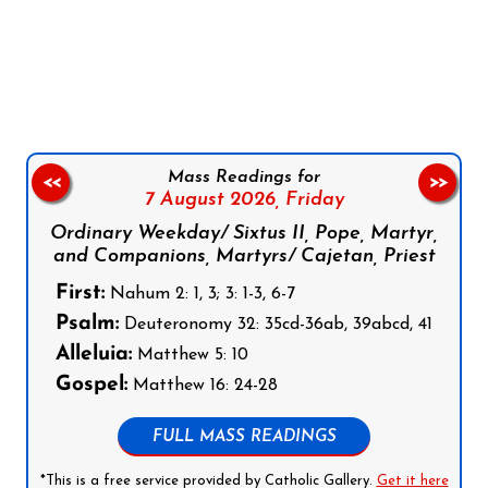
Follow us on Facebook
Follow us on Instagram
Follow us on X
Subscribe to our YouTube Channel
Follow us on WhatsApp
Mass Readings for
<<
>>
7 August 2026,
Friday
Ordinary Weekday/ Sixtus II, Pope, Martyr,
and Companions, Martyrs/ Cajetan, Priest
First:
Nahum 2: 1, 3; 3: 1-3, 6-7
Psalm:
Deuteronomy 32: 35cd-36ab, 39abcd, 41
Alleluia:
Matthew 5: 10
Gospel:
Matthew 16: 24-28
FULL MASS READINGS
*This is a free service provided by Catholic Gallery.
Get it here