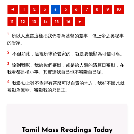
◄
1
2
3
4
5
6
7
8
9
10
11
12
13
14
15
16
►
1
所以人應當這樣把我們看為基督的差事﹐做上帝之奧秘事
的管家。
2
不但如此﹐這裡所求於管家的﹐就是要他顯為可信可靠。
3
論到我呢﹑我給你們審斷﹑或是給人類的清算日審斷﹐在
我看都是極小事。其實連我自己也不審斷自己呢。
4
我良知上雖不覺得有甚麼可以自責的地方﹐我卻不因此就
被斷為無罪。審斷我的乃是主。
Tamil Mass Readings Today