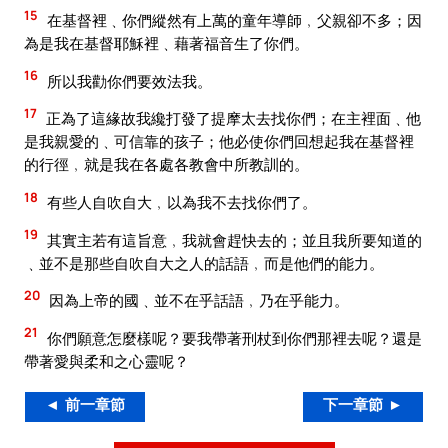
15
在基督裡﹑你們縱然有上萬的童年導師﹐父親卻不多；因
為是我在基督耶穌裡﹑藉著福音生了你們。
16
所以我勸你們要效法我。
17
正為了這緣故我纔打發了提摩太去找你們；在主裡面﹑他
是我親愛的﹑可信靠的孩子；他必使你們回想起我在基督裡
的行徑﹐就是我在各處各教會中所教訓的。
18
有些人自吹自大﹐以為我不去找你們了。
19
其實主若有這旨意﹐我就會趕快去的；並且我所要知道的
﹑並不是那些自吹自大之人的話語﹐而是他們的能力。
20
因為上帝的國﹑並不在乎話語﹐乃在乎能力。
21
你們願意怎麼樣呢？要我帶著刑杖到你們那裡去呢？還是
帶著愛與柔和之心靈呢？
◄ 前一章節
下一章節 ►