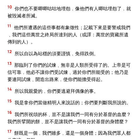
10
你們也不要唧唧咕咕地埋怨﹐像他們有人唧咕埋怨了﹐就
被毀滅者所滅。
11
他們所遭遇的這些事都有象徵性；記載下來是要警戒我們
﹑我們這些萬世之終局所達到的人（或譯：萬世的寶藏所遺
傳到的人）。
12
所以自以為站穩的須要謹慎﹐免得跌倒。
13
那臨到了你們的試煉﹑無非是人類所受得了的。上帝是可
信可靠﹐他必不讓你們受試煉﹑過於你們所能受的；他乃是
要連同試煉﹑開造出路來﹐使你們能擔受得起。
14
所以我親愛的﹐你們要逃避拜偶像的事。
15
我是拿你們當做精明人來說話的；你們要判斷我所說的。
16
我們所祝頌的杯﹑豈不是讓我們一同有分於基督的血麼？
我們所擘開的餅﹑豈不是讓我們一同有分於基督的身體麼？
17
餅既是一個﹐我們雖多﹐還是一個身體；因為我們眾人都