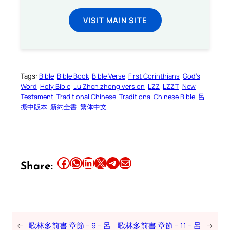
VISIT MAIN SITE
Tags:
Bible
Bible Book
Bible Verse
First Corinthians
God’s
Word
Holy Bible
Lu Zhen zhong version
LZZ
LZZT
New
Testament
Traditional Chinese
Traditional Chinese Bible
呂
振中版本
新約全書
繁体中文
Share this article on Facebook
Share this article on WhatsApp
Share this article on LinkedIn
Share this article on X
Share this article on Telegram
Email this Article
Share:
←
歌林多前書 章節 – 9 – 呂
歌林多前書 章節 – 11 – 呂
→