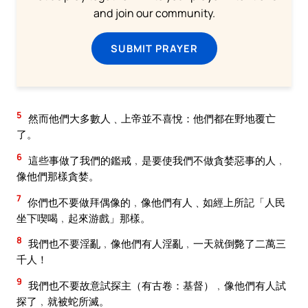
and join our community.
SUBMIT PRAYER
5
然而他們大多數人﹑上帝並不喜悅：他們都在野地覆亡
了。
6
這些事做了我們的鑑戒﹐是要使我們不做貪婪惡事的人﹐
像他們那樣貪婪。
7
你們也不要做拜偶像的﹐像他們有人﹑如經上所記「人民
坐下喫喝﹐起來游戲」那樣。
8
我們也不要淫亂﹐像他們有人淫亂﹐一天就倒斃了二萬三
千人！
9
我們也不要故意試探主（有古卷：基督）﹐像他們有人試
探了﹐就被蛇所滅。