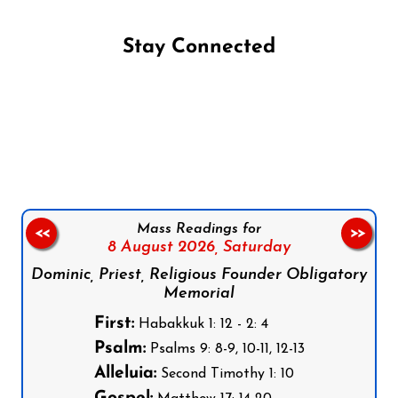
Stay Connected
Follow us on Facebook
Follow us on Instagram
Follow us on X
Subscribe to our YouTube Channel
Follow us on WhatsApp
Mass Readings for
<<
>>
8 August 2026,
Saturday
Dominic, Priest, Religious Founder Obligatory
Memorial
First:
Habakkuk 1: 12 - 2: 4
Psalm:
Psalms 9: 8-9, 10-11, 12-13
Alleluia:
Second Timothy 1: 10