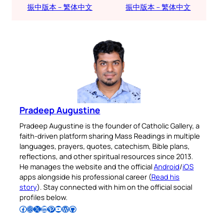
振中版本 – 繁体中文
振中版本 – 繁体中文
Pradeep Augustine
Pradeep Augustine is the founder of Catholic Gallery, a
faith-driven platform sharing Mass Readings in multiple
languages, prayers, quotes, catechism, Bible plans,
reflections, and other spiritual resources since 2013.
He manages the website and the official
Android
/
iOS
apps alongside his professional career (
Read his
story
). Stay connected with him on the official social
profiles below.
Follow Pradeep on Facebook
Follow Pradeep on Instagram
Follow Pradeep on X
Follow Pradeep on LinkedIn
Follow Pradeep on Pinterest
Subscribe to Pradeep’s Youtube Channel
Follow Pradeep on WordPress
Follow Pradeep on GitHub