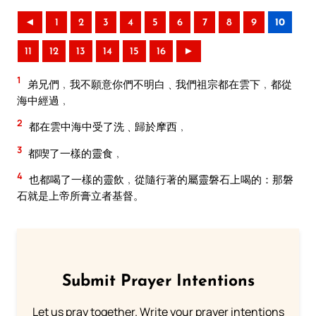
◄
1
2
3
4
5
6
7
8
9
10
11
12
13
14
15
16
►
1
弟兄們﹐我不願意你們不明白﹑我們祖宗都在雲下﹐都從
海中經過﹐
2
都在雲中海中受了洗﹑歸於摩西﹐
3
都喫了一樣的靈食﹐
4
也都喝了一樣的靈飲﹐從隨行著的屬靈磐石上喝的：那磐
石就是上帝所膏立者基督。
Submit Prayer Intentions
Let us pray together. Write your prayer intentions