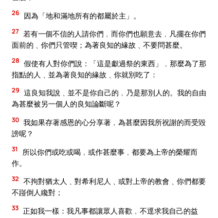
26
因為「地和滿地所有的都屬於主」。
27
若有一個不信的人請你們﹐而你們也願意去﹐凡擺在你們
面前的﹑你們只管喫；為著良知的緣故﹑不要問甚麼。
28
假使有人對你們說：「這是獻過祭的東西」﹐那麼為了那
指點的人﹑並為著良知的緣故﹑你就別吃了：
29
這良知我說﹑並不是你自己的﹐乃是那別人的。我的自由
為甚麼被另一個人的良知論斷呢？
30
我如果存著感恩的心分享著﹐為甚麼因我所祝謝的而受毀
謗呢？
31
所以你們或吃或喝﹐或作甚麼事﹐都要為上帝的榮耀而
作。
32
不拘對猶太人﹑對希利尼人﹑或對上帝的教會﹑你們都要
不踫倒人纔對；
33
正如我一樣：我凡事都讓眾人喜歡﹐不逕求我自己的益