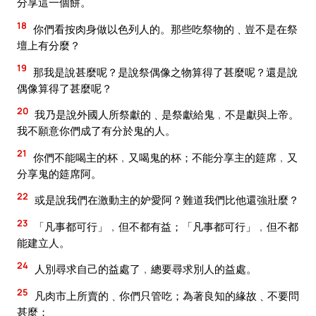
分享這一個餅。
18
你們看按肉身做以色列人的。那些吃祭物的﹑豈不是在祭
壇上有分麼？
19
那我是說甚麼呢？是說祭偶像之物算得了甚麼呢？還是說
偶像算得了甚麼呢？
20
我乃是說外國人所祭獻的﹑是祭獻給鬼﹐不是獻與上帝。
我不願意你們成了有分於鬼的人。
21
你們不能喝主的杯﹐又喝鬼的杯；不能分享主的筵席﹐又
分享鬼的筵席阿。
22
或是說我們在激動主的妒愛阿？難道我們比他還強壯麼？
23
「凡事都可行」﹐但不都有益；「凡事都可行」﹐但不都
能建立人。
24
人別尋求自己的益處了﹐總要尋求別人的益處。
25
凡肉市上所賣的﹑你們只管吃；為著良知的緣故﹑不要問
甚麼；