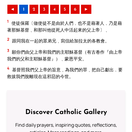
◄
1
2
3
4
5
6
►
1
使徒保羅〔做使徒不是由於人們﹐也不是藉著人﹐乃是藉
著那穌基督﹑和那叫他從死人中活起來的父上帝〕﹑
2
跟同我在一起的眾弟兄﹑寫信給加拉太的各教會。
3
願你們由父上帝和我們的主耶穌基督（有古卷作『由上帝
我們的父和主耶穌基督』）﹑蒙恩平安。
4
基督照我們父上帝的旨意﹑為我們的罪﹑把自己獻出﹐要
救拔我們脫離現在這邪惡的今世。
Discover Catholic Gallery
Find daily prayers, inspiring quotes, reflections,