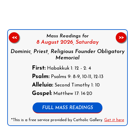
Follow us on Facebook
Follow us on Instagram
Follow us on X
Subscribe to our YouTube Channel
Follow us on WhatsApp
Mass Readings for
<<
>>
8 August 2026,
Saturday
Dominic, Priest, Religious Founder Obligatory
Memorial
First:
Habakkuk 1: 12 - 2: 4
Psalm:
Psalms 9: 8-9, 10-11, 12-13
Alleluia:
Second Timothy 1: 10
Gospel:
Matthew 17: 14-20
FULL MASS READINGS
*This is a free service provided by Catholic Gallery.
Get it here