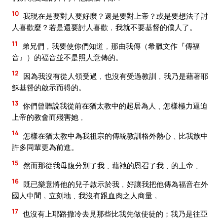
10
我現在是要對人要好麼？還是要對上帝？或是要想法子討
人喜歡麼？若是還要討人喜歡﹐我就不要基督的僕人了。
11
弟兄們﹐我要使你們知道﹐那由我傳（希臘文作『傳福
音』）的福音並不是照人意傳的。
12
因為我沒有從人領受過﹐也沒有受過教訓﹐我乃是藉著耶
穌基督的啟示而得的。
13
你們曾聽說我從前在猶太教中的起居為人﹑怎樣極力逼迫
上帝的教會而殘害她﹐
14
怎樣在猶太教中為我祖宗的傳統教訓格外熱心﹑比我族中
許多同輩更為前進。
15
然而那從我母腹分別了我﹑藉衪的恩召了我﹑的上帝﹑
16
既已樂意將他的兒子啟示於我﹐好讓我把他傳為福音在外
國人中間﹐立刻地﹑我沒有跟血肉之人商量﹐
17
也沒有上耶路撒冷去見那些比我先做使徒的；我乃是往亞