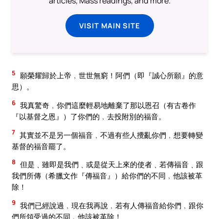
articles, Mass readings, and more.
VISIT MAIN SITE
5
願榮耀歸於上帝﹐世世無窮！阿們（即『誠心所願』的意
思）。
6
我真驚奇﹐你們這麼輕易地離棄了那以恩召（有古卷作
『以基督之恩』）了你們的﹐去投附別的福音。
7
其實並不是另一個福音﹐不過有些人攪亂你們﹐想要轉變
基督的福音罷了。
8
但是﹑雖即是我們﹑或是從天上來的使者﹑若傳福音﹑跟
我們所傳（希臘文作『傳福音』）給你們的不同﹐他該被革
除！
9
我們已經說過﹐現在我再說﹐若有人傳福音給你們﹐跟你
們所領受過的不同﹐他該被革除！