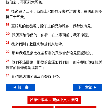
拉伯去﹐再回到大馬色。
18
後來過了三年﹐我纔上耶路撒冷去拜訪磯法﹐在他那裏停
留了十五天。
19
至於別的使徒呢﹑除了主的兄弟雅各﹑我都沒有見。
20
我所寫給你們的﹑你看﹑在上帝面前﹑我不撒謊。
21
後來我到了敘亞利和基利家地帶。
22
那時我還是猶太在基督裏的眾教會所沒見面認識的。
23
他們不過聽說﹑那從前直逼迫我們的﹑如今卻把他從前所
殘害的信仰傳為福音了；
24
他們就因我的緣故而榮耀上帝。
◄ 前一書
下一章節 ►
呂振中版本 – 繁体中文 – 索引