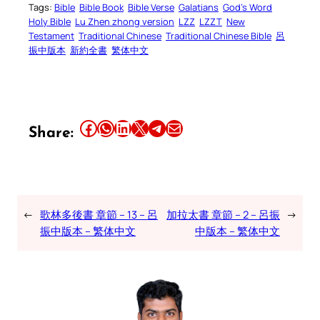
Tags:
Bible
Bible Book
Bible Verse
Galatians
God’s Word
Holy Bible
Lu Zhen zhong version
LZZ
LZZT
New
Testament
Traditional Chinese
Traditional Chinese Bible
呂
振中版本
新約全書
繁体中文
Share this article on Facebook
Share this article on WhatsApp
Share this article on LinkedIn
Share this article on X
Share this article on Telegram
Email this Article
Share:
←
歌林多後書 章節 – 13 – 呂
加拉太書 章節 – 2 – 呂振
→
振中版本 – 繁体中文
中版本 – 繁体中文