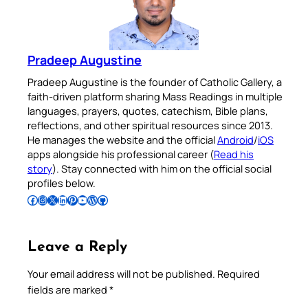
Pradeep Augustine
Pradeep Augustine is the founder of Catholic Gallery, a
faith-driven platform sharing Mass Readings in multiple
languages, prayers, quotes, catechism, Bible plans,
reflections, and other spiritual resources since 2013.
He manages the website and the official
Android
/
iOS
apps alongside his professional career (
Read his
story
). Stay connected with him on the official social
profiles below.
Follow Pradeep on Facebook
Follow Pradeep on Instagram
Follow Pradeep on X
Follow Pradeep on LinkedIn
Follow Pradeep on Pinterest
Subscribe to Pradeep’s Youtube Channel
Follow Pradeep on WordPress
Follow Pradeep on GitHub
Leave a Reply
Your email address will not be published.
Required
fields are marked
*