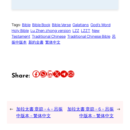
Tags:
Bible
Bible Book
Bible Verse
Galatians
God’s Word
Holy Bible
Lu Zhen zhong version
LZZ
LZZT
New
Testament
Traditional Chinese
Traditional Chinese Bible
呂
振中版本
新約全書
繁体中文
Share this article on Facebook
Share this article on WhatsApp
Share this article on LinkedIn
Share this article on X
Share this article on Telegram
Email this Article
Share:
←
加拉太書 章節 – 4 – 呂振
加拉太書 章節 – 6 – 呂振
→
中版本 – 繁体中文
中版本 – 繁体中文