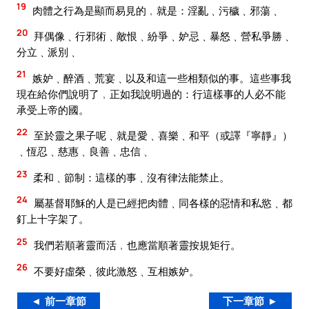
19
肉體之行為是顯而易見的﹐就是：淫亂﹑污穢﹑邪蕩﹑
20
拜偶像﹑行邪術﹑敵恨﹑紛爭﹑妒忌﹑暴怒﹑營私爭勝﹑
分立﹑派別﹑
21
嫉妒﹑醉酒﹑荒宴﹑以及和這一些相類似的事。這些事我
現在給你們說明了﹐正如我說明過的：行這樣事的人必不能
承受上帝的國。
22
至於靈之果子呢﹑就是愛﹑喜樂﹑和平（或譯『寧靜』）
﹑恆忍﹑慈惠﹑良善﹑忠信﹑
23
柔和﹑節制：這樣的事﹑沒有律法能禁止。
24
屬基督耶穌的人是已經把肉體﹑同各樣的惡情和私慾﹑都
釘上十字架了。
25
我們若順著靈而活﹐也應當順著靈按規矩行。
26
不要好虛榮﹑彼此激怒﹑互相嫉妒。
◄ 前一章節
下一章節 ►