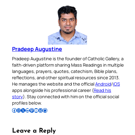
Pradeep Augustine
Pradeep Augustine is the founder of Catholic Gallery, a
faith-driven platform sharing Mass Readings in multiple
languages, prayers, quotes, catechism, Bible plans,
reflections, and other spiritual resources since 2013.
He manages the website and the official
Android
/
iOS
apps alongside his professional career (
Read his
story
). Stay connected with him on the official social
profiles below.
Follow Pradeep on Facebook
Follow Pradeep on Instagram
Follow Pradeep on X
Follow Pradeep on LinkedIn
Follow Pradeep on Pinterest
Subscribe to Pradeep’s Youtube Channel
Follow Pradeep on WordPress
Follow Pradeep on GitHub
Leave a Reply