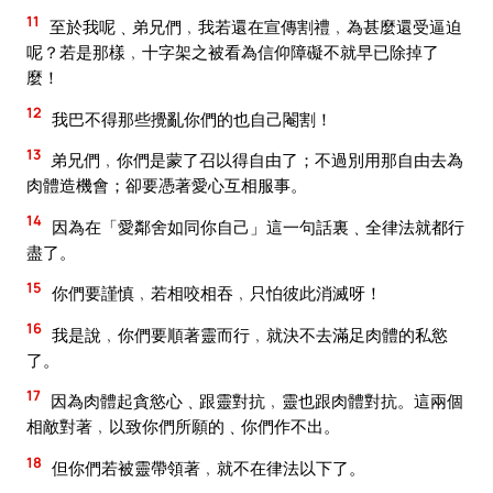
11
至於我呢﹑弟兄們﹐我若還在宣傳割禮﹐為甚麼還受逼迫
呢？若是那樣﹐十字架之被看為信仰障礙不就早已除掉了
麼！
12
我巴不得那些攪亂你們的也自己閹割！
13
弟兄們﹐你們是蒙了召以得自由了；不過別用那自由去為
肉體造機會；卻要憑著愛心互相服事。
14
因為在「愛鄰舍如同你自己」這一句話裏﹑全律法就都行
盡了。
15
你們要謹慎﹐若相咬相吞﹐只怕彼此消滅呀！
16
我是說﹐你們要順著靈而行﹐就決不去滿足肉體的私慾
了。
17
因為肉體起貪慾心﹑跟靈對抗﹐靈也跟肉體對抗。這兩個
相敵對著﹐以致你們所願的﹑你們作不出。
18
但你們若被靈帶領著﹐就不在律法以下了。