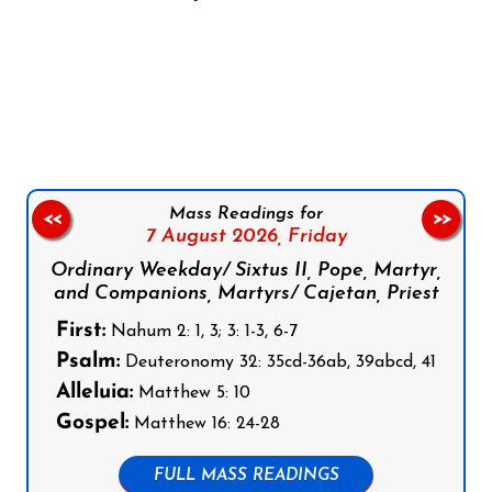
Follow us on Facebook
Follow us on Instagram
Follow us on X
Subscribe to our YouTube Channel
Follow us on WhatsApp
Mass Readings for
<<
>>
7 August 2026,
Friday
Ordinary Weekday/ Sixtus II, Pope, Martyr,
and Companions, Martyrs/ Cajetan, Priest
First:
Nahum 2: 1, 3; 3: 1-3, 6-7
Psalm:
Deuteronomy 32: 35cd-36ab, 39abcd, 41
Alleluia:
Matthew 5: 10
Gospel:
Matthew 16: 24-28
FULL MASS READINGS