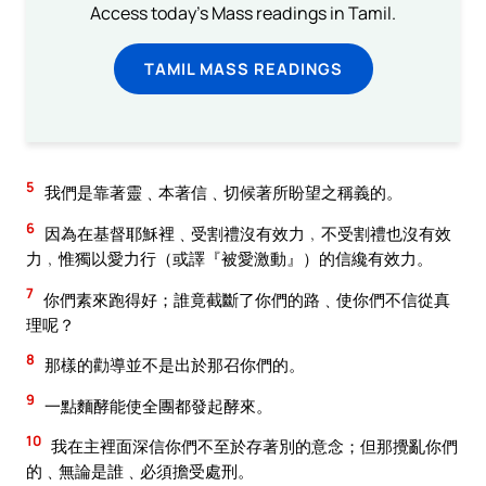
Access today's Mass readings in Tamil.
TAMIL MASS READINGS
5
我們是靠著靈﹑本著信﹑切候著所盼望之稱義的。
6
因為在基督耶穌裡﹑受割禮沒有效力﹐不受割禮也沒有效
力﹐惟獨以愛力行（或譯『被愛激動』）的信纔有效力。
7
你們素來跑得好；誰竟截斷了你們的路﹑使你們不信從真
理呢？
8
那樣的勸導並不是出於那召你們的。
9
一點麵酵能使全團都發起酵來。
10
我在主裡面深信你們不至於存著別的意念；但那攪亂你們
的﹑無論是誰﹑必須擔受處刑。