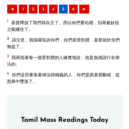
◄
1
2
3
4
5
6
►
1
基督釋放了我們得自主了。所以你們要站穩﹐別再被奴役
之軛纏住了。
2
請注意﹐我保羅告訴你們﹐你們若受割禮﹐基督就於你們
無益了。
3
我再指著每一個受割禮的人確實地說﹐他是負債該行全律
法的。
4
你們這些要靠著律法得稱義的人﹐你們是跟基督斷絕﹑從
恩典中墜落了。
Tamil Mass Readings Today