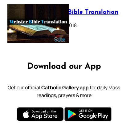
Webster Bible Translation
October 11, 2018
Download our App
Get our official
Catholic Gallery app
for daily Mass
readings, prayers & more