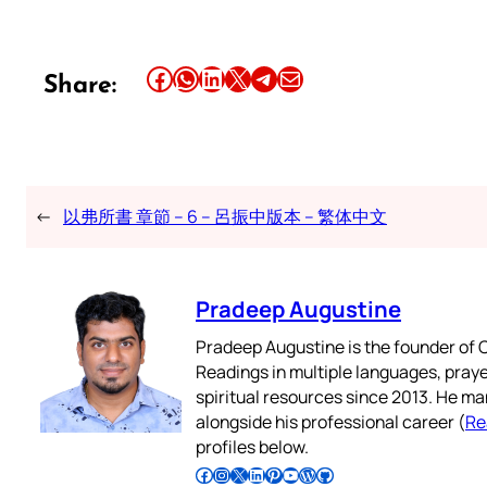
Share this article on Facebook
Share this article on WhatsApp
Share this article on LinkedIn
Share this article on X
Share this article on Telegram
Email this Article
Share:
←
以弗所書 章節 – 6 – 呂振中版本 – 繁体中文
Pradeep Augustine
Pradeep Augustine is the founder of C
Readings in multiple languages, praye
spiritual resources since 2013. He ma
alongside his professional career (
Re
profiles below.
Follow Pradeep on Facebook
Follow Pradeep on Instagram
Follow Pradeep on X
Follow Pradeep on LinkedIn
Follow Pradeep on Pinterest
Subscribe to Pradeep’s Youtube Channel
Follow Pradeep on WordPress
Follow Pradeep on GitHub