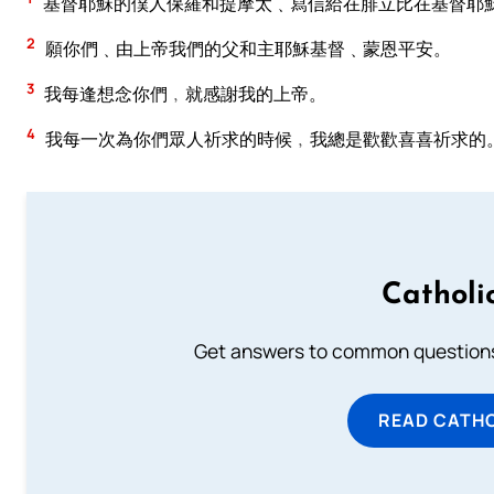
基督耶穌的僕人保羅和提摩太﹑寫信給在腓立比在基督耶
2
願你們﹑由上帝我們的父和主耶穌基督﹑蒙恩平安。
3
我每逢想念你們﹐就感謝我的上帝。
4
我每一次為你們眾人祈求的時候﹐我總是歡歡喜喜祈求的
Catholi
Get answers to common questions 
READ CATH