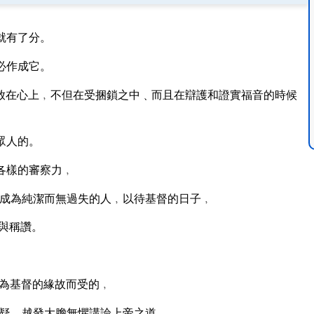
就有了分。
必作成它。
放在心上﹐不但在受捆鎖之中﹑而且在辯護和證實福音的時候
眾人的。
各樣的審察力﹐
成為純潔而無過失的人﹐以待基督的日子﹐
與稱讚。
為基督的緣故而受的﹐
疑﹐越發大膽無懼講論上帝之道。