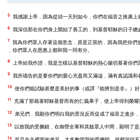
5
我感謝上帝﹐因為從頭一天到如今﹑你們在福音之推廣上
6
我深信那在你們身上開始了善工的﹑到基督耶穌的日子總
7
我為你們眾人存著這個意念﹑原是正當的﹐因為我把你們
﹑你們眾人在恩惠上都和我一同有分。
8
上帝給我作證﹐我是怎樣以基督耶穌的熱心腸切慕著你們
9
我所禱告的是要你們的愛心充盈而又滿溢﹐滿有真認識和
10
使你們能試驗甚麼是美好的事（或譯『能辨別是非』）好
11
充滿了那藉著耶穌基督而有的仁義果子﹐使上帝得到榮耀
12
弟兄們﹐我願你們明白我的景況反而促成了福音之進步﹐
13
以致我的受捆鎖﹑在御營全軍和其餘眾人中間﹐顯明了是
14
並且在主裡面的弟兄﹑大多數因我的受捆鎖﹑就都深信不