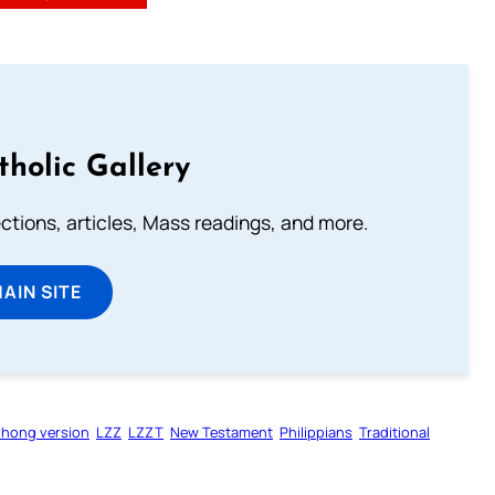
tholic Gallery
lections, articles, Mass readings, and more.
MAIN SITE
zhong version
LZZ
LZZT
New Testament
Philippians
Traditional