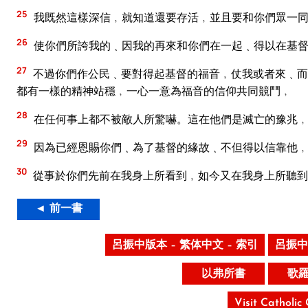
25
我既然這樣深信﹐就知道還要存活﹐並且要和你們眾一同
26
使你們所誇我的﹑因我的再來和你們在一起﹑得以在基
27
不過你們作公民﹑要對得起基督的福音﹐仗我或者來﹑而
都有一樣的精神站穩﹐一心一意為福音的信仰共同競鬥﹐
28
在任何事上都不被敵人所驚嚇。這在他們是滅亡的豫兆﹐
29
因為已經恩賜你們﹑為了基督的緣故﹑不但得以信靠他
30
從事於你們先前在我身上所看到﹐如今又在我身上所聽到
◄ 前一書
呂振中版本 – 繁体中文 – 索引
呂振中
以弗所書
歌
Visit Catholic