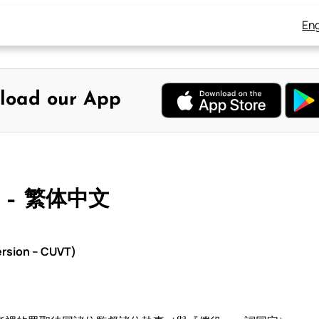
Eng
load our App
 – 繁体中文
rsion – CUVT)