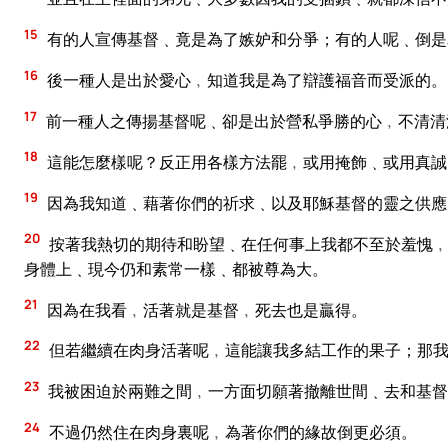
15
有的人宣傳基督﹑竟是為了嫉妒和分爭；有的人呢﹑倒是
16
後一種人是出於愛心﹐知道我是為了辯護福音而受派的。
17
前一種人之傳揚基督呢﹑卻是出於營私爭勝的心﹐不清清
18
這能怎麼樣呢？反正用各樣方法罷﹐或用掩飾﹑或用真誠
19
因為我知道﹑藉著你們的祈求﹑以及耶穌基督的靈之供應
20
按著我熱切的期待和盼望﹑在任何事上我都不至於羞愧﹐
身體上﹑現今仍和素常一樣﹑都被尊為大。
21
因為在我看﹐活著就是基督﹐死去也是贏得。
22
但若繼續在肉身活著呢﹐這能讓我多結工作的果子；那我
23
我被困迫於兩難之間﹐一方面切願著撤離世間﹑去和基督
24
不過仍然住在肉身裏呢﹐為著你們的緣故倒更必須。