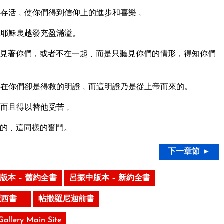
存活﹐使你們得到信仰上的進步和喜樂﹐
督耶穌裏越發充盈滿溢。
見著你們﹐或者不在一起﹑而是只聽見你們的情形﹐得知你們
在你們卻是得救的明證﹐而這明證乃是從上帝而來的。
﹐而且得以替他受苦﹐
的﹑這同樣的奮鬥。
下一章節 ►
版本 – 舊約全書
呂振中版本 – 新約全書
羅西書
帖撒羅尼迦前書
 Gallery Main Site