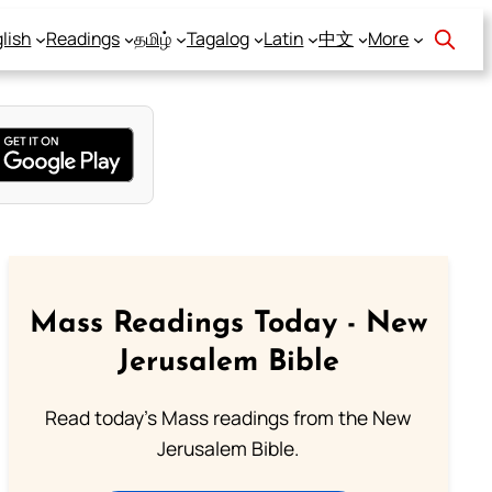
lish
Readings
தமிழ்
Tagalog
Latin
中文
More
Mass Readings Today - New
Jerusalem Bible
Read today's Mass readings from the New
Jerusalem Bible.