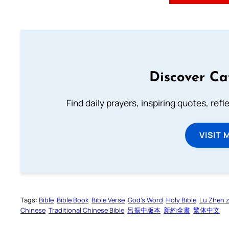
Discover Ca
Find daily prayers, inspiring quotes, ref
VISIT 
Tags:
Bible
Bible Book
Bible Verse
God’s Word
Holy Bible
Lu Zhen 
Chinese
Traditional Chinese Bible
呂振中版本
新約全書
繁体中文