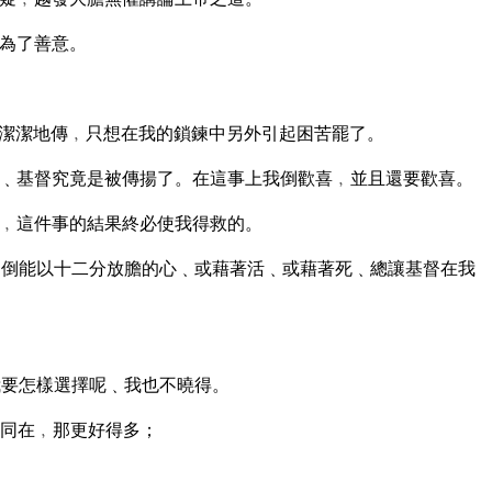
為了善意。
潔潔地傳﹐只想在我的鎖鍊中另外引起困苦罷了。
﹑基督究竟是被傳揚了。在這事上我倒歡喜﹐並且還要歡喜。
﹐這件事的結果終必使我得救的。
倒能以十二分放膽的心﹑或藉著活﹑或藉著死﹑總讓基督在我
要怎樣選擇呢﹑我也不曉得。
同在﹐那更好得多；