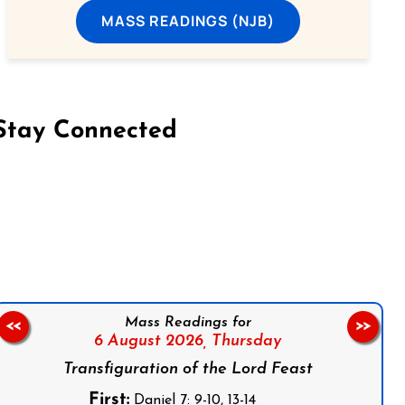
MASS READINGS (NJB)
Stay Connected
on Facebook
Follow us on Instagram
Follow us on X
Subscribe to our YouTube Channel
Follow us on WhatsApp
Mass Readings for
<<
>>
6 August 2026,
Thursday
Transfiguration of the Lord Feast
First:
Daniel 7: 9-10, 13-14