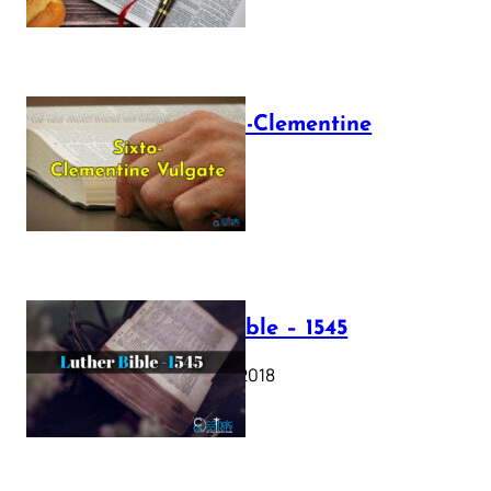
The Sixto-Clementine
Vulgate
July 12, 2025
Luther Bible – 1545
October 17, 2018