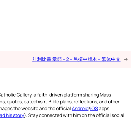
腓利比書 章節 – 2 – 呂振中版本 – 繁体中文
→
atholic Gallery, a faith-driven platform sharing Mass
rs, quotes, catechism, Bible plans, reflections, and other
nages the website and the official
Android
/
iOS
apps
ad his story
). Stay connected with him on the official social