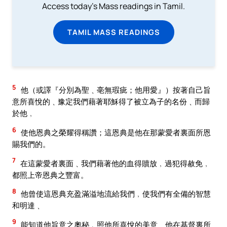
Access today's Mass readings in Tamil.
TAMIL MASS READINGS
5
他（或譯『分別為聖﹑亳無瑕疵；他用愛』）按著自己旨
意所喜悅的﹑豫定我們藉著耶穌得了被立為子的名份﹑而歸
於他﹐
6
使他恩典之榮耀得稱讚；這恩典是他在那蒙愛者裏面所恩
賜我們的。
7
在這蒙愛者裏面﹑我們藉著他的血得贖放﹐過犯得赦免﹐
都照上帝恩典之豐富。
8
他曾使這恩典充盈滿溢地流給我們﹐使我們有全備的智慧
和明達﹑
9
能知道他旨意之奧秘﹐照他所喜悅的美意﹑他在基督裏所