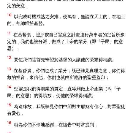
定的美意﹑
10
以完成時機成熟之安排﹐使萬有﹑無論在天上的﹑在地上
的﹑都總歸於基督。
11
在基督裏﹑照那按自己旨意之計畫運行萬事者的定旨所豫
定的﹑我們也被分派﹑做成了上帝的業分（即『子民』的意
思）﹐
12
要使我們這首先寄望於基督的人讓他的榮耀得稱讚。
13
在基督裏﹑你們也成了業分；既已聽見真理之道﹑你們得
救的福音﹑來信他﹐你們也就由所應許的聖靈蓋印；
14
聖靈是我們得嗣業的質定﹐直等到做上帝產業（即『子
民』的意思）的得贖放﹐使他的榮耀得稱讚。
15
為這緣故﹐我既聽見你們中間對主耶穌有信心﹑對眾聖徒
有愛心﹐
16
就為你們不停地感謝﹐在禱告中時常提到﹐