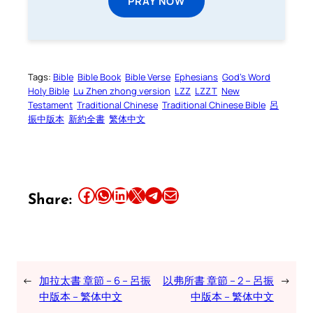
PRAY NOW
Tags:
Bible
Bible Book
Bible Verse
Ephesians
God’s Word
Holy Bible
Lu Zhen zhong version
LZZ
LZZT
New
Testament
Traditional Chinese
Traditional Chinese Bible
呂
振中版本
新約全書
繁体中文
Share this article on Facebook
Share this article on WhatsApp
Share this article on LinkedIn
Share this article on X
Share this article on Telegram
Email this Article
Share:
←
加拉太書 章節 – 6 – 呂振
以弗所書 章節 – 2 – 呂振
→
中版本 – 繁体中文
中版本 – 繁体中文