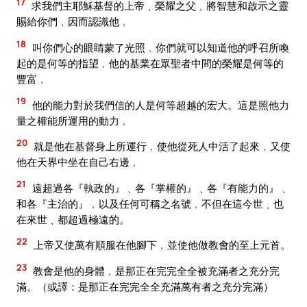
17
求我們主耶穌基督的上帝﹑榮耀之父﹑將智慧和啟示之靈
賜給你們﹐因而認識他﹐
18
叫你們心的眼睛蒙了光照﹐你們就可以知道他的呼召所喚
起的是何等的指望﹐他的基業在眾聖者中間的榮耀是何等的
豐富﹐
19
他的能力對於我們信的人是何等超越的宏大。這是照他力
量之權能所運用的動力﹐
20
就是他在基督身上所運行﹐使他從死人中活了起來﹐又使
他在天界中坐在自己右邊﹐
21
遠超過各『執政的』﹑各『掌權的』﹑各『有能力的』﹑
和各『主治的』﹐以及任何可稱之名號﹐不但在這今世﹑也
在來世﹑都超過極遠的。
22
上帝又使萬有順服在他腳下﹐並使他做教會的至上元首。
23
教會是他的身體﹐是那正在完完全全被充滿者之充分完
滿。（或譯：是那正在完完全全充滿萬有者之充分完滿）