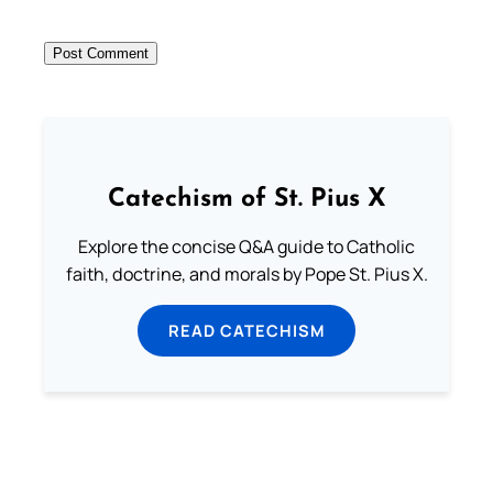
Catechism of St. Pius X
Explore the concise Q&A guide to Catholic
faith, doctrine, and morals by Pope St. Pius X.
READ CATECHISM