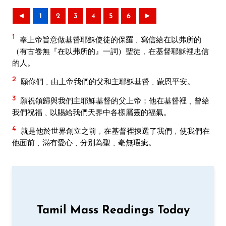
◄
1
2
3
4
5
6
►
1
奉上帝旨意做基督耶穌使徒的保羅﹑寫信給在以弗所的
（有古卷無『在以弗所的』一詞）聖徒﹐在基督耶穌裡忠信
的人。
2
願你們﹑由上帝我們的父和主耶穌基督﹑蒙恩平安。
3
願祝頌歸與我們主耶穌基督的父上帝；他在基督裡﹑曾給
我們祝福﹑以賜給我們天界中各樣屬靈的福氣。
4
就是他於世界創立之前﹐在基督裡揀選了我們﹐使我們在
他面前﹑滿有愛心﹑分別為聖﹑亳無瑕疵。
Tamil Mass Readings Today