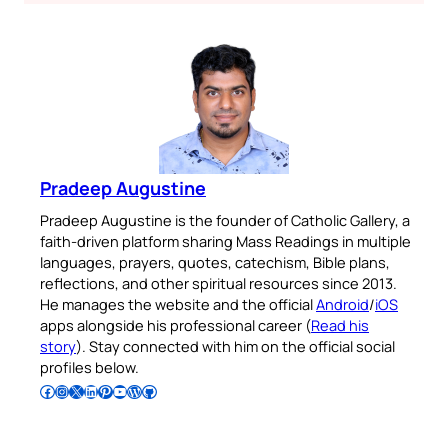
Pradeep Augustine
Pradeep Augustine is the founder of Catholic Gallery, a
faith-driven platform sharing Mass Readings in multiple
languages, prayers, quotes, catechism, Bible plans,
reflections, and other spiritual resources since 2013.
He manages the website and the official
Android
/
iOS
apps alongside his professional career (
Read his
story
). Stay connected with him on the official social
profiles below.
Follow Pradeep on Facebook
Follow Pradeep on Instagram
Follow Pradeep on X
Follow Pradeep on LinkedIn
Follow Pradeep on Pinterest
Subscribe to Pradeep’s Youtube Channel
Follow Pradeep on WordPress
Follow Pradeep on GitHub