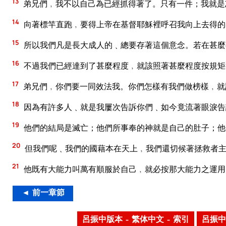
13
弟兄們﹐我不以自己為已經抓得著了。只有一件；我就是
14
向著標竿直跑﹐要得上帝在基督耶穌裡呼召我向上去得的
15
所以我們凡是長大成人的﹑總要存著這個意念。若在甚麼
16
不過我們已經達到了甚麼程度﹐就該照著甚麼程度按規矩
17
弟兄們﹐你們要一同效法我。你們怎樣有我們做榜樣﹐就
18
因為有許多人﹑就是我屢次告訴你們﹑如今竟流著眼淚告
19
他們的結局是滅亡；他們所事奉的神就是自己的肚子；他
20
但我們呢﹑我們的國藉本在天上﹐我們還切候著拯救者
21
他既有大能力叫萬有順服於自己﹐就必按那大能力之運用
◄ 前一章節
呂振中版本 – 繁体中文 – 索引
呂振中