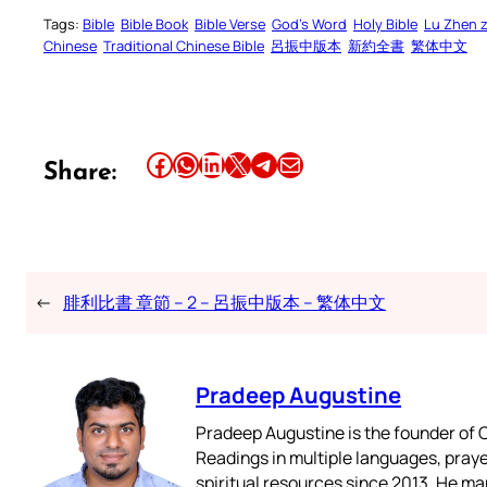
Tags:
Bible
Bible Book
Bible Verse
God’s Word
Holy Bible
Lu Zhen 
Chinese
Traditional Chinese Bible
呂振中版本
新約全書
繁体中文
Share this article on Facebook
Share this article on WhatsApp
Share this article on LinkedIn
Share this article on X
Share this article on Telegram
Email this Article
Share:
←
腓利比書 章節 – 2 – 呂振中版本 – 繁体中文
Pradeep Augustine
Pradeep Augustine is the founder of C
Readings in multiple languages, praye
spiritual resources since 2013. He ma