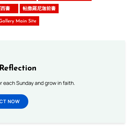
羅西書
帖撒羅尼迦前書
 Gallery Main Site
Reflection
or each Sunday and grow in faith.
ECT NOW