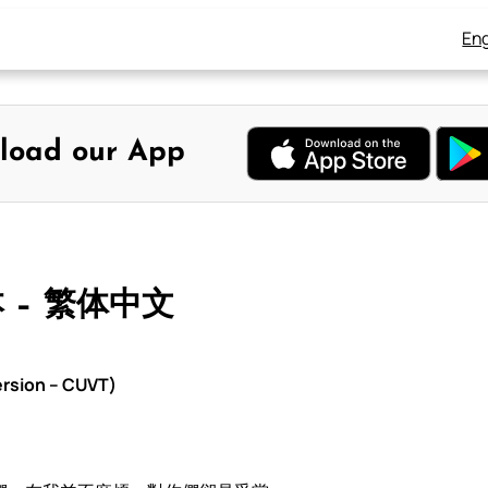
Eng
load our App
本 – 繁体中文
rsion – CUVT)