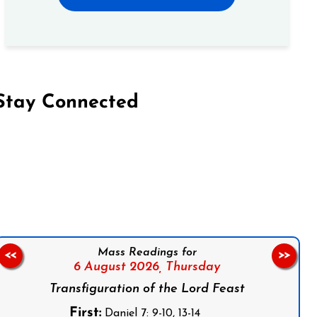
Stay Connected
on Facebook
Follow us on Instagram
Follow us on X
Subscribe to our YouTube Channel
Follow us on WhatsApp
Mass Readings for
<<
>>
6 August 2026,
Thursday
Transfiguration of the Lord Feast
First:
Daniel 7: 9-10, 13-14