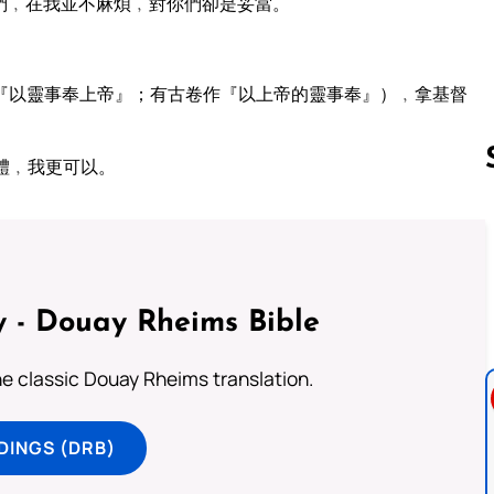
們﹐在我並不麻煩﹐對你們卻是妥當。
『以靈事奉上帝』；有古卷作『以上帝的靈事奉』）﹐拿基督
體﹐我更可以。
Follow us 
 - Douay Rheims Bible
he classic Douay Rheims translation.
DINGS (DRB)