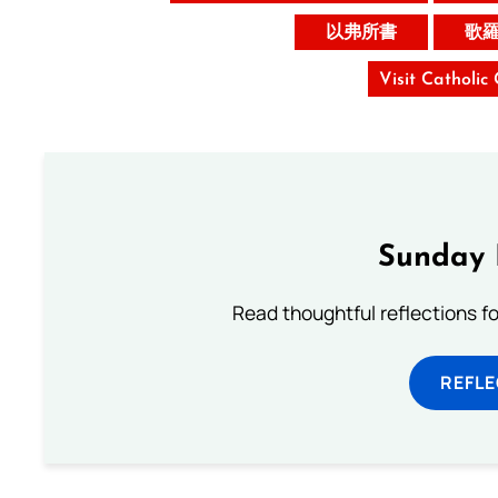
以弗所書
歌
Visit Catholic
Sunday 
Read thoughtful reflections f
REFL