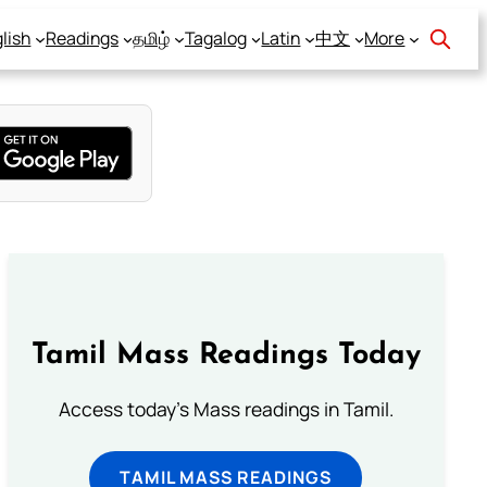
lish
Readings
தமிழ்
Tagalog
Latin
中文
More
Tamil Mass Readings Today
Access today's Mass readings in Tamil.
TAMIL MASS READINGS