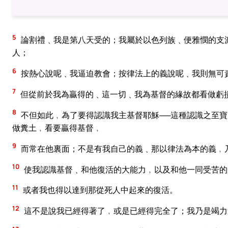
5
論割禮﹑我是第八天受的；我屬於以色列族﹑便雅憫的支
人；
6
按熱心說呢﹑我逼迫教會；按律法上的義說呢﹑我則無可
7
但從前於我為贏得的﹑這一切﹑我為基督的緣故都看做虧
8
不但如此﹐為了要得認識我主基督耶穌──這種認識之至
做糞土﹐看要贏得基督﹐
9
而常在他裏面；不是有我自己的義﹑那以律法為本的義﹐
10
使我認識基督﹑和他復活的大能力﹐以及和他一同受苦的
11
或者我也得以達到那從死人中起來的復活。
12
這不是說我已經得著了﹐或是已經得完全了；我乃是竭力