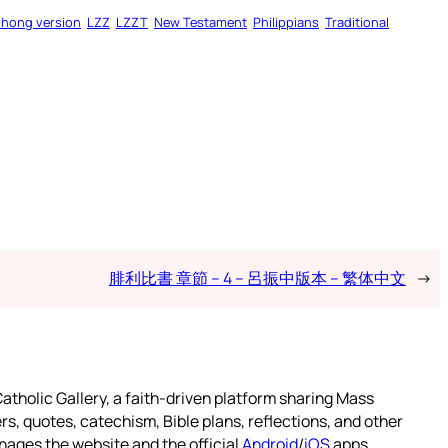
zhong version
LZZ
LZZT
New Testament
Philippians
Traditional
腓利比書 章節 – 4 – 呂振中版本 – 繁体中文
→
atholic Gallery, a faith-driven platform sharing Mass
rs, quotes, catechism, Bible plans, reflections, and other
nages the website and the official
Android
/
iOS
apps