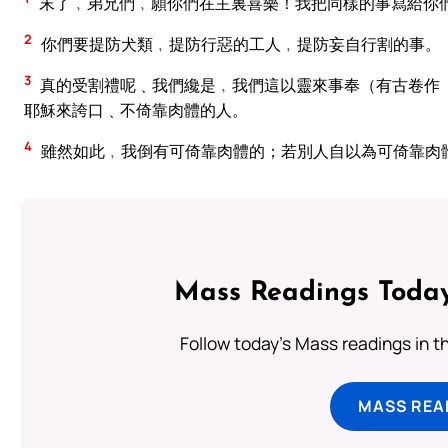
末了﹐弟兄們﹐願你們在主裏喜樂！我把同樣的事寫給你
2
你們要提防犬類﹐提防行惡的工人﹐提防妄自行割的事。
3
真的受割禮呢﹑我們纔是﹐我們這以靈來事奉（有古卷作
耶穌來誇口﹑不倚靠肉體的人。
4
雖然如此﹐我倒有可倚靠肉體的；若別人自以為可倚靠肉
Mass Readings Today
Follow today's Mass readings in t
MASS REA