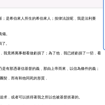
派；是希伯來人所生的希伯來人；按律法說呢﹑我是法利賽
責備。
損了。
寶﹐我竟將萬事都看做虧損了；為了他﹐我已經虧損了一切﹐看
乃是有那憑著信基督的義﹑那由上帝而來﹑以信為條件的義；
團契﹐而有和他同死的形質﹐
追求﹐或者可以抓得著我之所以也被基督抓著的。