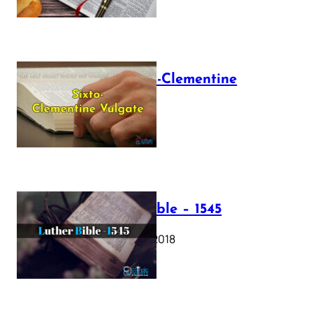
The Sixto-Clementine
Vulgate
July 12, 2025
Luther Bible – 1545
October 17, 2018