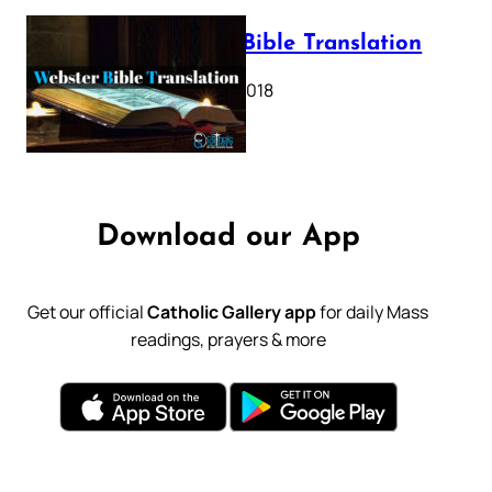
Webster Bible Translation
October 11, 2018
Download our App
Get our official
Catholic Gallery app
for daily Mass
readings, prayers & more