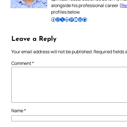
alongside his professional career (
Re
profiles below.
Follow Pradeep on Facebook
Follow Pradeep on Instagram
Follow Pradeep on X
Follow Pradeep on LinkedIn
Follow Pradeep on Pinterest
Subscribe to Pradeep’s Youtube Channel
Follow Pradeep on WordPress
Follow Pradeep on GitHub
Leave a Reply
Your email address will not be published.
Required fields
Comment
*
Name
*