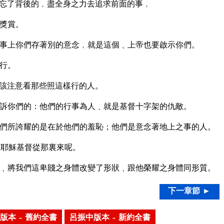
忘了背後的﹐盡全身之力去追求前面的事﹐
獎賞。
事上你們存著別的意念﹐就是這個﹑上帝也要啟示你們。
行。
該注意看那些照這樣行的人。
訴你們的：他們的行事為人﹑就是基督十字架的仇敵。
們所誇耀的是在於他們的羞恥；他們是意念著地上之事的人。
主耶穌基督從那裏來呢。
﹑將我們這卑賤之身體改變了形狀﹑跟他榮耀之身體同形質。
下一章節 ►
版本 – 舊約全書
呂振中版本 – 新約全書