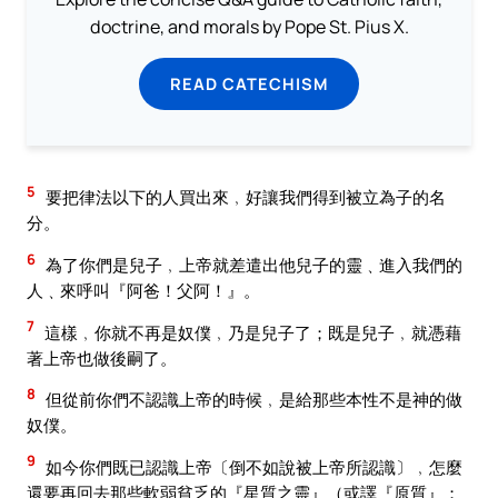
doctrine, and morals by Pope St. Pius X.
READ CATECHISM
5
要把律法以下的人買出來﹐好讓我們得到被立為子的名
分。
6
為了你們是兒子﹐上帝就差遣出他兒子的靈﹑進入我們的
人﹑來呼叫『阿爸！父阿！』。
7
這樣﹐你就不再是奴僕﹐乃是兒子了；既是兒子﹐就憑藉
著上帝也做後嗣了。
8
但從前你們不認識上帝的時候﹐是給那些本性不是神的做
奴僕。
9
如今你們既已認識上帝〔倒不如說被上帝所認識〕﹐怎麼
還要再回去那些軟弱貧乏的『星質之靈』（或譯『原質』；