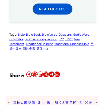
READ QUOTES
Tags:
Bible
Bible Book
Bible Verse
Galatians
God’s Word
Holy Bible
Lu Zhen zhong version
LZZ
LZZT
New
Testament
Traditional Chinese
Traditional Chinese Bible
呂
振中版本
新約全書
繁体中文
Share this article on Facebook
Share this article on WhatsApp
Share this article on LinkedIn
Share this article on X
Share this article on Telegram
Email this Article
Share:
←
加拉太書 章節 – 3 – 呂振
加拉太書 章節 – 5 – 呂振
→