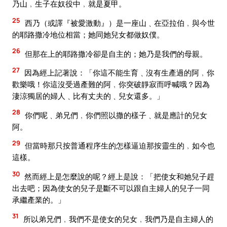
乃山﹐生子在奴役中﹐就是夏甲。
25
西乃（或譯『被愛激動』）是一座山﹑在亞拉伯﹐與今世
的耶路撒冷地位相當；她同她兒女都做奴僕。
26
但那在上的耶路撒冷卻是自主的；她乃是我們的母親。
27
因為經上記著說：「你這不能生育﹑沒有生產過的阿﹐你
歡樂哦！你這沒受過產難的阿﹐你突破靜寂而呼喊哦？因為
淒涼獨居的婦人﹑比有丈夫的﹑兒女還多。」
28
你們呢﹑弟兄們﹐你們照以撒的樣子﹑就是應計的兒女
阿。
29
但當時那只按普通程序生的怎樣逼迫那按靈生的﹐如今也
這樣。
30
然而經上是怎麼說的呢？經上是說：「把使女和她兒子趕
出去吧；因為使女的兒子是斷不可以跟自主婦人的兒子一同
承繼產業的。」
31
所以弟兄們﹐我們不是使女的兒女﹐我們乃是自主婦人的