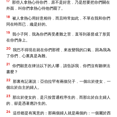
17
那些人拿熱心待你們﹐原不是好意﹐乃是想要把你們關在
外面﹐叫你們拿熱心待他們罷了。
18
被人拿熱心用好意相待﹐而且時常如此﹐不單在我和你們
同在時而已﹐纔是好的。
19
我小子阿﹐我為你們再受產難之苦﹐直等到基督成了形質
在你們身上。
20
我巴不得現在就在你們那裡﹑來改變我的口氣﹐因為我為
了你們﹑心裏真是為難。
21
你們願意在律法以下的人哪﹐請告訴我﹐你們沒有聽律法
書麼？
22
那裏有記著說：亞伯拉罕有兩個兒子﹐一個出於使女﹐一
個出於自主的婦人。
23
那出於使女的﹑是只按普通程序生的﹑而那出於自主婦人
的﹑卻是憑著應許生的。
24
這些都是有寓意的：那兩個婦人就是兩個約：一個屬於西