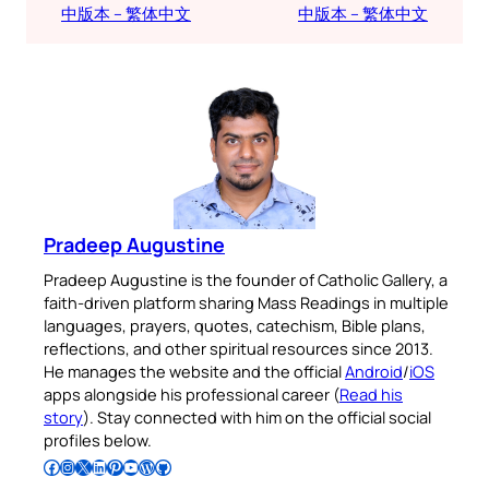
中版本 – 繁体中文
中版本 – 繁体中文
Pradeep Augustine
Pradeep Augustine is the founder of Catholic Gallery, a
faith-driven platform sharing Mass Readings in multiple
languages, prayers, quotes, catechism, Bible plans,
reflections, and other spiritual resources since 2013.
He manages the website and the official
Android
/
iOS
apps alongside his professional career (
Read his
story
). Stay connected with him on the official social
profiles below.
Follow Pradeep on Facebook
Follow Pradeep on Instagram
Follow Pradeep on X
Follow Pradeep on LinkedIn
Follow Pradeep on Pinterest
Subscribe to Pradeep’s Youtube Channel
Follow Pradeep on WordPress
Follow Pradeep on GitHub