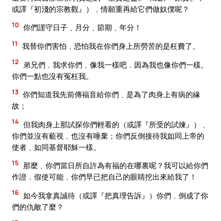
或譯『初淺的宗教觀』）﹐情願重再給它們做奴僕呢？
10
你們謹守日子﹑月分﹑節期﹑年分！
11
我替你們害怕﹐恐怕我在你們身上所勞苦的是枉費了。
12
弟兄們﹐我求你們﹑像我一樣吧﹐因為我也像你們一樣。
你們一點也沒有冤枉我。
13
你們知道我先前傳福音給你們﹑是為了肉身上有病的緣
故；
14
但我肉身上那試探你們輕看的（或譯『所受的試煉』）﹑
你們並沒有藐視﹐也沒有唾棄；你們反倒接待我如同上帝的
使者﹑如同基督耶穌一樣。
15
那麼﹑你們當日所自許為有福的在哪裏呢？我可以給你們
作證﹐假使可能﹐你們早已把自己的眼睛挖出來給我了！
16
如今我拿真誠待（或譯『把真理告訴』）你們﹐倒成了你
們的仇敵了麼？