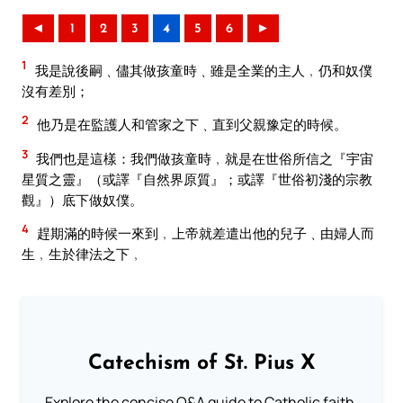
◄
1
2
3
4
5
6
►
1
我是說後嗣﹑儘其做孩童時﹑雖是全業的主人﹐仍和奴僕
沒有差別；
2
他乃是在監護人和管家之下﹑直到父親豫定的時候。
3
我們也是這樣：我們做孩童時﹐就是在世俗所信之『宇宙
星質之靈』（或譯『自然界原質』；或譯『世俗初淺的宗教
觀』）底下做奴僕。
4
趕期滿的時候一來到﹐上帝就差遣出他的兒子﹑由婦人而
生﹐生於律法之下﹐
Catechism of St. Pius X
Explore the concise Q&A guide to Catholic faith,