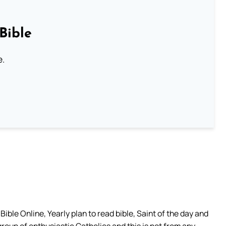
Bible
e.
ible Online, Yearly plan to read bible, Saint of the day and