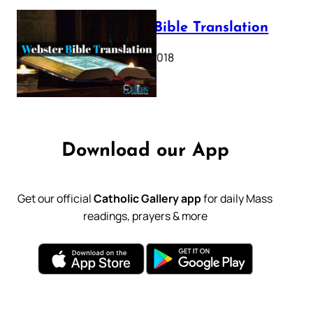
Webster Bible Translation
October 11, 2018
Download our App
Get our official
Catholic Gallery app
for daily Mass
readings, prayers & more