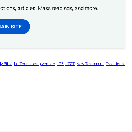
lections, articles, Mass readings, and more.
MAIN SITE
ly Bible
Lu Zhen zhong version
LZZ
LZZT
New Testament
Traditional