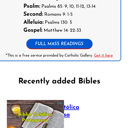
Psalm:
Psalms 85: 9, 10, 11-12, 13-14
Second:
Romans 9: 1-5
Alleluia:
Psalms 130: 5
Gospel:
Matthew 14: 22-33
FULL MASS READINGS
*This is a free service provided by Catholic Gallery.
Get it here
Recently added Bibles
Bíblia Católica
Portuguesa
July 16, 2025