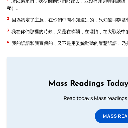
所以弟兄們﹐我從前到你們那裡去﹐並沒有用超特的話語
秘）。
2
因為我定了主意﹑在你們中間不知道別的﹐只知道耶穌基
3
我在你們那裡的時候﹑又是在軟弱﹑在懼怕﹑在大戰兢中
4
我的話語和我宣傳的﹑又不是用委婉動聽的智慧話語﹐乃
Mass Readings Today
Read today's Mass readings 
MASS REA