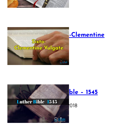
The Sixto-Clementine
Vulgate
July 12, 2025
Luther Bible – 1545
October 17, 2018