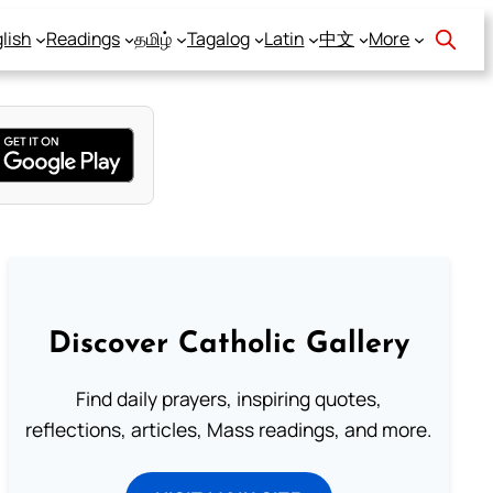
lish
Readings
தமிழ்
Tagalog
Latin
中文
More
Discover Catholic Gallery
Find daily prayers, inspiring quotes,
reflections, articles, Mass readings, and more.