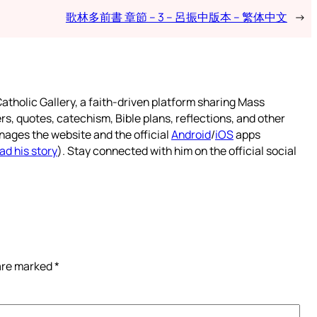
歌林多前書 章節 – 3 – 呂振中版本 – 繁体中文
→
atholic Gallery, a faith-driven platform sharing Mass
rs, quotes, catechism, Bible plans, reflections, and other
nages the website and the official
Android
/
iOS
apps
ad his story
). Stay connected with him on the official social
 are marked
*