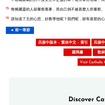
15
惟獨屬靈的人卻審察萬事﹐而自己倒不被甚麼人所審察。
16
誰知道了主的心思﹑好教導他呢？我們呢﹑卻有基督的心
◄ 前一章節
呂振中版本 – 繁体中文 – 索引
呂振中
羅馬書
歌林
Visit Catholic
Discover Ca