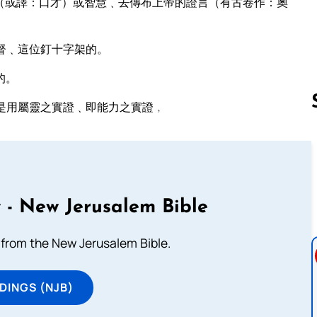
（或譯：口才）或智慧﹑去傳布上帝的證言（有古卷作：奧
督﹑這位釘十字架的。
的。
是用屬靈之實證﹑即能力之實證﹐
Follow us 
 - New Jerusalem Bible
from the New Jerusalem Bible.
DINGS (NJB)