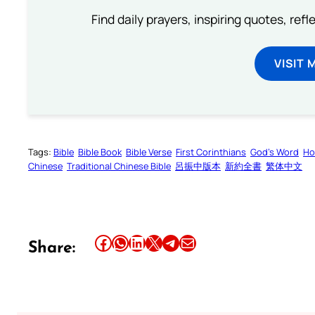
Find daily prayers, inspiring quotes, ref
VISIT 
Tags:
Bible
Bible Book
Bible Verse
First Corinthians
God’s Word
Ho
Chinese
Traditional Chinese Bible
呂振中版本
新約全書
繁体中文
Share this article on Facebook
Share this article on WhatsApp
Share this article on LinkedIn
Share this article on X
Share this article on Telegram
Email this Article
Share: