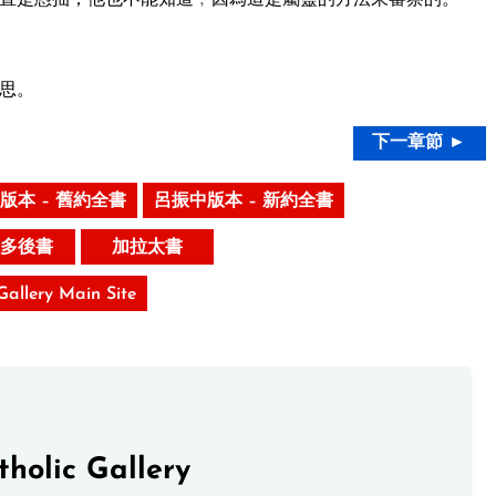
思。
下一章節 ►
版本 – 舊約全書
呂振中版本 – 新約全書
多後書
加拉太書
 Gallery Main Site
tholic Gallery