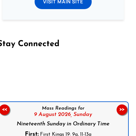
VISIT MAIN SITE
Stay Connected
on Facebook
Follow us on Instagram
Follow us on X
Subscribe to our YouTube Channel
Follow us on WhatsApp
Mass Readings for
<<
>>
9 August 2026,
Sunday
Nineteenth Sunday in Ordinary Time
First:
First Kings 19: 9a, 11-13a