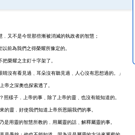
慧﹐又不是今世那些漸被消滅的執政者的智慧；
世以前為我們之得榮耀所豫定的。
不把榮耀之主釘十字架了。
眼睛沒有看見過﹑耳朵沒有聽見過﹑人心沒有思想過的。」
上帝之深奧也探索透了。
？照樣子﹐上帝的事﹑除了上帝的靈﹑也沒有能知道的。
來的靈﹐好使我們知道上帝所恩賜我們的事。
乃是用靈的智慧所教的﹐用屬靈的話﹑解釋屬靈的事。
直是愚拙；他也不能知道﹐因為這是屬靈的方法來審察的。