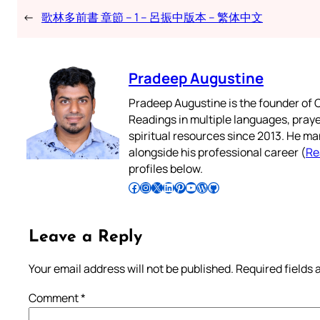
←
歌林多前書 章節 – 1 – 呂振中版本 – 繁体中文
Pradeep Augustine
Pradeep Augustine is the founder of C
Readings in multiple languages, praye
spiritual resources since 2013. He ma
alongside his professional career (
Re
profiles below.
Follow Pradeep on Facebook
Follow Pradeep on Instagram
Follow Pradeep on X
Follow Pradeep on LinkedIn
Follow Pradeep on Pinterest
Subscribe to Pradeep’s Youtube Channel
Follow Pradeep on WordPress
Follow Pradeep on GitHub
Leave a Reply
Your email address will not be published.
Required fields
Comment
*