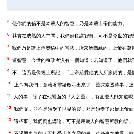
5
使你們的信不是本著人的智慧﹐乃是本著上帝的能力。
6
其實在成熟的人中間﹑我們倒也講智慧。可不是今世的智
7
我們乃是講上帝奧秘中的智慧﹐所來所隱藏的﹑上帝在萬
8
這智慧﹑今世的執政者沒有一個知道；若知道了﹐他們就
9
不﹐這乃是像經上所記：「上帝給愛他的人所豫備的﹑是
10
上帝向我們﹑竟藉著靈給啟示出來了；靈探索透萬事﹐連
11
人的事﹑除了在他裡面的『人之靈』﹑有甚麼人能知道呢
12
我們呢﹑並不是領受了世界的靈﹐乃是領受了那從上帝而
13
這些事﹑我們倒也講論﹐可不是用屬人的智慧所教的話﹐
14
不過屬血氣的人不接受上帝之靈的事；這些事在他看﹑簡