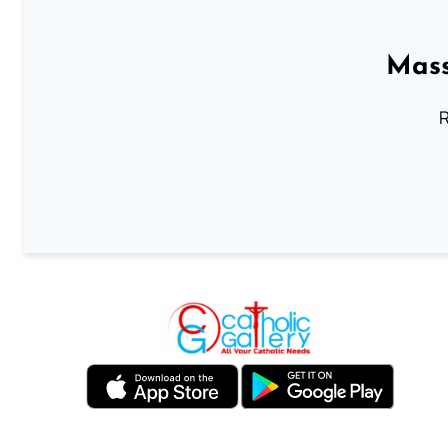
Mass
R