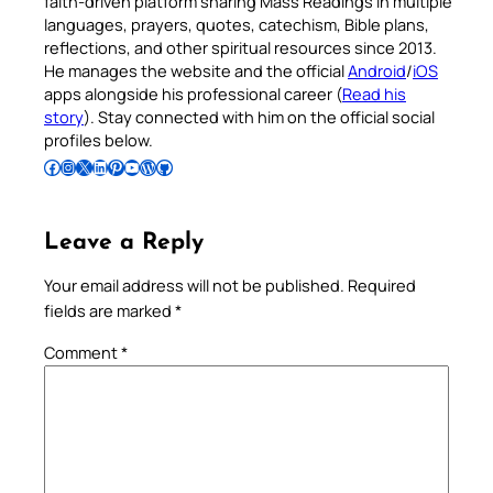
faith-driven platform sharing Mass Readings in multiple
languages, prayers, quotes, catechism, Bible plans,
reflections, and other spiritual resources since 2013.
He manages the website and the official
Android
/
iOS
apps alongside his professional career (
Read his
story
). Stay connected with him on the official social
profiles below.
Follow Pradeep on Facebook
Follow Pradeep on Instagram
Follow Pradeep on X
Follow Pradeep on LinkedIn
Follow Pradeep on Pinterest
Subscribe to Pradeep’s Youtube Channel
Follow Pradeep on WordPress
Follow Pradeep on GitHub
Leave a Reply
Your email address will not be published.
Required
fields are marked
*
Comment
*