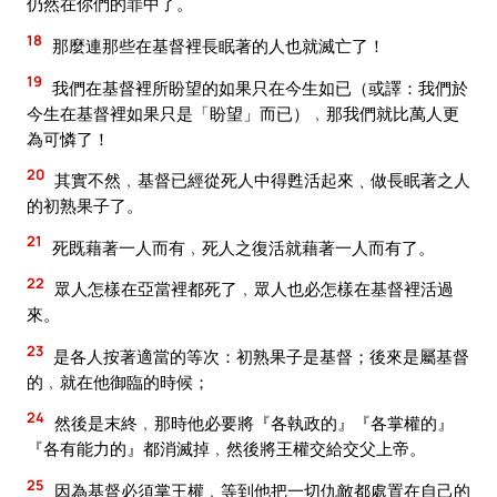
仍然在你們的罪中了。
18
那麼連那些在基督裡長眠著的人也就滅亡了！
19
我們在基督裡所盼望的如果只在今生如已（或譯：我們於
今生在基督裡如果只是「盼望」而已）﹐那我們就比萬人更
為可憐了！
20
其實不然﹐基督已經從死人中得甦活起來﹑做長眠著之人
的初熟果子了。
21
死既藉著一人而有﹐死人之復活就藉著一人而有了。
22
眾人怎樣在亞當裡都死了﹐眾人也必怎樣在基督裡活過
來。
23
是各人按著適當的等次：初熟果子是基督；後來是屬基督
的﹐就在他御臨的時候；
24
然後是末終﹐那時他必要將『各執政的』『各掌權的』
『各有能力的』都消滅掉﹐然後將王權交給交父上帝。
25
因為基督必須掌王權﹐等到他把一切仇敵都處置在自己的