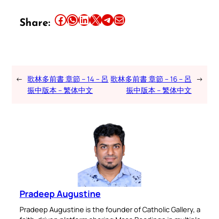
Share this article on Facebook
Share this article on WhatsApp
Share this article on LinkedIn
Share this article on X
Share this article on Telegram
Email this Article
Share:
←
歌林多前書 章節 – 14 – 呂
歌林多前書 章節 – 16 – 呂
→
振中版本 – 繁体中文
振中版本 – 繁体中文
Pradeep Augustine
Pradeep Augustine is the founder of Catholic Gallery, a