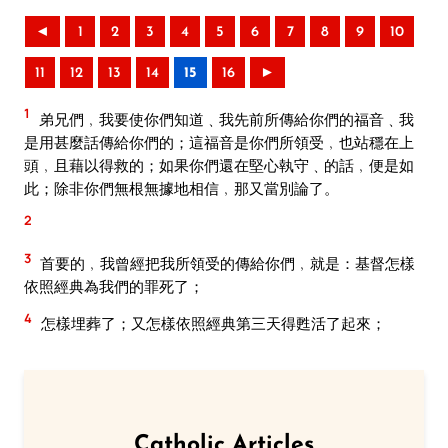
◄
1
2
3
4
5
6
7
8
9
10
11
12
13
14
15
16
►
1
弟兄們﹐我要使你們知道﹑我先前所傳給你們的福音﹑我
是用甚麼話傳給你們的；這福音是你們所領受﹐也站穩在上
頭﹐且藉以得救的；如果你們還在堅心執守﹑的話﹐便是如
此；除非你們無根無據地相信﹐那又當別論了。
2
3
首要的﹐我曾經把我所領受的傳給你們﹐就是：基督怎樣
依照經典為我們的罪死了；
4
怎樣埋葬了；又怎樣依照經典第三天得甦活了起來；
Catholic Articles