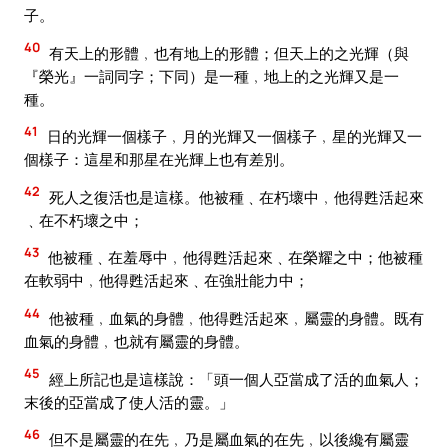
子。
40
有天上的形體﹐也有地上的形體；但天上的之光輝（與
『榮光』一詞同字；下同）是一種﹐地上的之光輝又是一
種。
41
日的光輝一個樣子﹐月的光輝又一個樣子﹐星的光輝又一
個樣子：這星和那星在光輝上也有差別。
42
死人之復活也是這樣。他被種﹑在朽壞中﹐他得甦活起來
﹑在不朽壞之中；
43
他被種﹑在羞辱中﹐他得甦活起來﹑在榮耀之中；他被種
在軟弱中﹐他得甦活起來﹑在強壯能力中；
44
他被種﹐血氣的身體﹐他得甦活起來﹐屬靈的身體。既有
血氣的身體﹐也就有屬靈的身體。
45
經上所記也是這樣說：「頭一個人亞當成了活的血氣人；
末後的亞當成了使人活的靈。」
46
但不是屬靈的在先﹐乃是屬血氣的在先﹐以後纔有屬靈