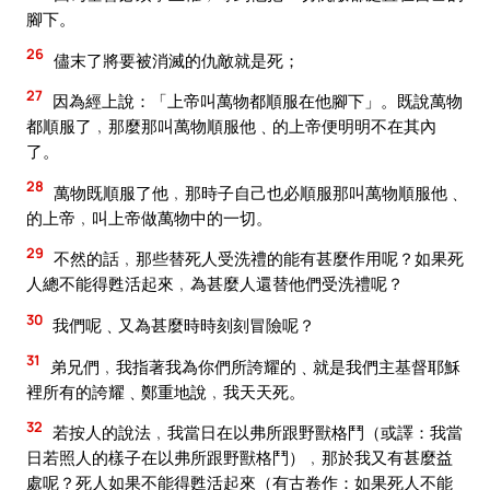
腳下。
26
儘末了將要被消滅的仇敵就是死；
27
因為經上說：「上帝叫萬物都順服在他腳下」。既說萬物
都順服了﹐那麼那叫萬物順服他﹑的上帝便明明不在其內
了。
28
萬物既順服了他﹐那時子自己也必順服那叫萬物順服他﹑
的上帝﹐叫上帝做萬物中的一切。
29
不然的話﹐那些替死人受洗禮的能有甚麼作用呢？如果死
人總不能得甦活起來﹐為甚麼人還替他們受洗禮呢？
30
我們呢﹑又為甚麼時時刻刻冒險呢？
31
弟兄們﹐我指著我為你們所誇耀的﹑就是我們主基督耶穌
裡所有的誇耀﹑鄭重地說﹐我天天死。
32
若按人的說法﹐我當日在以弗所跟野獸格鬥（或譯：我當
日若照人的樣子在以弗所跟野獸格鬥）﹐那於我又有甚麼益
處呢？死人如果不能得甦活起來（有古卷作：如果死人不能