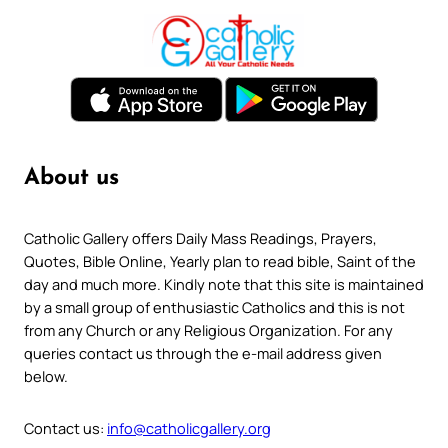
About us
Catholic Gallery offers Daily Mass Readings, Prayers,
Quotes, Bible Online, Yearly plan to read bible, Saint of the
day and much more. Kindly note that this site is maintained
by a small group of enthusiastic Catholics and this is not
from any Church or any Religious Organization. For any
queries contact us through the e-mail address given
below.
Contact us:
info@catholicgallery.org