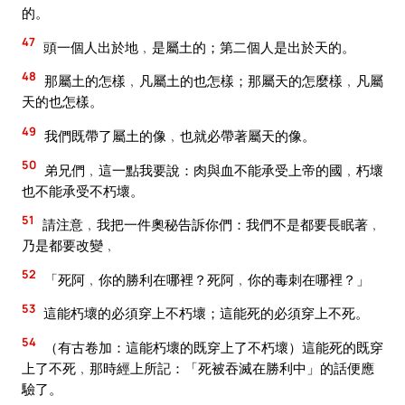
的。
47
頭一個人出於地﹐是屬土的；第二個人是出於天的。
48
那屬土的怎樣﹐凡屬土的也怎樣；那屬天的怎麼樣﹐凡屬
天的也怎樣。
49
我們既帶了屬土的像﹐也就必帶著屬天的像。
50
弟兄們﹐這一點我要說：肉與血不能承受上帝的國﹐朽壞
也不能承受不朽壞。
51
請注意﹐我把一件奧秘告訴你們：我們不是都要長眠著﹐
乃是都要改變﹐
52
「死阿﹐你的勝利在哪裡？死阿﹐你的毒刺在哪裡？」
53
這能朽壞的必須穿上不朽壞；這能死的必須穿上不死。
54
（有古卷加：這能朽壞的既穿上了不朽壞）這能死的既穿
上了不死﹐那時經上所記：「死被吞滅在勝利中」的話便應
驗了。