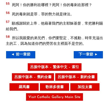
55
死阿！你的勝利在哪裡？死阿！你的毒刺在那裡？
56
死的毒刺就是罪﹐罪的勢力就是律法。
57
願感謝歸於上帝﹐他藉著我們的主耶穌基督﹑常把勝利賜
給我們。
58
所以我親愛的弟兄們﹐你們要堅定﹑不搖動﹐時常充溢出
主的工﹐因為知道你們的勞苦在主裡面不是空的。
◄ 前一章節
下一章節 ►
呂振中版本 – 繁体中文 – 索引
呂振中版本 – 舊約全書
呂振中版本 – 新約全書
羅馬書
歌林多後書
加拉太書
Visit Catholic Gallery Main Site