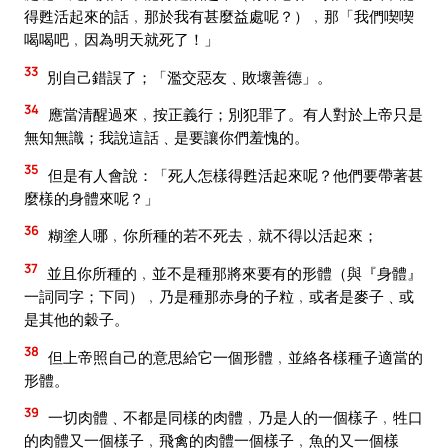
得甦活起來的話﹐那於我有甚麼益處呢？）﹐那「我們喫喫
喝喝吧﹐因為明天就死了！」
33
別自己錯誤了；「濫交惡友﹑敗壞善德」。
34
應當清醒過來﹐按正義行；別犯罪了。有人對於上帝只是
無知無識；我說這話﹑是要讓你們羞愧的。
35
但是有人會說：「死人怎樣得甦活起來呢？他們要帶著甚
麼樣的身體來呢？」
36
糊塗人哪﹐你所種的若不死去﹐就不得以活起來；
37
並且你所種的﹐並不是種那將來要有的形體（與『身體』
一詞同字；下同）﹐乃是種那赤身的子粒﹐或者是麥子﹑或
是其他的穀子。
38
但上帝照自己的意思給它一個形體﹐並絡各樣種子適當的
形體。
39
一切肉體﹑不都是同樣的肉體﹐乃是人的一個樣子﹐牲口
的肉體又一個樣子﹐飛禽的肉體一個樣子﹐魚的又一個樣