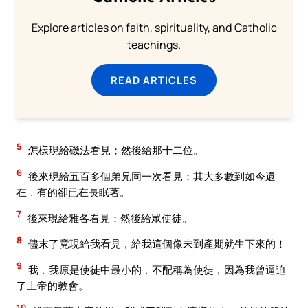
Explore articles on faith, spirituality, and Catholic
teachings.
READ ARTICLES
5
怎樣現給磯法看見；然後給那十二位。
6
後來現給五百多個弟兄同一次看見；其大多數到如今還
在﹐有的卻已在長眠著。
7
後來現給雅各看見；然後給眾使徒。
8
儘末了竟現給我看見﹐給我這個像未到產期就生下來的！
9
我﹐我原是使徒中最小的﹐不配稱為使徒﹐因為我曾逼迫
了上帝的教會。
10