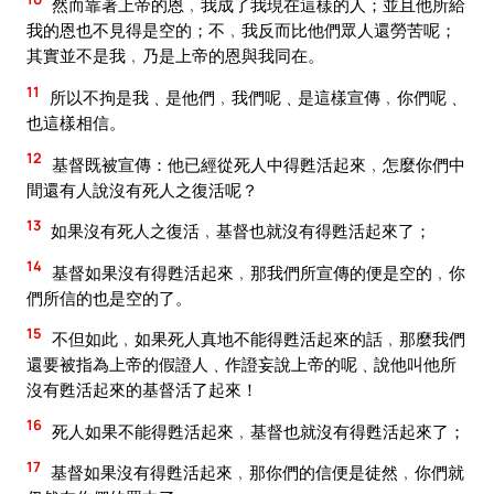
然而靠著上帝的恩﹐我成了我現在這樣的人；並且他所給
我的恩也不見得是空的；不﹐我反而比他們眾人還勞苦呢；
其實並不是我﹐乃是上帝的恩與我同在。
11
所以不拘是我﹑是他們﹐我們呢﹑是這樣宣傳﹐你們呢﹑
也這樣相信。
12
基督既被宣傳：他已經從死人中得甦活起來﹐怎麼你們中
間還有人說沒有死人之復活呢？
13
如果沒有死人之復活﹐基督也就沒有得甦活起來了；
14
基督如果沒有得甦活起來﹐那我們所宣傳的便是空的﹐你
們所信的也是空的了。
15
不但如此﹐如果死人真地不能得甦活起來的話﹐那麼我們
還要被指為上帝的假證人﹑作證妄說上帝的呢﹑說他叫他所
沒有甦活起來的基督活了起來！
16
死人如果不能得甦活起來﹐基督也就沒有得甦活起來了；
17
基督如果沒有得甦活起來﹐那你們的信便是徒然﹐你們就