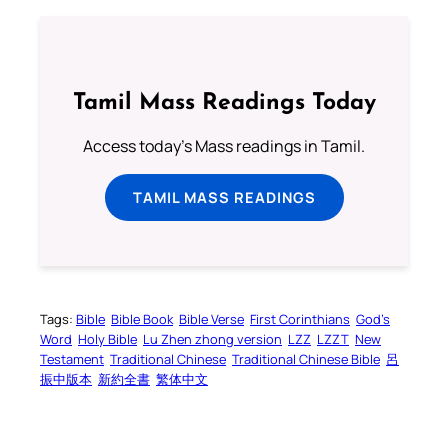
Tamil Mass Readings Today
Access today's Mass readings in Tamil.
TAMIL MASS READINGS
Tags:
Bible
Bible Book
Bible Verse
First Corinthians
God’s
Word
Holy Bible
Lu Zhen zhong version
LZZ
LZZT
New
Testament
Traditional Chinese
Traditional Chinese Bible
呂
振中版本
新約全書
繁体中文