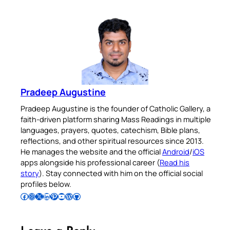
Pradeep Augustine
Pradeep Augustine is the founder of Catholic Gallery, a
faith-driven platform sharing Mass Readings in multiple
languages, prayers, quotes, catechism, Bible plans,
reflections, and other spiritual resources since 2013.
He manages the website and the official
Android
/
iOS
apps alongside his professional career (
Read his
story
). Stay connected with him on the official social
profiles below.
Follow Pradeep on Facebook
Follow Pradeep on Instagram
Follow Pradeep on X
Follow Pradeep on LinkedIn
Follow Pradeep on Pinterest
Subscribe to Pradeep’s Youtube Channel
Follow Pradeep on WordPress
Follow Pradeep on GitHub