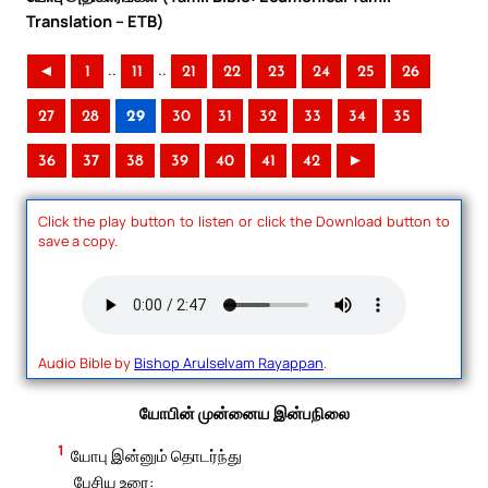
Translation – ETB)
..
..
◄
1
11
21
22
23
24
25
26
27
28
29
30
31
32
33
34
35
36
37
38
39
40
41
42
►
Click the play button to listen or click the Download button to
save a copy.
Audio Bible by
Bishop Arulselvam Rayappan
.
யோபின் முன்னைய இன்பநிலை
1
யோபு இன்னும் தொடர்ந்து
பேசிய உரை: