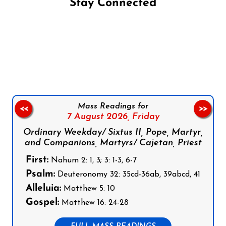
Stay Connected
Follow us on Facebook
Follow us on Instagram
Follow us on X
Subscribe to our YouTube Channel
Follow us on WhatsApp
Mass Readings for
<<
>>
7 August 2026,
Friday
Ordinary Weekday/ Sixtus II, Pope, Martyr,
and Companions, Martyrs/ Cajetan, Priest
First:
Nahum 2: 1, 3; 3: 1-3, 6-7
Psalm:
Deuteronomy 32: 35cd-36ab, 39abcd, 41
Alleluia:
Matthew 5: 10
Gospel:
Matthew 16: 24-28