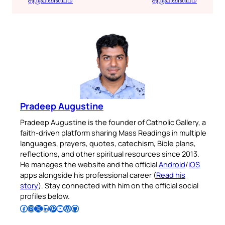
Pradeep Augustine
Pradeep Augustine is the founder of Catholic Gallery, a
faith-driven platform sharing Mass Readings in multiple
languages, prayers, quotes, catechism, Bible plans,
reflections, and other spiritual resources since 2013.
He manages the website and the official
Android
/
iOS
apps alongside his professional career (
Read his
story
). Stay connected with him on the official social
profiles below.
Follow Pradeep on Facebook
Follow Pradeep on Instagram
Follow Pradeep on X
Follow Pradeep on LinkedIn
Follow Pradeep on Pinterest
Subscribe to Pradeep’s Youtube Channel
Follow Pradeep on WordPress
Follow Pradeep on GitHub