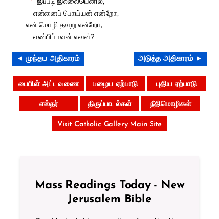
இப்படி இல்லையெனில்,
என்னைப் பொய்யன் என்றோ,
என் மொழி தவறு என்றோ,
எண்பிப்பவன் எவன்?
◄ முந்தய அதிகாரம்
அடுத்த அதிகாரம் ►
பைபிள் அட்டவணை
பழைய ஏற்பாடு
புதிய ஏற்பாடு
எஸ்தர்
திருப்பாடல்கள்
நீதிமொழிகள்
Visit Catholic Gallery Main Site
Mass Readings Today - New
Jerusalem Bible