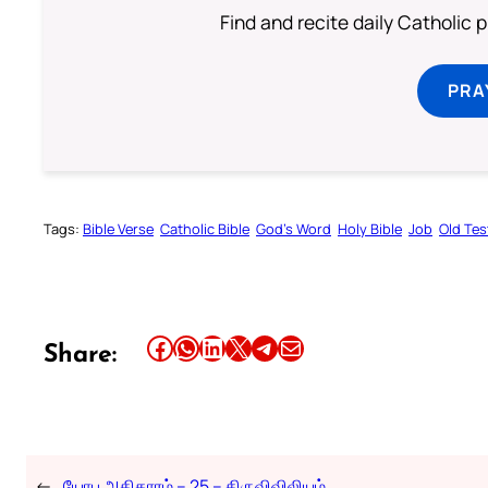
Find and recite daily Catholic pr
PRA
Tags:
Bible Verse
Catholic Bible
God’s Word
Holy Bible
Job
Old Te
Share this article on Facebook
Share this article on WhatsApp
Share this article on LinkedIn
Share this article on X
Share this article on Telegram
Email this Article
Share:
←
யோபு அதிகாரம் – 25 – திருவிவிலியம்