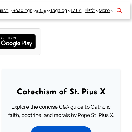
lish
Readings
தமிழ்
Tagalog
Latin
中文
More
Catechism of St. Pius X
Explore the concise Q&A guide to Catholic
faith, doctrine, and morals by Pope St. Pius X.