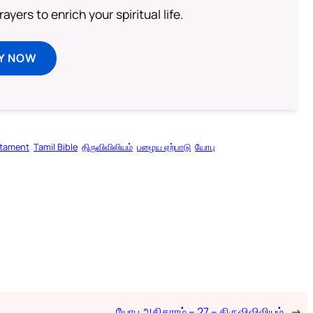
ayers to enrich your spiritual life.
Y NOW
stament
Tamil Bible
திருவிவிலியம்
பழைய ஏற்பாடு
யோபு
யோபு அதிகாரம் – 27 – திருவிவிலியம்
→