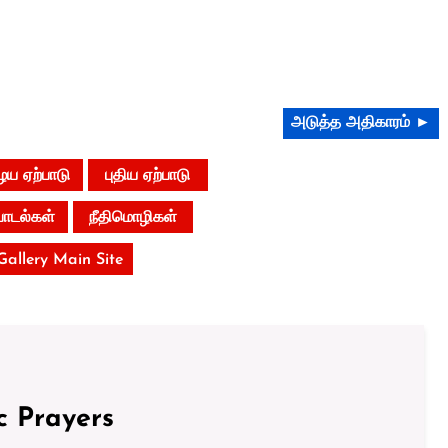
அடுத்த அதிகாரம் ►
ய ஏற்பாடு
புதிய ஏற்பாடு
்பாடல்கள்
நீதிமொழிகள்
 Gallery Main Site
c Prayers