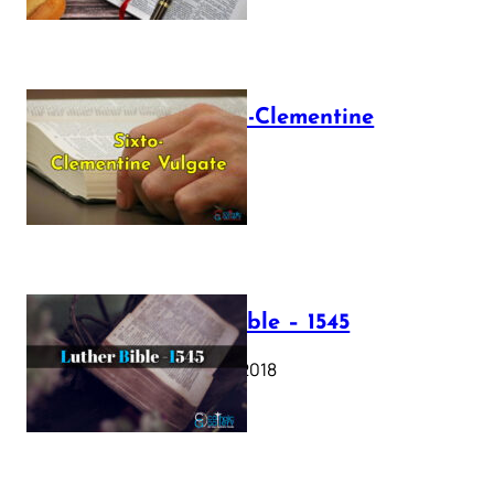
The Sixto-Clementine
Vulgate
July 12, 2025
Luther Bible – 1545
October 17, 2018