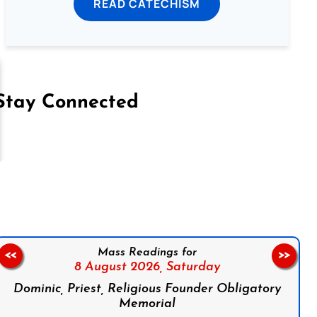
READ CATECHISM
Stay Connected
on Facebook
Follow us on Instagram
Follow us on X
Subscribe to our YouTube Channel
Follow us on WhatsApp
Mass Readings for
<<
>>
8 August 2026,
Saturday
Dominic, Priest, Religious Founder Obligatory
Memorial