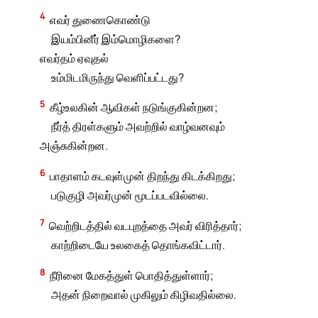
4
எவர் துணைகொண்டு
இயம்பினீர் இம்மொழிகளை?
எவர்தம் ஏவுதல்
உம்மிடமிருந்து வெளிப்பட்டது?
5
கீழ்உலகின் ஆவிகள் நடுங்குகின்றன;
நீர்த் திரள்களும் அவற்றில் வாழ்வனவும்
அஞ்சுகின்றன.
6
பாதாளம் கடவுள்முன் திறந்து கிடக்கிறது;
படுகுழி அவர்முன் மூடப்படவில்லை.
7
வெற்றிடத்தில் வடபுறத்தை அவர் விரித்தார்;
காற்றிடையே உலகைத் தொங்கவிட்டார்.
8
நீரினை மேகத்துள் பொதித்துள்ளார்;
அதன் நிறைவால் முகிலும் கிழிவதில்லை.