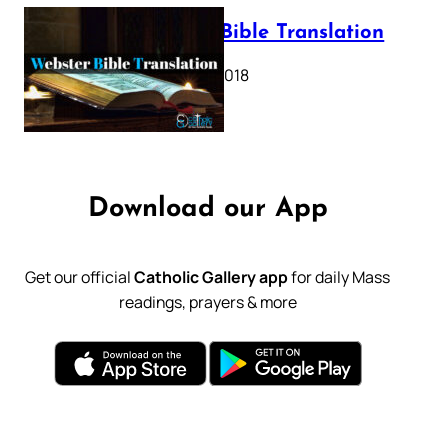
Webster Bible Translation
October 11, 2018
Download our App
Get our official
Catholic Gallery app
for daily Mass
readings, prayers & more