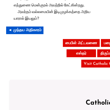
எத்துணை மென்குரல் அவற்றில் கேட்கின்றது.
அவர்தம் வல்லமையின் இடிமுழக்கத்தை அறிய
யாரால் இயலும்?
◄ முந்தய அதிகாரம்
பைபிள் அட்டவணை
பழை
எஸ்தர்
திருப
Visit Catholic
Catholi