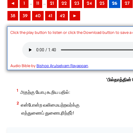
..
..
◄
1
11
21
22
23
24
25
26
27
38
39
40
41
42
►
Click the play button to listen or click the Download button to save a
Audio Bible by
Bishop Arulselvam Rayappan
.
‘பில்தாத்தின
1
அதற்கு யோபு கூறிய பதில்:
2
என்போன்ற வலிமையற்றவர்க்கு
எத்துணைப் துணைபுரிந்தீர்!