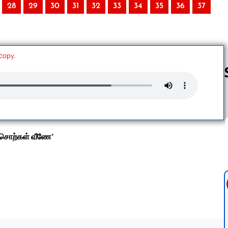
28
29
30
31
32
33
34
35
36
37
 copy.
Follow us 
் சொற்கள் வீணே’