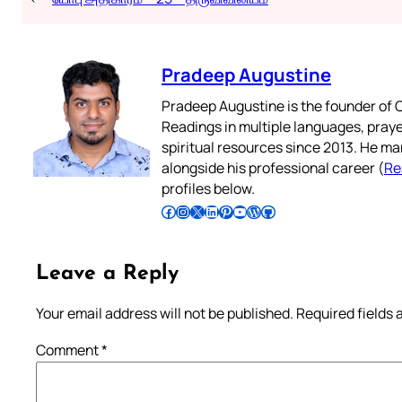
Pradeep Augustine
Pradeep Augustine is the founder of C
Readings in multiple languages, praye
spiritual resources since 2013. He ma
alongside his professional career (
Re
profiles below.
Follow Pradeep on Facebook
Follow Pradeep on Instagram
Follow Pradeep on X
Follow Pradeep on LinkedIn
Follow Pradeep on Pinterest
Subscribe to Pradeep’s Youtube Channel
Follow Pradeep on WordPress
Follow Pradeep on GitHub
Leave a Reply
Your email address will not be published.
Required fields
Comment
*