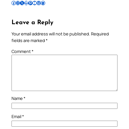
Follow Pradeep on Facebook
Follow Pradeep on Instagram
Follow Pradeep on X
Follow Pradeep on LinkedIn
Follow Pradeep on Pinterest
Subscribe to Pradeep’s Youtube Channel
Follow Pradeep on WordPress
Follow Pradeep on GitHub
Leave a Reply
Your email address will not be published.
Required
fields are marked
*
Comment
*
Name
*
Email
*