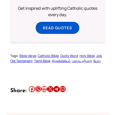
Get inspired with uplifting Catholic quotes
every day.
READ QUOTES
Tags:
Bible Verse
Catholic Bible
God’s Word
Holy Bible
Job
Old Testament
Tamil Bible
திருவிவிலியம்
பழைய ஏற்பாடு
யோபு
Share this article on Facebook
Share this article on WhatsApp
Share this article on LinkedIn
Share this article on X
Share this article on Telegram
Email this Article
Share: