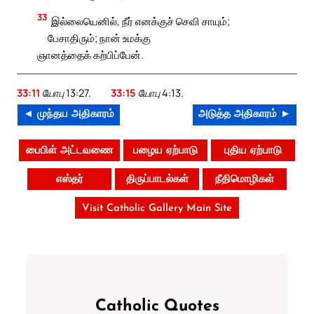
33
இல்லையெனில், நீர் எனக்குச் செவி சாயும்;
பேசாதிரும்; நான் உமக்கு
ஞானத்தைக் கற்பிப்பேன்.
33:11
யோபு 13:27.
33:15
யோபு 4:13.
◄ முந்தய அதிகாரம்
அடுத்த அதிகாரம் ►
பைபிள் அட்டவணை
பழைய ஏற்பாடு
புதிய ஏற்பாடு
எஸ்தர்
திருப்பாடல்கள்
நீதிமொழிகள்
Visit Catholic Gallery Main Site
Catholic Quotes