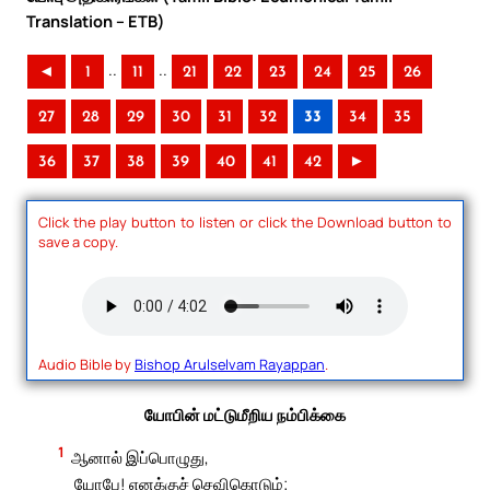
Translation – ETB)
..
..
◄
1
11
21
22
23
24
25
26
27
28
29
30
31
32
33
34
35
36
37
38
39
40
41
42
►
Click the play button to listen or click the Download button to
save a copy.
Audio Bible by
Bishop Arulselvam Rayappan
.
யோபின் மட்டுமீறிய நம்பிக்கை
1
ஆனால் இப்பொழுது,
யோபே! எனக்குச் செவிகொடும்;